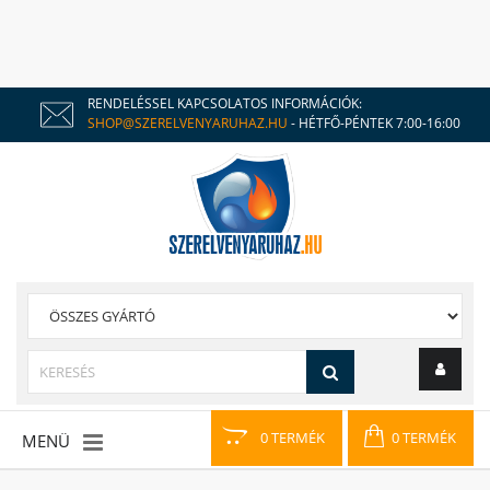
RENDELÉSSEL KAPCSOLATOS INFORMÁCIÓK:
SHOP@SZERELVENYARUHAZ.HU
- HÉTFŐ-PÉNTEK 7:00-16:00
0 TERMÉK
0 TERMÉK
MENÜ