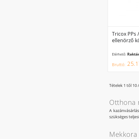
Tricox PPs
ellenörző 
Raktár
Elérhető:
25.1
Tételek 1 től 10 
Otthona 
A kazánvásárlá
szükséges telje
Mekkora 