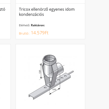
. A kondenzációs kazán viszont kondenzálja a vízgőzt,
ztó
Tricox ellenörző egyenes idom
kondenzációs
Raktáron:
Elérhető:
14.579Ft