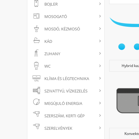
Mekko
BOJLER
A legtöbb 
hanem a me
MOSOGATÓ
készülék t
komfortigé
MOSDÓ, KÉZMOSÓ
Tapasztala
KÁD
A kazán sz
jellegét és
ZUHANY
- A régi ép
- A magas 
Hybrid ka
WC
Hőszükségl
KLÍMA ÉS LÉGTECHNIKA
Az épület 
szükség, é
SZIVATTYÚ, VÍZKEZELÉS
összes, és 
méretétől é
MEGÚJULÓ ENERGIA
előreugró,
SZERSZÁM, KERTI GÉP
Mégis,
SZERELVÉNYEK
A teljesít
Konvekt
vagy család