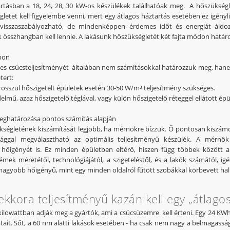
rtásban a 18, 24, 28, 30 kW-os készülékek találhatóak meg. A hőszükség
gletet kell figyelembe venni, mert egy átlagos háztartás esetében ez igényl
visszaszabályozható, de mindenképpen érdemes időt és energiát áldo
összhangban kell lennie. A lakásunk hőszükségletét két fajta módon határ
apon
es csúcsteljesítményét általában nem számításokkal határozzuk meg, hanem 
tert:
, rosszul hőszigetelt épületek esetén 30-50 W/m³ teljesítmény szükséges.
lmű, azaz hőszigetelő téglával, vagy külön hőszigetelő réteggel ellátott ép
eghatározása pontos számítás alapján
kségletének kiszámítását legjobb, ha mérnökre bízzuk. Ő pontosan kiszámol
sággal megválasztható az optimális teljesítményű készülék. A mérn
 hőigényét is. Ez minden épületben eltérő, hiszen függ többek között a tá
émek méretétől, technológiájától, a szigeteléstől, és a lakók számától, ig
 nagyobb hőigényű, mint egy minden oldalról fűtött szobákkal körbevett hall
kkora teljesítményű kazán kell egy „átlago
kilowattban adják meg a gyártók, ami a csúcsüzemre kell érteni. Egy 24 KWh-
atait. Sőt, a 60 nm alatti lakások esetében - ha csak nem nagy a belmagassá