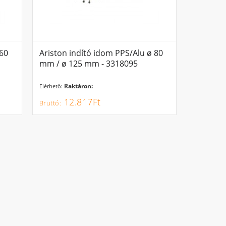
 60
Ariston indító idom PPS/Alu ø 80
mm / ø 125 mm - 3318095
Raktáron:
Elérhető:
12.817Ft