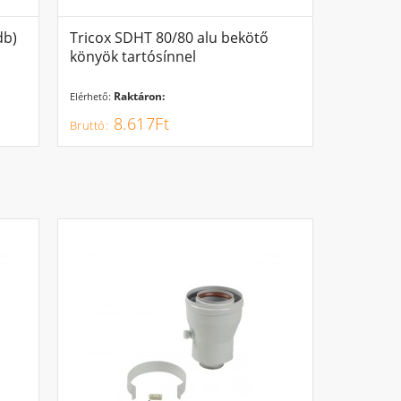
db)
Tricox SDHT 80/80 alu bekötő
könyök tartósínnel
Raktáron:
Elérhető:
8.617Ft