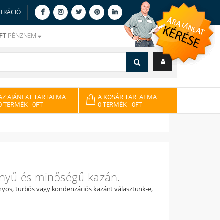
ZTRÁCIÓ
FT
PÉNZNEM
AZ AJÁNLAT TARTALMA
A KOSÁR TARTALMA
0 TERMÉK
- 0FT
0 TERMÉK
- 0FT
ényű és minőségű kazán.
yos, turbós vagy kondenzációs kazánt választunk-e,