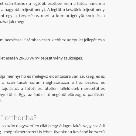
let-számításhoz a legtöbb esetben nem a fűtés, hanem a
i a nagyobb teljesítményt. A legtöbb készülék teljesítmény
zni egy a tervezésre, mert a komfortigényünknek és a
ozhatjuk meg:
becsléssel. Számba vesszük ehhez az épület jellegét és a
ület esetén 20-30 W/m³ teljesítmény szükséges.
ja mennyi hő és melegvíz előállítására van szükség, és ez
ök a számítások során meghatározza a ház összes, és
jolástól, a fűtött és fűtetlen falfelületek méretétől és
ényeitől is. Egy, az épület tömegéből előreugró, padlástér
.
s” otthonba?
s kazán nagyszerűen ellátja egy átlagos lakás vagy családi
g - még túlméretezett is lehet. Ilyenkor a kevésbé korszerű