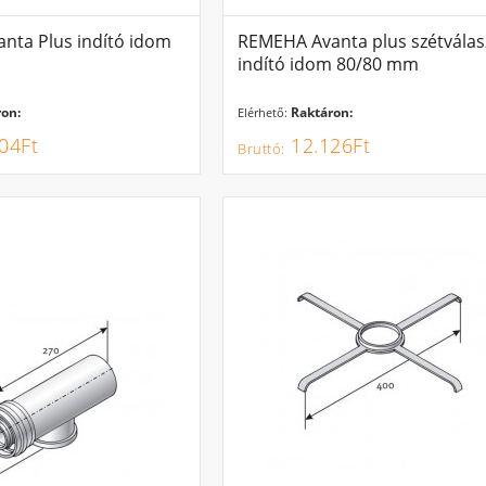
endszerből, így nem lesz hasznosítva. Kb. 11 %-nyi energiát veszítünk így el
al nyert plusz energiát is hasznosítja számunkra.
nta Plus indító idom
REMEHA Avanta plus szétválas
indító idom 80/80 mm
on:
Raktáron:
Elérhető:
04Ft
12.126Ft