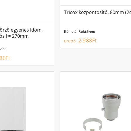
Tricox központosító, 80mm (2
nőrző egyenes idom,
Raktáron:
Elérhető:
ós l = 270mm
2.988Ft
on:
86Ft