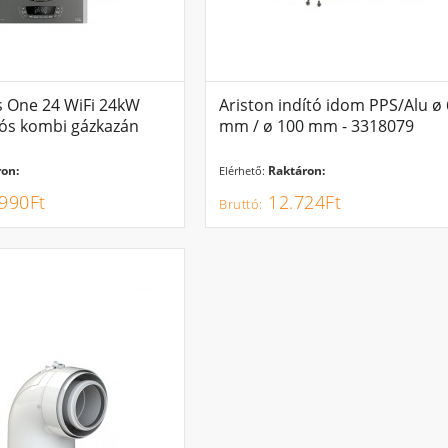
s One 24 WiFi 24kW
Ariston indító idom PPS/Alu ø
ós kombi gázkazán
mm / ø 100 mm - 3318079
on:
Raktáron:
Elérhető:
990Ft
12.724Ft