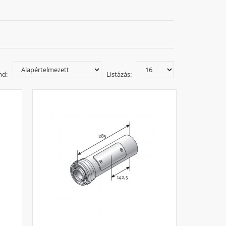
ok esetében alacsonyabb teljesítményre van szükség.
r 8 kW-ra is képes visszamodulálni magát, ami azt
mellett használati meleg vizet is termel, azaz, meleg
nd:
Listázás:
ppáns megnevezése, ez a megoldás vált a
 cirkó kazánok már elegendőek egy négytagú család
nyt. A melegvíz-tárolóval épített kazánok pedig még
Remeha, Saunier Duval és Vaillant. A könnyebb
ó kondenzációs gázkazán, fali gázkazán, fali
lelőbb választás, forduljon bizalommal
idrogén és a levegő oxigénje egyesülnek, ennek
z energia a hagyományos kazánoknál a kéményen át