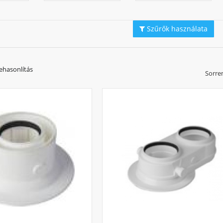
 kevésbé korszerű kazán gyakran kapcsolgathat, így az egészen pici otthon
 kazánok ún. modulációs szabályzással rendelkeznek, egy 24 kW-os kazán aká
gy ilyen teljesítmény mellett is közel egyenértékű hatásfokkal tud üzemelni.
Szűrők használata
gvízellátáshoz szükséges teljesítmény
lnevezés arra utal, hogy a kazán kombinált üzemű, vagyis a fűtési meleg víz 
ehasonlítás
Sorre
t a csapok, zuhanyokhoz is. A cirkó szó a szivattyús keringetés rövid és fra
dtebbé az utóbbi pár évtizedben. Az átlagosnak mondható, 24 KWh-s kombi
észletének előállításához, ugyanis ez a funkció igényli a nagyobb teljesítmé
bbé teszik a melegvíz-használatot.
zható márkákat kínálunk
tegóriában olyan megbízható márkákat talál, mint Bosch, Hajdu, Immergas, 
t segítve az alábbi menüpontok közül válogathat: álló kéményes gázkazán, áll
ós gázkazán. Ha kérdése merülne fel, hogy az Ön számára melyik a legmegfe
ainkhoz!
?
ciós kazán működésekor a földgáz vagy PB-gáz égése során a gázban levő h
ben pedig a kazánban vízgőz keletkezik, amely hőenergiát bocsát ki. Ez a