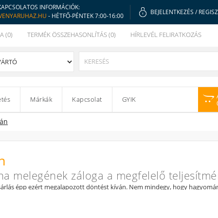
KAPCSOLATOS INFORMÁCIÓK:
BEJELENTKEZÉS
/
REGIS
VENYARUHAZ.HU
- HÉTFŐ-PÉNTEK 7:00-16:00
A (0)
TERMÉK ÖSSZEHASONLÍTÁS (0)
HÍRLEVÉL FELIRATKOZÁS
etés
Márkák
Kapcsolat
GYIK
án
n
na melegének záloga a megfelelő teljesítm
árlás épp ezért megalapozott döntést kíván. Nem mindegy, hogy hagyomán
kséges teljesítményt is elég pontosan meg kell határoznunk.