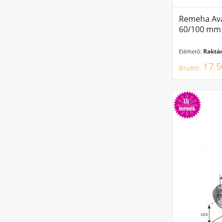
távozik a r
és az ezált
Remeha Ava
60/100 mm
Raktár
Elérhető:
17.5