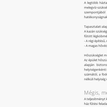
A legtöbb házta
melegvíz-szüksé
szempontjából 
hatékonyságnak 
Tapasztalati al
A kazán szükség
fűtött légköbmé
- A régi építésű
- A magas hővéde
Hőszükséglet m
Az épület hőszü
alapján bizton
helyiségenkénti
számától, a föd
nélküli helyiség
Mégis, me
A teljesítményt 
ház fűtési felad