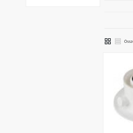
Ilyenkor a
A korszerű
jelenti, ho
A mele
A „kombi” e
Össz
vizet készí
legelterje
melegvíz-k
kényelmese
Megbí
A kazán ka
eligazodás
kondenzáci
munkatárs
Tudta
A kondenzá
következté