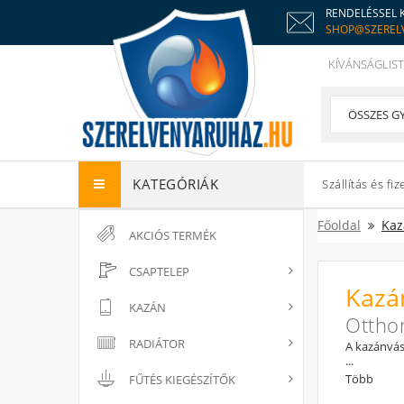
RENDELÉSSEL 
SHOP@SZEREL
KÍVÁNSÁGLIST
KATEGÓRIÁK
Szállítás és fiz
Főoldal
Kaz
AKCIÓS TERMÉK
CSAPTELEP
Kazá
KAZÁN
Ottho
RADIÁTOR
A kazánvás
...
sőt, a szü
Több
FŰTÉS KIEGÉSZÍTŐK