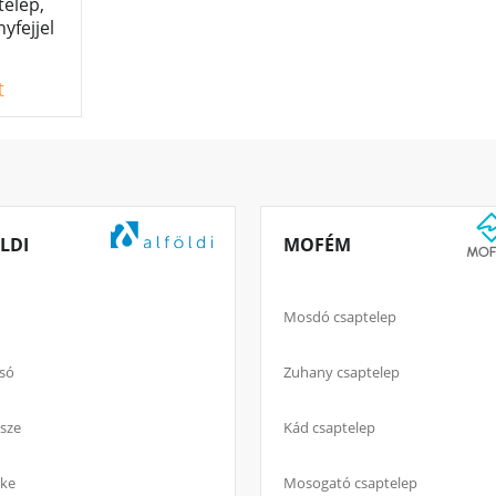
elep,
yfejjel
t
LDI
MOFÉM
Mosdó csaptelep
só
Zuhany csaptelep
sze
Kád csaptelep
ke
Mosogató csaptelep