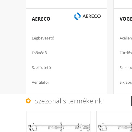
AERECO
VOGE
Légbevezető
Acélle
Esővédő
Fürdős
Szellőztető
Szelepe
Ventilátor
Síklapú
Szezonális termékeink