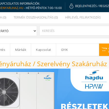
KAPCSOLATOS INFORMÁCIÓK:
BEJELENTKEZÉS
/
REGIS
VENYARUHAZ.HU
- HÉTFŐ-PÉNTEK 7:00-16:00
A (0)
TERMÉK ÖSSZEHASONLÍTÁS (0)
HÍRLEVÉL FELIRATKOZÁS
etés
Márkák
Kapcsolat
GYIK
ényáruház / Szerelvény Szakáruház