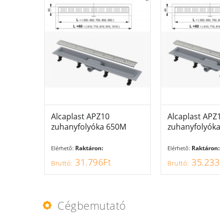
Alcaplast APZ10
AJÁNLAT
Alcaplast APZ
AJÁNL
zuhanyfolyóka 650M
zuhanyfolyók
Raktáron:
Raktáron:
Elérhető:
Elérhető:
31.796Ft
35.233
Cégbemutató