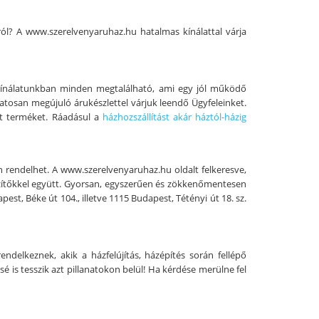
l? A www.szerelvenyaruhaz.hu hatalmas kínálattal várja
Kínálatunkban minden megtalálható, ami egy jól működő
atosan megújuló árukészlettel várjuk leendő Ügyfeleinket.
tt terméket. Ráadásul a
házhozszállítást akár háztól-házig
 rendelhet. A www.szerelvenyaruhaz.hu oldalt felkeresve,
észítőkkel együtt. Gyorsan, egyszerűen és zökkenőmentesen
t, Béke út 104., illetve 1115 Budapest, Tétényi út 18. sz.
delkeznek, akik a házfelújítás, házépítés során fellépő
is tesszik azt pillanatokon belül! Ha kérdése merülne fel