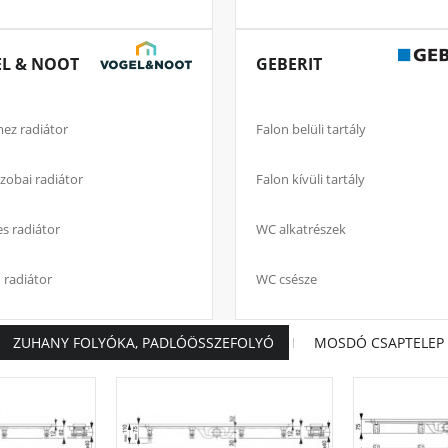
L & NOOT
GEBERIT
mez radiátor
Falon belüli tartály
zobai radiátor
Falon kívüli tartály
s radiátor
WC alkatrészek
 radiátor
WC csésze
ZUHANY FOLYÓKA, PADLÓÖSSZEFOLYÓ
MOSDÓ CSAPTELEP