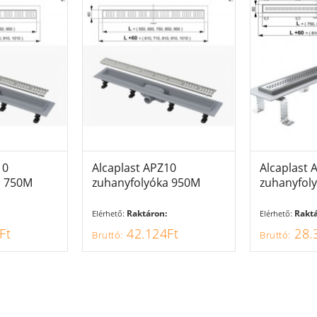
10
AT
Alcaplast APZ10
AJÁNLAT
Alcaplast 
A
a 750M
zuhanyfolyóka 950M
zuhanyfol
Raktáron:
Raktá
Elérhető:
Elérhető:
Ft
42.124Ft
28.