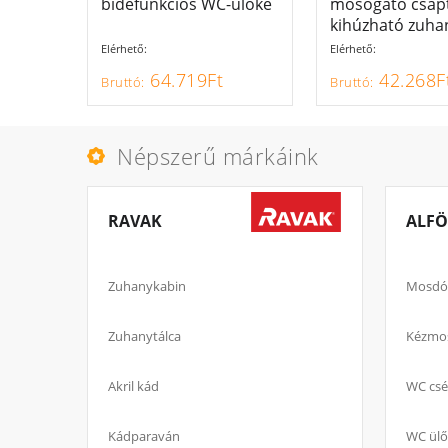
bidéfunkciós WC-ülőke
mosogató csapt
kihúzható zuhan
Elérhető:
Elérhető:
64.719Ft
42.268F
Népszerű márkáink
RAVAK
ALFÖ
Zuhanykabin
Mosdó
Zuhanytálca
Kézmo
Akril kád
WC csé
Kádparaván
WC ülő