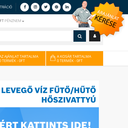
ZTRÁCIÓ
FT
PÉNZNEM
AZ AJÁNLAT TARTALMA
A KOSÁR TARTALMA
0 TERMÉK
- 0FT
0 TERMÉK
- 0FT