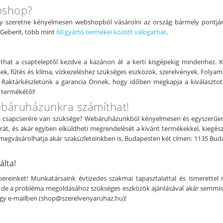
bshop?
y szeretne kényelmesen webshopból vásárolni az ország bármely pontjáró
, Geberit, több mint
60 gyártó termékei között válogathat
.
hat a csapteleptől kezdve a kazánon át a kerti kisgépekig mindenhez. 
, fűtés és klíma, vízkezeléshez szükséges eszközök, szerelvények. Folyam
 Raktárkészletünk a garancia Önnek, hogy időben megkapja a kiválaszto
t termékétől!
ebáruházunkra számíthat!
ors csapcserére van szüksége? Webáruházunkból kényelmesen és egyszerűen
arát, és akár egyben elküldheti megrendelését a kívánt termékekkel, kieg
megvásárolhatja akár szaküzleteinkben is, Budapesten két címen: 1135 Budapes
álta!
einket! Munkatársaink évtizedes szakmai tapasztalattal és ismerettel ren
de a probléma megoldásához szükséges eszközök ajánlásával akár semmissé 
gy e-mailben (
shop@szerelvenyaruhaz.hu
)!