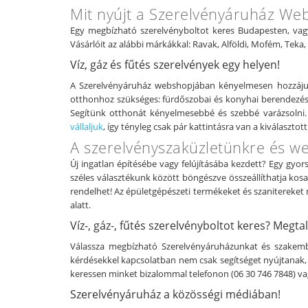
Mit nyújt a Szerelvényáruház We
Egy megbízható szerelvényboltot keres Budapesten, vag
Vásárlóit az alábbi márkákkal: Ravak, Alföldi, Mofém, Teka
Víz, gáz és fűtés szerelvények egy helyen!
A Szerelvényáruház webshopjában kényelmesen hozzájut
otthonhoz szükséges: fürdőszobai és konyhai berendezések
Segítünk otthonát kényelmesebbé és szebbé varázsolni.
vállaljuk
, így tényleg csak pár kattintásra van a kiválasztot
A szerelvényszaküzletünkre és w
Új ingatlan építésébe vagy felújításába kezdett? Egy gy
széles választékunk között böngészve összeállíthatja kos
rendelhet! Az épületgépészeti termékeket és szanitereket 
alatt.
Víz-, gáz-, fűtés szerelvényboltot keres? Megtal
Válassza megbízható Szerelvényáruházunkat és szakember
kérdésekkel kapcsolatban nem csak segítséget nyújtanak, 
keressen minket bizalommal telefonon (06 30 746 7848) va
Szerelvényáruház a közösségi médiában!