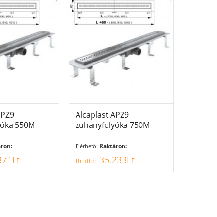
APZ9
JÁNLAT
Alcaplast APZ9
AJÁNLAT
Alcapla
yóka 550M
zuhanyfolyóka 750M
zuhany
ron:
Raktáron:
Elérhető:
Elérhető:
371Ft
35.233Ft
3