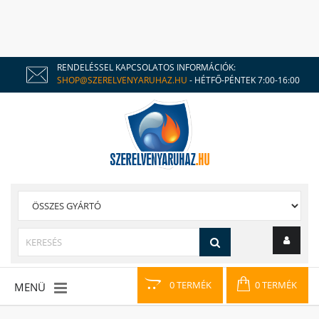
RENDELÉSSEL KAPCSOLATOS INFORMÁCIÓK:
SHOP@SZERELVENYARUHAZ.HU
- HÉTFŐ-PÉNTEK 7:00-16:00
0 TERMÉK
0 TERMÉK
MENÜ