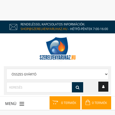
RENDELÉSSEL KAPCSOLATOS INFORMÁCIÓK:
SHOP@SZERELVENYARUHAZ.HU
- HÉTFŐ-PÉNTEK 7:00-16:00
0 TERMÉK
0 TERMÉK
MENÜ