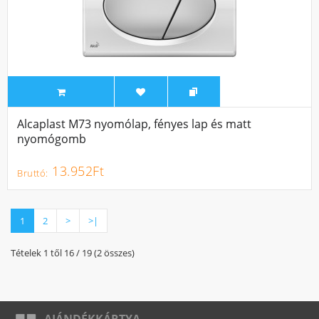
Alcaplast M73 nyomólap, fényes lap és matt
nyomógomb
13.952Ft
1
2
>
>|
Tételek 1 től 16 / 19 (2 összes)
AJÁNDÉKKÁRTYA