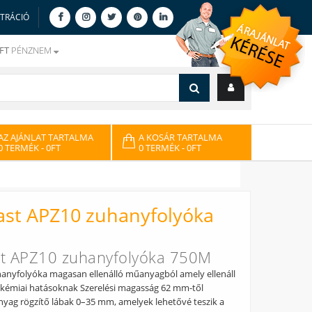
ZTRÁCIÓ
FT
PÉNZNEM
AZ AJÁNLAT TARTALMA
A KOSÁR TARTALMA
0 TERMÉK
- 0FT
0 TERMÉK
- 0FT
ast APZ10 zuhanyfolyóka
st APZ10 zuhanyfolyóka 750M
hanyfolyóka magasan ellenálló műanyagból amely ellenáll
akémiai hatásoknak Szerelési magasság 62 mm-től
nyag rögzítő lábak 0–35 mm, amelyek lehetővé teszik a