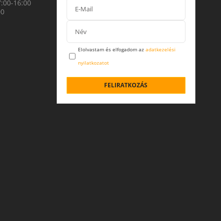
7:00-16:00
00
Elolvastam és elfogadom az
adatkezelési
nyilatkozatot
FELIRATKOZÁS