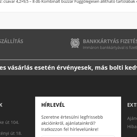
z: csavar 4,2×9,5 – 8 db Kombinált bűzzár Függőlegesen állítható tartólábak 
SZÁLLÍTÁS
BANKKÁRTYÁS FIZETÉ
Immáron bankkártyával is fizet
etes vásárlás esetén érvényesek, más bolti k
K
HÍRLEVÉL
EX
Szeretne értesülni legfrissebb
Aján
e út 104.
akcióinkról, ajánlatainkról?
Hiba
Iratkozzon fel hírlevelünkre!
ényi út 18.