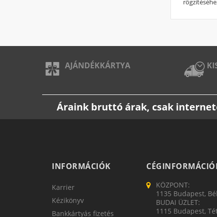
rögzítéséhe
AJÁNDÉKKÁRTYA
KI
Áraink bruttó árak, csak intern
INFORMÁCIÓK
CÉGINFORMÁCIÓ
KÖZPONT:
Karrier
1135 Budapest, Bék
Kézikönyv
BUDAI ÜZLET:
1115 Budapest, Tét
Bankkártyás fizetés