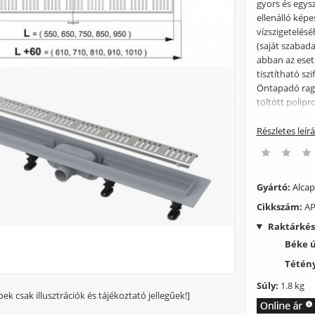
gyors és egysz
ellenálló kép
vízszigetelés
(saját szabada
abban az esetb
tisztítható sz
Öntapadó raga
töltött polip
kombinált bűz
l/perc. A bűz
Részletes leír
mm Minimális 
75–110 mm Ter
Rögzítő szett:
vízszigetelő s
Gyártó:
Alcap
védőfóliával R
Cikkszám:
AP
4,2×9,5 – 8 d
Raktárkés
Béke 
Tétény
Súly:
1.8 kg
pek csak illusztrációk és tájékoztató jellegűek!]