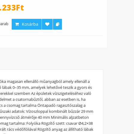
.233Ft
arab
Kosárba
óka magasan ellenálló műanyagból amely ellenáll a
 lábak 0–35 mm, amelyek lehetővé teszik a gyors és
szerekkel szemben Az épületek vízszigeteléséhez való
delmet a csatornabűztől, abban az esetben is, ha
 rács a csomag tartalma Öntapadó ragasztószalag a
 Műszaki adatok: Vízoszloppal kombinált bűzzár 29 mm
 Szennyvízcső átmérője 40 mm Minimális aljzatbeton
mag tartalma: Folyóka Rögzítő szett: csavar Ø4,2×38
ált rács védőfóliával Rögzítő anyag az állítható lábak