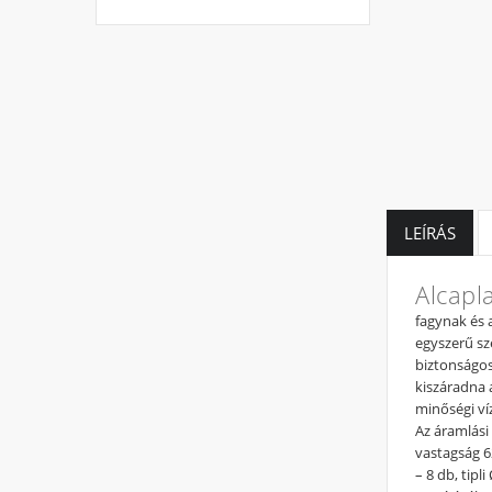
LEÍRÁS
Alcapl
fagynak és 
egyszerű sz
biztonságos
kiszáradna 
minőségi ví
Az áramlási
vastagság 6
– 8 db, tip