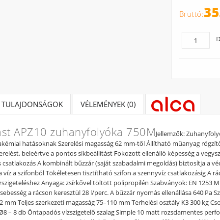
35
D
TULAJDONSÁGOK
VÉLEMÉNYEK (0)
ast APZ10 zuhanyfolyóka 750M
Jellemzők: Zuhanyfoly
akémiai hatásoknak Szerelési magasság 62 mm-től Állítható műanyag rögzítő
erelést, beleértve a pontos síkbeállítást Fokozott ellenálló képesség a vegy
 csatlakozás A kombinált bűzzár (saját szabadalmi megoldás) biztosítja a vé
a víz a szifonból Tökéletesen tisztítható szifon a szennyvíz csatlakozásig A
zszigeteléshez Anyaga: zsírkővel töltött polipropilén Szabványok: EN 1253
 sebesség a rácson keresztül 28 l/perc. A bűzzár nyomás ellenállása 640 Pa
2 mm Teljes szerkezeti magasság 75–110 mm Terhelési osztály K3 300 kg Cso
li Ø8 – 8 db Öntapadós vízszigetelő szalag Simple 10 matt rozsdamentes perfor