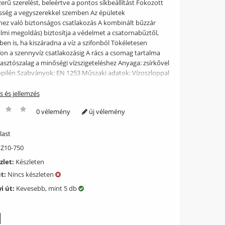
erű szerelést, beleértve a pontos síkbeállítást Fokozott
esség a vegyszerekkel szemben Az épületek
éhez való biztonságos csatlakozás A kombinált bűzzár
lmi megoldás) biztosítja a védelmet a csatornabűztől,
en is, ha kiszáradna a víz a szifonból Tökéletesen
ifon a szennyvíz csatlakozásig A rács a csomag tartalma
sztószalag a minőségi vízszigeteléshez Anyaga: zsírkővel
ropilén Szabványok: EN 1253 Műszaki adatok: Vízoszloppal
zár 29 mm Az áramlási sebesség a rácson keresztül 28
zár nyomás ellenállása 640 Pa Szennyvízcső átmérője 40
ás és jellemzés
aljzatbeton vastagság 62 mm Teljes szerkezeti magasság
0 vélemény
új vélemény
helési osztály K3 300 kg Csomag tartalma: Folyóka
 csavar Ø4,2×38 – 8 db, tipli Ø8 – 8 db Öntapadós
zalag Simple 10 matt rozsdamentes perforált rács
last
ögzítő anyag az állítható lábak rögzítéséhez: csavar
Z10-750
b Kombinált bűzzár Függőlegesen állítható tartólábak 4 db
zlet:
Készleten
út:
Nincs készleten
i út:
Kevesebb, mint 5 db