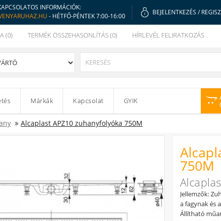
KAPCSOLATOS INFORMÁCIÓK:
BEJELENTKEZÉS
/
REGIS
VENYARUHAZ.HU
- HÉTFŐ-PÉNTEK 7:00-16:00
A (0)
TERMÉK ÖSSZEHASONLÍTÁS (0)
HÍRLEVÉL FELIRATKOZÁS
etés
Márkák
Kapcsolat
GYIK
any
Alcaplast APZ10 zuhanyfolyóka 750M
Alcapl
750M
Alcapla
Jellemzők: Zu
a fagynak és 
Állítható műa