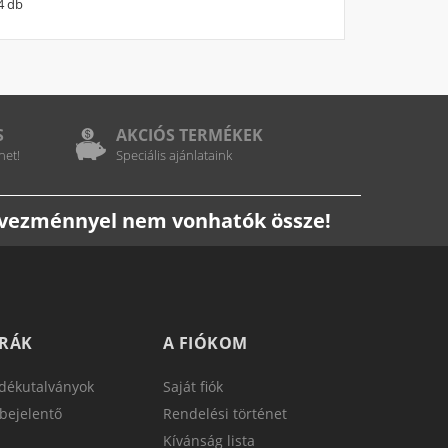
4 db
S
AKCIÓS TERMÉKEK
het!
Speciális ajánlataink
edvezménnyel nem vonhatók össze!
TRÁK
A FIÓKOM
dékutalványok
Saját fiók
bejelentő
Rendelési történet
Kívánság lista