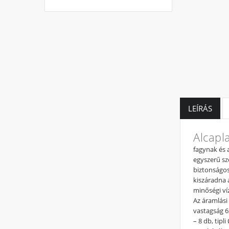
LEÍRÁS
Alcapl
fagynak és 
egyszerű sz
biztonságos
kiszáradna 
minőségi ví
Az áramlási
vastagság 6
– 8 db, tip