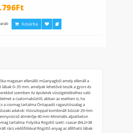
.796Ft
arab
Kosárba
óka magasan ellenálló műanyagból amely ellenáll a
 lábak 0–35 mm, amelyek lehetővé teszik a gyors és
szerekkel szemben Az épületek vízszigeteléséhez való
delmet a csatornabűztől, abban az esetben is, ha
 rács a csomag tartalma Öntapadó ragasztószalag a
 Műszaki adatok: Vízoszloppal kombinált bűzzár 29 mm
 Szennyvízcső átmérője 40 mm Minimális aljzatbeton
mag tartalma: Folyóka Rögzítő szett: csavar Ø4,2×38
ált rács védőfóliával Rögzítő anyag az állítható lábak