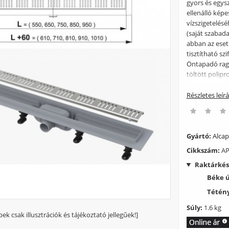
gyors és egysz
ellenálló kép
vízszigetelés
(saját szabada
abban az esetb
tisztítható sz
Öntapadó raga
töltött polip
kombinált bűz
l/perc. A bűz
Részletes leír
mm Minimális 
75–110 mm Ter
Rögzítő szett:
vízszigetelő s
Gyártó:
Alcap
védőfóliával R
Cikkszám:
AP
4,2×9,5 – 8 d
Raktárkés
Béke 
Tétény
Súly:
1.6 kg
pek csak illusztrációk és tájékoztató jellegűek!]