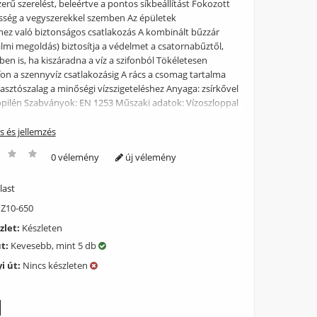
erű szerelést, beleértve a pontos síkbeállítást Fokozott
esség a vegyszerekkel szemben Az épületek
éhez való biztonságos csatlakozás A kombinált bűzzár
lmi megoldás) biztosítja a védelmet a csatornabűztől,
en is, ha kiszáradna a víz a szifonból Tökéletesen
ifon a szennyvíz csatlakozásig A rács a csomag tartalma
sztószalag a minőségi vízszigeteléshez Anyaga: zsírkővel
ropilén Szabványok: EN 1253 Műszaki adatok: Vízoszloppal
zár 29 mm Az áramlási sebesség a rácson keresztül 28
zár nyomás ellenállása 640 Pa Szennyvízcső átmérője 40
ás és jellemzés
aljzatbeton vastagság 62 mm Teljes szerkezeti magasság
0 vélemény
új vélemény
helési osztály K3 300 kg Csomag tartalma: Folyóka
 csavar Ø4,2×38 – 8 db, tipli Ø8 – 8 db Öntapadós
zalag Simple 10 matt rozsdamentes perforált rács
last
ögzítő anyag az állítható lábak rögzítéséhez: csavar
Z10-650
b Kombinált bűzzár Függőlegesen állítható tartólábak 4 db
zlet:
Készleten
út:
Kevesebb, mint 5 db
i út:
Nincs készleten