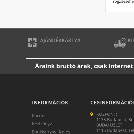
rögzítéséhe
AJÁNDÉKKÁRTYA
KI
Áraink bruttó árak, csak intern
INFORMÁCIÓK
CÉGINFORMÁCIÓ
KÖZPONT:
Karrier
1135 Budapest, Bék
Kézikönyv
BUDAI ÜZLET:
1115 Budapest, Tét
Bankkártyás fizetés