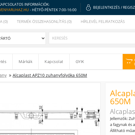
KAPCSOLATOS INFORMÁCIÓK:
BEJELENTKEZÉS
/
REGIS
VENYARUHAZ.HU
- HÉTFŐ-PÉNTEK 7:00-16:00
A (0)
TERMÉK ÖSSZEHASONLÍTÁS (0)
HÍRLEVÉL FELIRATKOZÁS
etés
Márkák
Kapcsolat
GYIK
any
Alcaplast APZ10 zuhanyfolyóka 650M
Alcapl
650M
Alcapla
Jellemzők: Zu
a fagynak és 
Állítható műa