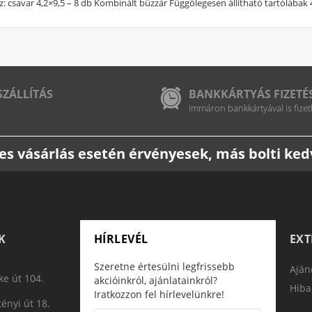
z: csavar 4,2×9,5 – 8 db Kombinált bűzzár Függőlegesen állítható tartólábak 
SZÁLLÍTÁS
BANKKÁRTYÁS FIZETÉ
Immáron bankkártyával is fizet
etes vásárlás esetén érvényesek, más bolti k
K
HÍRLEVÉL
EX
Szeretne értesülni legfrissebb
Aján
e út 104.
akcióinkról, ajánlatainkról?
Hiba
Iratkozzon fel hírlevelünkre!
ényi út 18.