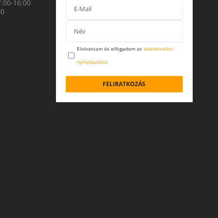
7:00-16:00
00
Elolvastam és elfogadom az
adatkezelési
nyilatkozatot
FELIRATKOZÁS