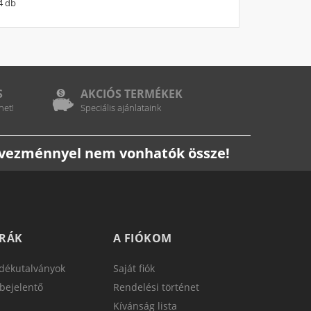
4 db
S
AKCIÓS TERMÉKEK
het!
Speciális ajánlataink
edvezménnyel nem vonhatók össze!
TRÁK
A FIÓKOM
dékutalványok
Saját fiók
bejelentő
Rendelési történet
Kívánság lista