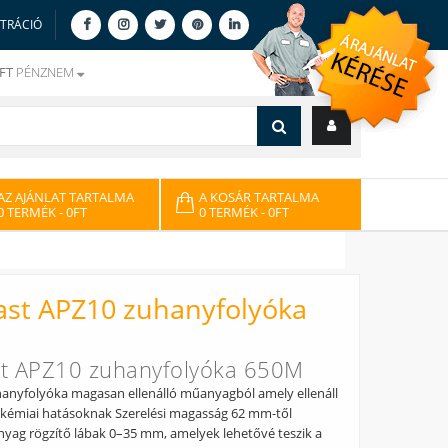
ZTRÁCIÓ
FT
PÉNZNEM
AZ AJÁNLAT TARTALMA
A KOSÁR TARTALMA
0 TERMÉK
- 0FT
0 TERMÉK
- 0FT
ast APZ10 zuhanyfolyóka
st APZ10 zuhanyfolyóka 650M
hanyfolyóka magasan ellenálló műanyagból amely ellenáll
akémiai hatásoknak Szerelési magasság 62 mm-től
nyag rögzítő lábak 0–35 mm, amelyek lehetővé teszik a