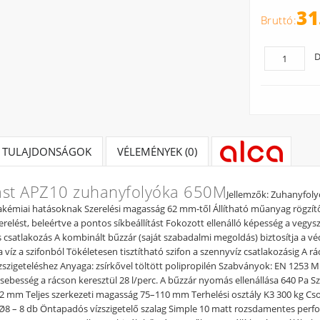
31
D
TULAJDONSÁGOK
VÉLEMÉNYEK (0)
ast APZ10 zuhanyfolyóka 650M
Jellemzők: Zuhanyfoly
akémiai hatásoknak Szerelési magasság 62 mm-től Állítható műanyag rögzítő
erelést, beleértve a pontos síkbeállítást Fokozott ellenálló képesség a vegy
 csatlakozás A kombinált bűzzár (saját szabadalmi megoldás) biztosítja a vé
a víz a szifonból Tökéletesen tisztítható szifon a szennyvíz csatlakozásig A
zszigeteléshez Anyaga: zsírkővel töltött polipropilén Szabványok: EN 1253
 sebesség a rácson keresztül 28 l/perc. A bűzzár nyomás ellenállása 640 Pa
2 mm Teljes szerkezeti magasság 75–110 mm Terhelési osztály K3 300 kg Cso
li Ø8 – 8 db Öntapadós vízszigetelő szalag Simple 10 matt rozsdamentes perfor