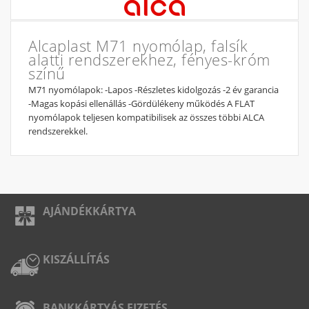
Alcaplast M71 nyomólap, falsík
alatti rendszerekhez, fényes-króm
színű
M71 nyomólapok: -Lapos -Részletes kidolgozás -2 év garancia
-Magas kopási ellenállás -Gördülékeny működés A FLAT
nyomólapok teljesen kompatibilisek az összes többi ALCA
rendszerekkel.
AJÁNDÉKKÁRTYA
KISZÁLLÍTÁS
BANKKÁRTYÁS FIZETÉS