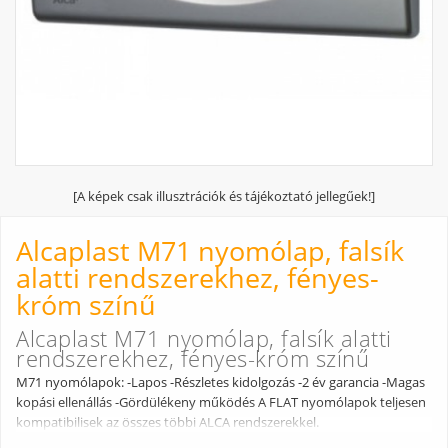
[A képek csak illusztrációk és tájékoztató jellegűek!]
Alcaplast M71 nyomólap, falsík
alatti rendszerekhez, fényes-
króm színű
Alcaplast M71 nyomólap, falsík alatti
rendszerekhez, fényes-króm színű
M71 nyomólapok: -Lapos -Részletes kidolgozás -2 év garancia -Magas
kopási ellenállás -Gördülékeny működés A FLAT nyomólapok teljesen
kompatibilisek az összes többi ALCA rendszerekkel.