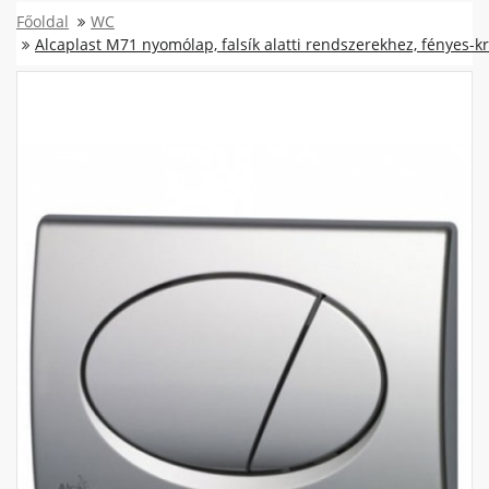
Főoldal
WC
Alcaplast M71 nyomólap, falsík alatti rendszerekhez, fényes-k