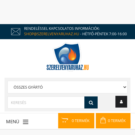
RENDELÉSSEL KAPCSOLATOS INFORMÁCIÓK:
SHOP@SZERELVENYARUHAZ.HU
- HÉTFŐ-PÉNTEK 7:00-16:00
0 TERMÉK
0 TERMÉK
MENÜ