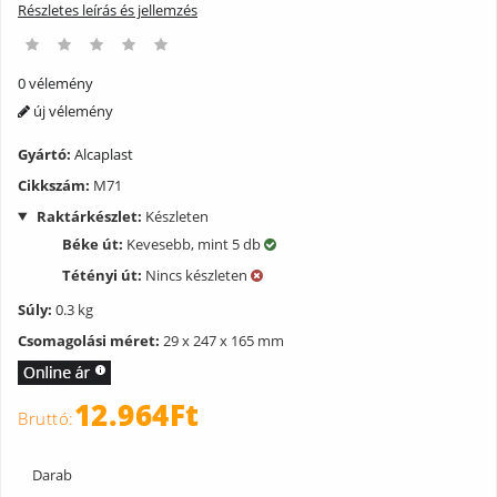
Részletes leírás és jellemzés
0 vélemény
új vélemény
Gyártó:
Alcaplast
Cikkszám:
M71
Raktárkészlet:
Készleten
Béke út:
Kevesebb, mint 5 db
Tétényi út:
Nincs készleten
Súly:
0.3 kg
Csomagolási méret:
29 x 247 x 165 mm
12.964Ft
Darab