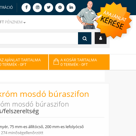
ZTRÁCIÓ
FT
PÉNZNEM
AZ AJÁNLAT TARTALMA
A KOSÁR TARTALMA
0 TERMÉK
- 0FT
0 TERMÉK
- 0FT
 króm mosdó búraszifon
róm mosdó búraszifon
s/felszereltség
nyér, 75 mm-es állítócső, 200 mm-es lefolyócső
 274 minőségellenőrzött