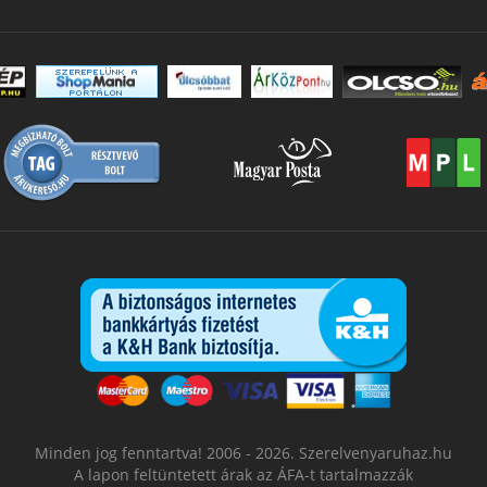
Minden jog fenntartva! 2006 - 2026. Szerelvenyaruhaz.hu
A lapon feltüntetett árak az ÁFA-t tartalmazzák