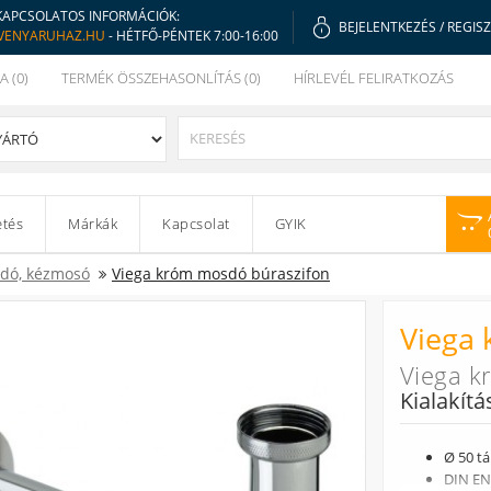
KAPCSOLATOS INFORMÁCIÓK:
BEJELENTKEZÉS
/
REGIS
VENYARUHAZ.HU
- HÉTFŐ-PÉNTEK 7:00-16:00
A (0)
TERMÉK ÖSSZEHASONLÍTÁS (0)
HÍRLEVÉL FELIRATKOZÁS
etés
Márkák
Kapcsolat
GYIK
dó, kézmosó
Viega króm mosdó búraszifon
Viega
Viega k
Kialakítá
Ø 50 tá
DIN EN