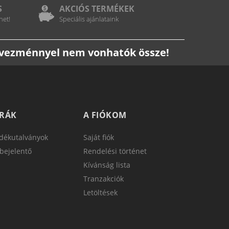
S
AKCIÓS TERMÉKEK
het!
Speciális ajánlataink
edvezménnyel nem vonhatók össze!
TRÁK
A FIÓKOM
dékutalványok
Saját fiók
bejelentő
Rendelési történet
Kívánság lista
Tranzakciók
Letöltések