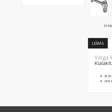
[A ké
LEÍRÁS
Viega 
Kialakí
Ø 50
DIN 