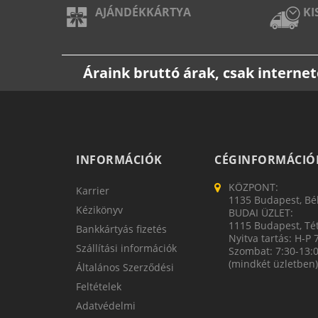
AJÁNDÉKKÁRTYA
KI
Áraink bruttó árak, csak intern
INFORMÁCIÓK
CÉGINFORMÁCIÓ
KÖZPONT:
Karrier
1135 Budapest, Bék
Kézikönyv
BUDAI ÜZLET:
1115 Budapest, Tét
Bankkártyás fizetés
Nyitva tartás: H-P 
Szállítási információk
Szombat: 7:30-13:
(mindkét üzletben)
Általános Szerződési
Feltételek
Adatvédelmi