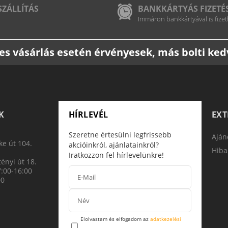
SZÁLLÍTÁS
BANKKÁRTYÁS FIZETÉ
Immáron bankkártyával is fizet
etes vásárlás esetén érvényesek, más bolti k
K
HÍRLEVÉL
EX
Szeretne értesülni legfrissebb
Aján
e út 104.
akcióinkról, ajánlatainkról?
Hiba
Iratkozzon fel hírlevelünkre!
ényi út 18.
7:00-16:00
00
Elolvastam és elfogadom az
adatkezelési