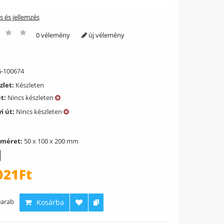
ás és jellemzés
0 vélemény
új vélemény
-100674
zlet:
Készleten
út:
Nincs készleten
i út:
Nincs készleten
 méret:
50 x 100 x 200 mm
021Ft
arab
Kosárba