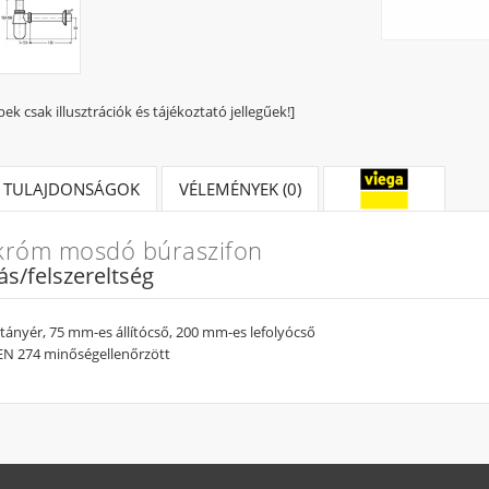
pek csak illusztrációk és tájékoztató jellegűek!]
TULAJDONSÁGOK
VÉLEMÉNYEK (0)
króm mosdó búraszifon
tás/felszereltség
 tányér, 75 mm-es állítócső, 200 mm-es lefolyócső
EN 274 minőségellenőrzött