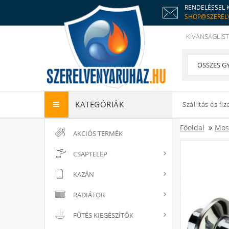
RENDELÉSSEL 
SHOP@SZEREL
KÍVÁNSÁGLIST
KATEGÓRIÁK
Szállítás és fiz
Főoldal
Mos
AKCIÓS TERMÉK
CSAPTELEP
KAZÁN
RADIÁTOR
FŰTÉS KIEGÉSZÍTŐK