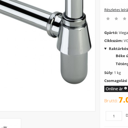
Részletes leír
Gyártó:
Viega
Cikkszám:
VG
Raktárkés
Béke 
Tétény
Súly:
1 kg
Csomagolási
7.
D