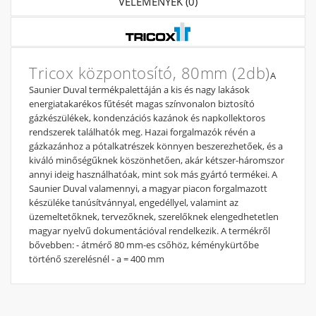
VÉLEMÉNYEK (0)
Tricox központosító, 80mm (2db)
A
Saunier Duval termékpalettáján a kis és nagy lakások
energiatakarékos fűtését magas színvonalon biztosító
gázkészülékek, kondenzációs kazánok és napkollektoros
rendszerek találhatók meg. Hazai forgalmazók révén a
gázkazánhoz a pótalkatrészek könnyen beszerezhetőek, és a
kiváló minőségűknek köszönhetően, akár kétszer-háromszor
annyi ideig használhatóak, mint sok más gyártó termékei. A
Saunier Duval valamennyi, a magyar piacon forgalmazott
készüléke tanúsítvánnyal, engedéllyel, valamint az
üzemeltetőknek, tervezőknek, szerelőknek elengedhetetlen
magyar nyelvű dokumentációval rendelkezik. A termékről
bővebben: - átmérő 80 mm-es csőhöz, kéménykürtőbe
történő szerelésnél - a = 400 mm