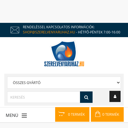
RENDELÉSSEL KAPCSOLATOS INFORMÁCIÓK:
SHOP@SZERELVENYARUHAZ.HU
- HÉTFŐ-PÉNTEK 7:00-16:00
0 TERMÉK
0 TERMÉK
MENÜ