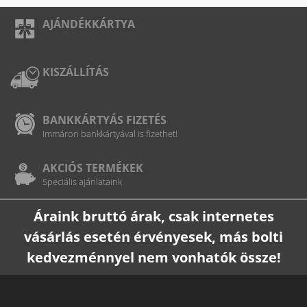
AJÁNDÉKKÁRTYA
KISZÁLLÍTÁS
BANKKÁRTYÁS FIZETÉS
Immáron bankkártyával is fizethet!
AKCIÓS TERMÉKEK
Speciális ajánlataink
Áraink bruttó árak, csak internetes
vásárlás esetén érvényesek, más bolti
kedvezménnyel nem vonhatók össze!