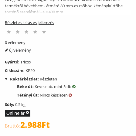
termékről bővebben: - átmérő 80 mm-es csőhöz, kéménykürtőbe
történő szerelésnél - a = 400 mm
Részletes leírás és jellemzés
0 vélemény
új vélemény
Gyártó:
Tricox
Cikkszám:
KP20
Raktárkészlet:
Készleten
Béke út:
Kevesebb, mint 5 db
Tétényi út:
Nincs készleten
Súly:
0.5 kg
2.988Ft