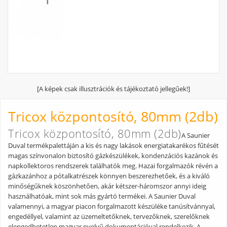
[A képek csak illusztrációk és tájékoztató jellegűek!]
Tricox központosító, 80mm (2db)
Tricox központosító, 80mm (2db)
A Saunier
Duval termékpalettáján a kis és nagy lakások energiatakarékos fűtését
magas színvonalon biztosító gázkészülékek, kondenzációs kazánok és
napkollektoros rendszerek találhatók meg. Hazai forgalmazók révén a
gázkazánhoz a pótalkatrészek könnyen beszerezhetőek, és a kiváló
minőségűknek köszönhetően, akár kétszer-háromszor annyi ideig
használhatóak, mint sok más gyártó termékei. A Saunier Duval
valamennyi, a magyar piacon forgalmazott készüléke tanúsítvánnyal,
engedéllyel, valamint az üzemeltetőknek, tervezőknek, szerelőknek
elengedhetetlen magyar nyelvű dokumentációval rendelkezik. A