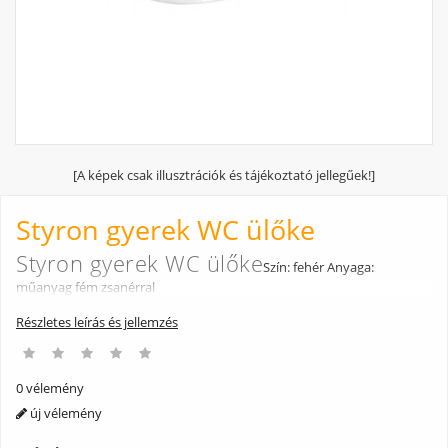
[A képek csak illusztrációk és tájékoztató jellegűek!]
Styron gyerek WC ülőke
Styron gyerek WC ülőke
Szín: fehér Anyaga:
műanyag fém zsanérral
Részletes leírás és jellemzés
0 vélemény
új vélemény