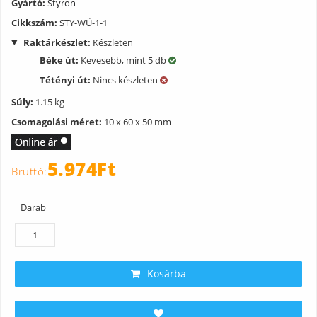
Gyártó:
Styron
Cikkszám:
STY-WÜ-1-1
Raktárkészlet:
Készleten
Béke út:
Kevesebb, mint 5 db
Tétényi út:
Nincs készleten
Súly:
1.15 kg
Csomagolási méret:
10 x 60 x 50 mm
5.974Ft
Darab
Kosárba