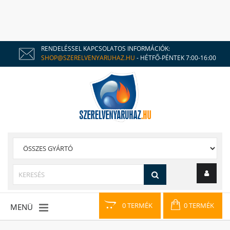
RENDELÉSSEL KAPCSOLATOS INFORMÁCIÓK:
SHOP@SZERELVENYARUHAZ.HU
- HÉTFŐ-PÉNTEK 7:00-16:00
0 TERMÉK
0 TERMÉK
MENÜ