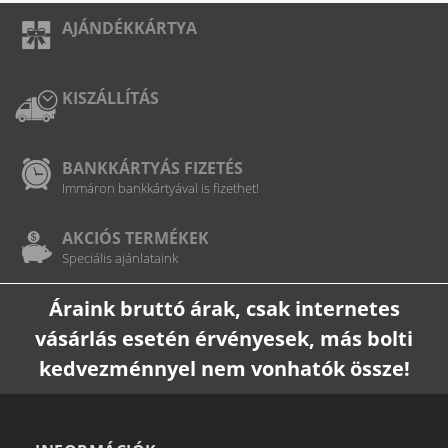
AJÁNDÉKKÁRTYA
KISZÁLLÍTÁS
BANKKÁRTYÁS FIZETÉS
Immáron bankkártyával is fizethet!
AKCIÓS TERMÉKEK
Speciális ajánlataink
Áraink bruttó árak, csak internetes
vásárlás esetén érvényesek, más bolti
kedvezménnyel nem vonhatók össze!