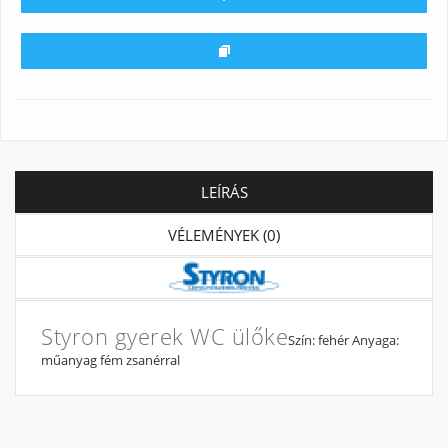
LEÍRÁS
VÉLEMÉNYEK (0)
Styron gyerek WC ülőke
Szín: fehér Anyaga:
műanyag fém zsanérral