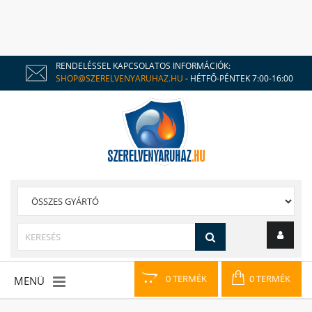
RENDELÉSSEL KAPCSOLATOS INFORMÁCIÓK:
SHOP@SZERELVENYARUHAZ.HU
- HÉTFŐ-PÉNTEK 7:00-16:00
0 TERMÉK
0 TERMÉK
MENÜ