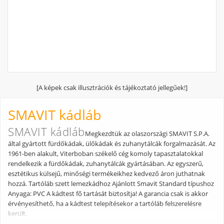
[A képek csak illusztrációk és tájékoztató jellegűek!]
SMAVIT kádláb
SMAVIT kádláb
Megkezdtük az olaszországi SMAVIT S.P.A.
által gyártott fürdőkádak, ülőkádak és zuhanytálcák forgalmazását. Az
1961-ben alakult, Viterboban székelő cég komoly tapasztalatokkal
rendelkezik a fürdőkádak, zuhanytálcák gyártásában. Az egyszerű,
esztétikus külsejű, minőségi termékeikhez kedvező áron juthatnak
hozzá. Tartóláb szett lemezkádhoz Ajánlott Smavit Standard típushoz
Anyaga: PVC A kádtest fő tartását biztosítja! A garancia csak is akkor
érvényesíthető, ha a kádtest telepítésekor a tartóláb felszerelésre
került.