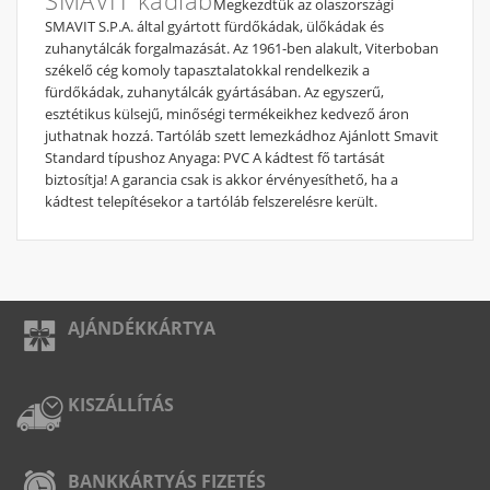
Megkezdtük az olaszországi
SMAVIT S.P.A. által gyártott fürdőkádak, ülőkádak és
zuhanytálcák forgalmazását. Az 1961-ben alakult, Viterboban
székelő cég komoly tapasztalatokkal rendelkezik a
fürdőkádak, zuhanytálcák gyártásában. Az egyszerű,
esztétikus külsejű, minőségi termékeikhez kedvező áron
juthatnak hozzá. Tartóláb szett lemezkádhoz Ajánlott Smavit
Standard típushoz Anyaga: PVC A kádtest fő tartását
biztosítja! A garancia csak is akkor érvényesíthető, ha a
kádtest telepítésekor a tartóláb felszerelésre került.
AJÁNDÉKKÁRTYA
KISZÁLLÍTÁS
BANKKÁRTYÁS FIZETÉS