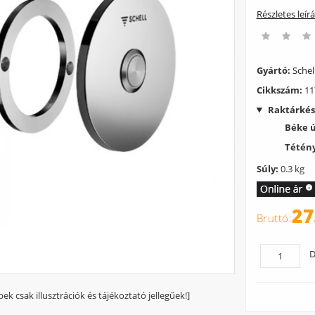
Részletes leír
Gyártó:
Schel
Cikkszám:
11
Raktárkés
Béke 
Tétény
Súly:
0.3 kg
27
D
pek csak illusztrációk és tájékoztató jellegűek!]