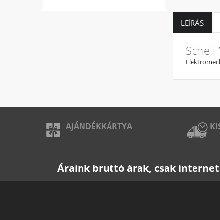
LEÍRÁS
Schell
Elektromech
AJÁNDÉKKÁRTYA
KI
Áraink bruttó árak, csak intern