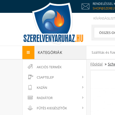
RENDELÉSSEL 
SHOP@SZEREL
KÍVÁNSÁGLIST
KATEGÓRIÁK
Szállítás és fiz
Főoldal
Sch
AKCIÓS TERMÉK
CSAPTELEP
KAZÁN
RADIÁTOR
FŰTÉS KIEGÉSZÍTŐK