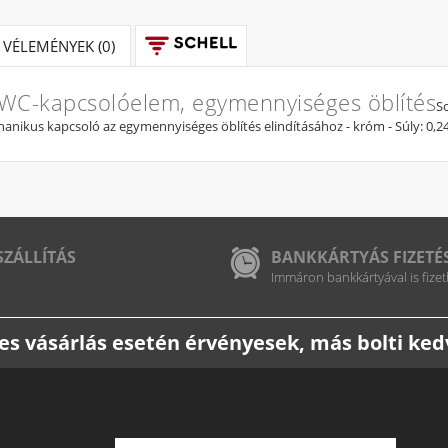
VÉLEMÉNYEK (0)
 WC-kapcsolóelem, egymennyiséges öblítés
S
anikus kapcsoló az egymennyiséges öblítés elindításához - króm - Súly: 0,2
SZÁLLÍTÁS
BANKKÁRTYÁS FIZETÉ
Immáron bankkártyával is fizet
etes vásárlás esetén érvényesek, más bolti k