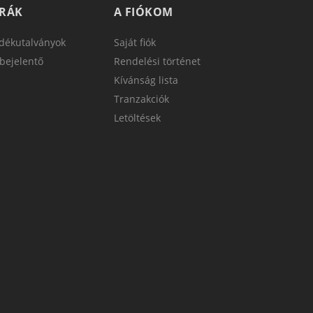
TRÁK
A FIÓKOM
dékutalványok
Saját fiók
bejelentő
Rendelési történet
Kívánság lista
Tranzakciók
Letöltések