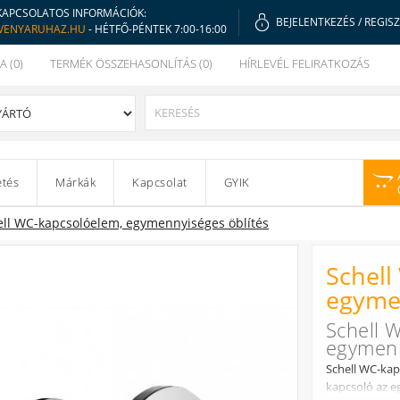
KAPCSOLATOS INFORMÁCIÓK:
BEJELENTKEZÉS
/
REGIS
VENYARUHAZ.HU
- HÉTFŐ-PÉNTEK 7:00-16:00
A (0)
TERMÉK ÖSSZEHASONLÍTÁS (0)
HÍRLEVÉL FELIRATKOZÁS
etés
Márkák
Kapcsolat
GYIK
ell WC-kapcsolóelem, egymennyiséges öblítés
Schell
egymen
Schell 
egymenn
Schell WC-kap
kapcsoló az eg