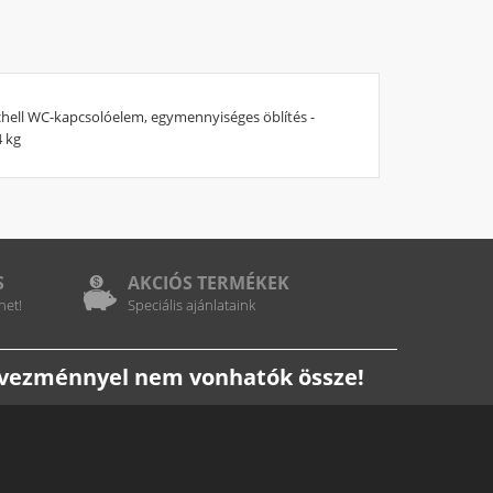
chell WC-kapcsolóelem, egymennyiséges öblítés -
4 kg
S
AKCIÓS TERMÉKEK
het!
Speciális ajánlataink
edvezménnyel nem vonhatók össze!