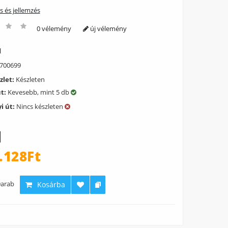
ás és jellemzés
0 vélemény
új vélemény
l
700699
zlet:
Készleten
út:
Kevesebb, mint 5 db
i út:
Nincs készleten
.128Ft
arab
Kosárba