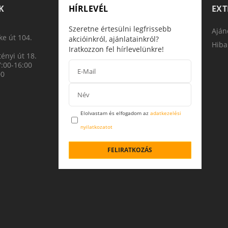
K
HÍRLEVÉL
EX
Szeretne értesülni legfrissebb
Aján
e út 104.
akcióinkról, ajánlatainkról?
Hiba
Iratkozzon fel hírlevelünkre!
ényi út 18.
7:00-16:00
00
Elolvastam és elfogadom az
adatkezelési
nyilatkozatot
FELIRATKOZÁS