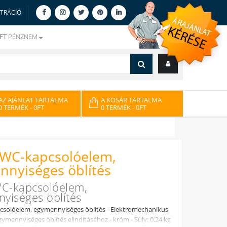
ZTRÁCIÓ
FT
PÉNZNEM
AZ AJÁNLAT TARTALMA
A KOSÁR TARTALMA
0 TERMÉK
- 0FT
0 TERMÉK
- 0FT
 WC-kapcsolóelem,
nyiséges öblítés
WC-kapcsolóelem,
yiséges öblítés
csolóelem, egymennyiséges öblítés - Elektromechanikus
ymennyiséges öblítés elindításához - króm - Súly: 0,24 kg