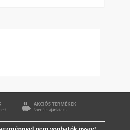
S
AKCIÓS TERMÉKEK
het!
Speciális ajánlataink
edvezménnyel nem vonhatók össze!