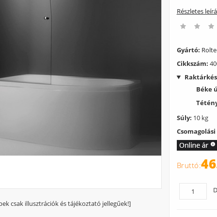
Részletes leír
Gyártó:
Rolte
Cikkszám:
40
Raktárkés
Béke 
Tétény
Súly:
10 kg
Csomagolási
46
D
pek csak illusztrációk és tájékoztató jellegűek!]