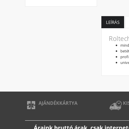
LEÍRÁS
Roltec
mindk
beté
profi
unive
AJÁNDÉKKÁRTYA
KI
Áraink bruttó árak, csak intern