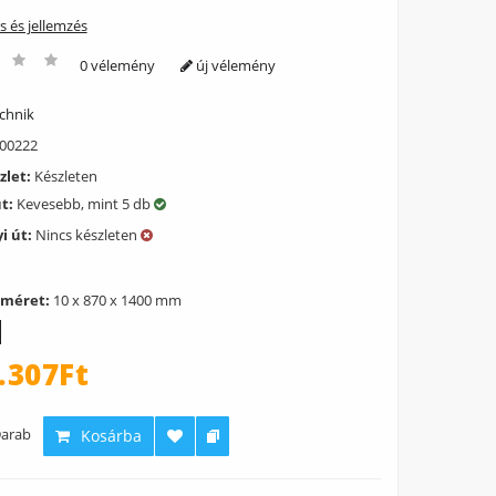
ás és jellemzés
0 vélemény
új vélemény
chnik
00222
zlet:
Készleten
út:
Kevesebb, mint 5 db
i út:
Nincs készleten
 méret:
10 x 870 x 1400 mm
.307Ft
arab
Kosárba