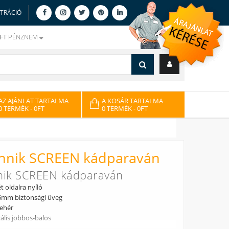
ZTRÁCIÓ
FT
PÉNZNEM
AZ AJÁNLAT TARTALMA
A KOSÁR TARTALMA
0 TERMÉK
- 0FT
0 TERMÉK
- 0FT
chnik SCREEN kádparaván
nik SCREEN kádparaván
 oldalra nyíló
 6mm biztonsági üveg
fehér
ális jobbos-balos