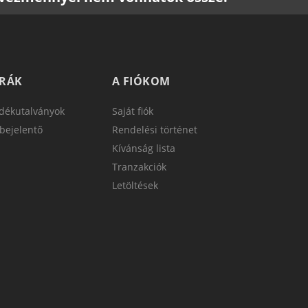
TRÁK
A FIÓKOM
dékutalványok
Saját fiók
bejelentő
Rendelési történet
Kívánság lista
Tranzakciók
Letöltések