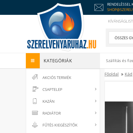
RENDELÉSSEL 
SHOP@SZEREL
KÍVÁNSÁGLIST
KATEGÓRIÁK
Szállítás és fiz
Főoldal
Kád
AKCIÓS TERMÉK
CSAPTELEP
KAZÁN
RADIÁTOR
FŰTÉS KIEGÉSZÍTŐK