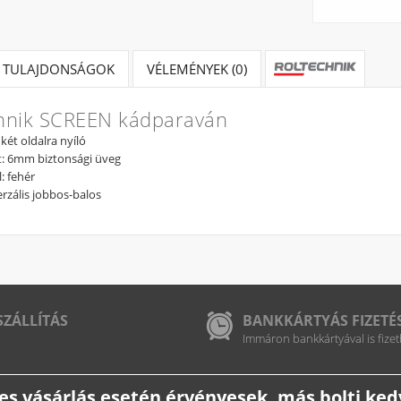
TULAJDONSÁGOK
VÉLEMÉNYEK (0)
hnik SCREEN kádparaván
ét oldalra nyíló
t: 6mm biztonsági üveg
l: fehér
rzális jobbos-balos
SZÁLLÍTÁS
BANKKÁRTYÁS FIZETÉ
Immáron bankkártyával is fizet
etes vásárlás esetén érvényesek, más bolti k