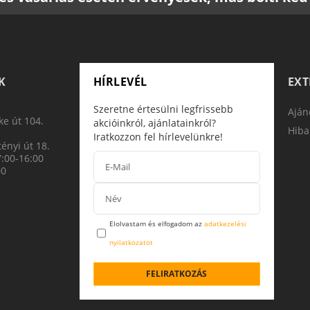
K
HÍRLEVÉL
EX
Szeretne értesülni legfrissebb
Aján
e út 104.
akcióinkról, ajánlatainkról?
Hiba
Iratkozzon fel hírlevelünkre!
ényi út 18.
7:00-16:00
00
Elolvastam és elfogadom az
adatkezelési
nyilatkozatot
FELIRATKOZÁS