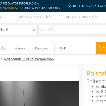
KAPCSOLATOS INFORMÁCIÓK:
BEJELENTKEZÉS
/
REGIS
VENYARUHAZ.HU
- HÉTFŐ-PÉNTEK 7:00-16:00
A (0)
TERMÉK ÖSSZEHASONLÍTÁS (0)
HÍRLEVÉL FELIRATKOZÁS
etés
Márkák
Kapcsolat
GYIK
Roltechnik SCREEN kádparaván
Rolte
Roltech
mindkét
betét:
profil: 
univerz