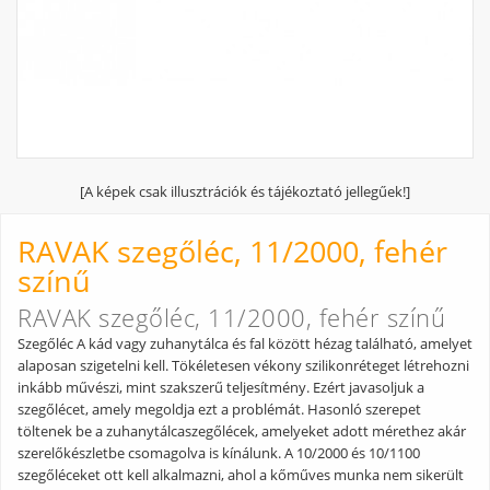
[A képek csak illusztrációk és tájékoztató jellegűek!]
RAVAK szegőléc, 11/2000, fehér
színű
RAVAK szegőléc, 11/2000, fehér színű
Szegőléc A kád vagy zuhanytálca és fal között hézag található, amelyet
alaposan szigetelni kell. Tökéletesen vékony szilikonréteget létrehozni
inkább művészi, mint szakszerű teljesítmény. Ezért javasoljuk a
szegőlécet, amely megoldja ezt a problémát. Hasonló szerepet
töltenek be a zuhanytálcaszegőlécek, amelyeket adott mérethez akár
szerelőkészletbe csomagolva is kínálunk. A 10/2000 és 10/1100
szegőléceket ott kell alkalmazni, ahol a kőműves munka nem sikerült