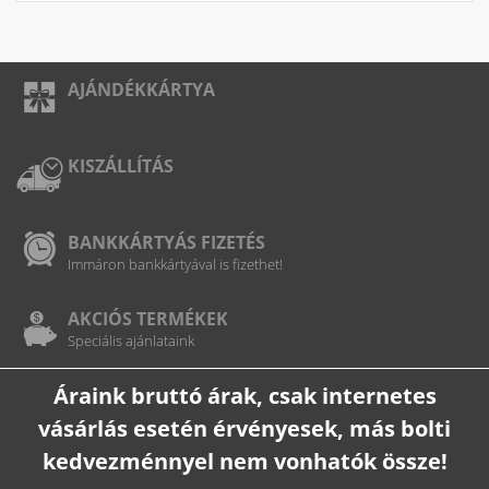
AJÁNDÉKKÁRTYA
KISZÁLLÍTÁS
BANKKÁRTYÁS FIZETÉS
Immáron bankkártyával is fizethet!
AKCIÓS TERMÉKEK
Speciális ajánlataink
Áraink bruttó árak, csak internetes
vásárlás esetén érvényesek, más bolti
kedvezménnyel nem vonhatók össze!