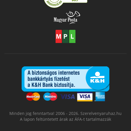
Minden jog fenntartva! 2006 - 2026. Szerelvenyaruhaz.hu
A lapon feltüntetett árak az ÁFA-t tartalmazzák