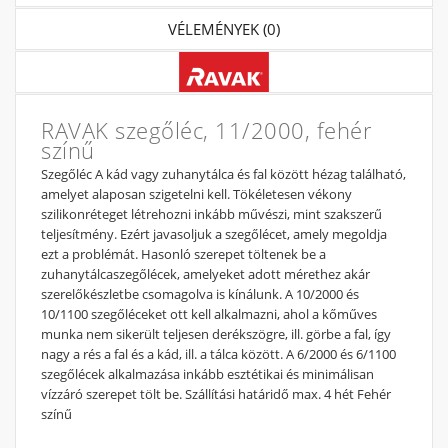
VÉLEMÉNYEK (0)
RAVAK szegőléc, 11/2000, fehér
színű
Szegőléc A kád vagy zuhanytálca és fal között hézag található,
amelyet alaposan szigetelni kell. Tökéletesen vékony
szilikonréteget létrehozni inkább művészi, mint szakszerű
teljesítmény. Ezért javasoljuk a szegőlécet, amely megoldja
ezt a problémát. Hasonló szerepet töltenek be a
zuhanytálcaszegőlécek, amelyeket adott mérethez akár
szerelőkészletbe csomagolva is kínálunk. A 10/2000 és
10/1100 szegőléceket ott kell alkalmazni, ahol a kőműves
munka nem sikerült teljesen derékszögre, ill. görbe a fal, így
nagy a rés a fal és a kád, ill. a tálca között. A 6/2000 és 6/1100
szegőlécek alkalmazása inkább esztétikai és minimálisan
vízzáró szerepet tölt be. Szállítási határidő max. 4 hét Fehér
színű