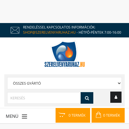
RENDELÉSSEL KAPCSOLATOS INFORMÁCIÓK:
SHOP@SZERELVENYARUHAZ.HU
- HÉTFŐ-PÉNTEK 7:00-16:00
0 TERMÉK
0 TERMÉK
MENÜ