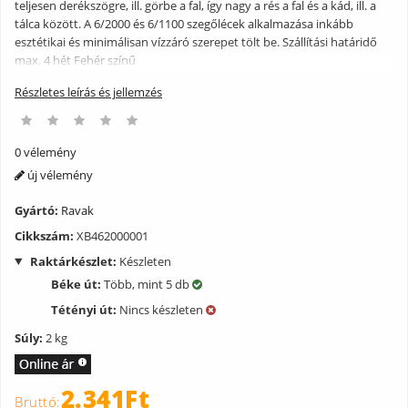
teljesen derékszögre, ill. görbe a fal, így nagy a rés a fal és a kád, ill. a
tálca között. A 6/2000 és 6/1100 szegőlécek alkalmazása inkább
esztétikai és minimálisan vízzáró szerepet tölt be. Szállítási határidő
max. 4 hét Fehér színű
Részletes leírás és jellemzés
0 vélemény
új vélemény
Gyártó:
Ravak
Cikkszám:
XB462000001
Raktárkészlet:
Készleten
Béke út:
Több, mint 5 db
Tétényi út:
Nincs készleten
Súly:
2 kg
2.341Ft