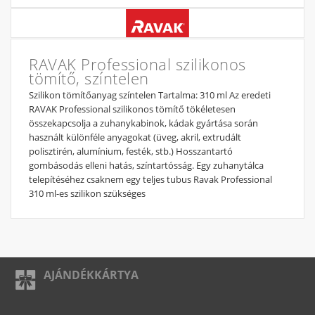
RAVAK Professional szilikonos
tömítő, színtelen
Szilikon tömítőanyag színtelen Tartalma: 310 ml Az eredeti
RAVAK Professional szilikonos tömítő tökéletesen
összekapcsolja a zuhanykabinok, kádak gyártása során
használt különféle anyagokat (üveg, akril, extrudált
polisztirén, alumínium, festék, stb.) Hosszantartó
gombásodás elleni hatás, színtartósság. Egy zuhanytálca
telepítéséhez csaknem egy teljes tubus Ravak Professional
310 ml-es szilikon szükséges
AJÁNDÉKKÁRTYA