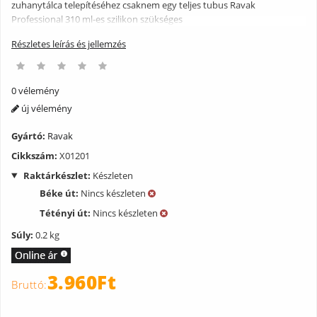
zuhanytálca telepítéséhez csaknem egy teljes tubus Ravak
Professional 310 ml-es szilikon szükséges
Részletes leírás és jellemzés
0 vélemény
új vélemény
Gyártó:
Ravak
Cikkszám:
X01201
Raktárkészlet:
Készleten
Béke út:
Nincs készleten
Tétényi út:
Nincs készleten
Súly:
0.2 kg
3.960Ft