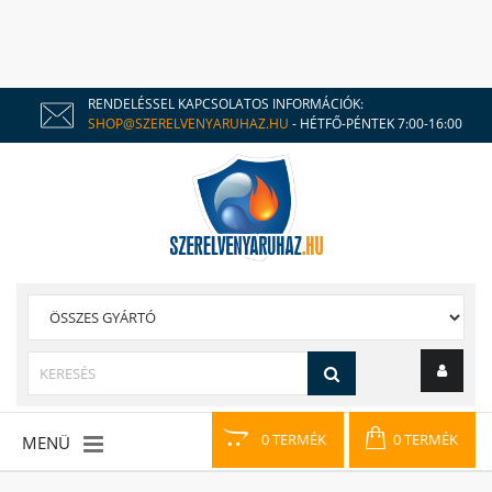
RENDELÉSSEL KAPCSOLATOS INFORMÁCIÓK:
SHOP@SZERELVENYARUHAZ.HU
- HÉTFŐ-PÉNTEK 7:00-16:00
0 TERMÉK
0 TERMÉK
MENÜ