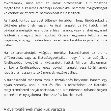
fokozásának, mint amit az illatok biztosítanak. A fürdőszoba
megtöltése a kellemes aromájú illóolajokkal nemcsak nyugodtságot
kölcsönöz, de az érzelmi harmóniádat is elősegítheti.
Az illatok fontos szerepet töltenek be abban, hogy fürdőszobád a
tökéletes pihenőhely legyen. Az őszi hangulathoz illő illatok, mint
például a melegítő levendula, a friss narancs, vagy a fahéj egyaránt
felidézik a meghitt őszi napokat. Képesek egyszerre felüdíteni és
megnyugtatni, így minden fürdőzés élménydúsabbá és pihentetőbbé
válhat.
Ha az aromaterápia világába merülsz, használhatod az aroma
diffúzorokat, vagy az illatosítógyertyákat, hogy finoman átjárják a
fürdőszobád levegőjét a kiválasztott illattal. Minden alkalommal,
amikor a fürdőszobába lépsz, egyedi hangulat vesz körül, amely
ráadásul a hosszan tartó élmények részévé válhat.
A fürdőszobád már nem csak a tisztálkodás helyszíne, hanem egy
olyan szentély, ahol a test és lélek is feltöltődhet. Az illatokkal
megteremtheted a saját oázisodat, ahol a mindennapi rohanás helyett
pihenésre és nyugalomra lelhetsz az ősz közeledtével.
A gyertyafények mágikus varázsa