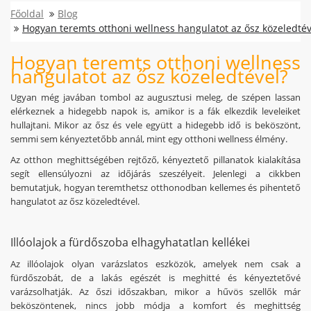
Főoldal
Blog
Hogyan teremts otthoni wellness hangulatot az ősz közeledtév
Hogyan teremts otthoni wellness
hangulatot az ősz közeledtével?
Ugyan még javában tombol az augusztusi meleg, de szépen lassan
elérkeznek a hidegebb napok is, amikor is a fák elkezdik leveleiket
hullajtani. Mikor az ősz és vele együtt a hidegebb idő is beköszönt,
semmi sem kényeztetőbb annál, mint egy otthoni wellness élmény.
Az otthon meghittségében rejtőző, kényeztető pillanatok kialakítása
segít ellensúlyozni az időjárás szeszélyeit. Jelenlegi a cikkben
bemutatjuk, hogyan teremthetsz otthonodban kellemes és pihentető
hangulatot az ősz közeledtével.
Illóolajok a fürdőszoba elhagyhatatlan kellékei
Az illóolajok olyan varázslatos eszközök, amelyek nem csak a
fürdőszobát, de a lakás egészét is meghitté és kényeztetővé
varázsolhatják. Az őszi időszakban, mikor a hűvös szellők már
beköszöntenek, nincs jobb módja a komfort és meghittség