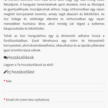
feküdjünk. A hangulat teremtésének apró részletei, mint az illóolajok
és gyertyafények, hozzájárulnak ahhoz, hogy otthonodban egy olyan
meghitt környezetet teremts, amely segít ellazulni és feltöltődni. Az
ősz hidege és sötétsége ellenére te otthonodban egy olyan
menedéket hozhatsz létre, ahol mindig vár téged a kellemes
kikapcsolódás és feltöltődés.
Tehát az őszi hangulathoz egy új dimenziót adhatsz hozzá a
fürdőszobádban. Ezzel létrehozva egy intim és kényeztető
környezetet, ahol elcsendesedhetsz, ellazulhatsz és az ápolás pillanatai
igazi örömforrássá válnak.
Hozzászólások
Legyen a Te hozzászólásod az első!
Írj hozzászólást
Név
Email cím (nem lesz nyilvános)