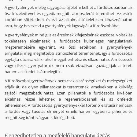
A gyertyafények meleg ragyogása új életre kelhet a fürdőszobádban az
ősz közeledtével és egyedi, meghitt atmoszférát teremthet. Az esték
korábban sötétednek és ezt az alkalmat tökéletesen kihasználhatod
arra, hogy bevezesd a gyertyafények lágyságát a fürdőszobába.
A gyertyafények mindig is az érzelmek kifejezésének eszközei voltak és
tökéletesen alkalmasak a fürdőszoba különleges hangulatának
megteremtésére egyaránt. Az őszi estékben a gyertyafények
árnyalatai még meghittebb atmoszférát teremtenek, így a fürdőszoba
egyfajta oázissá válik, ahol megpihenhetsz és ellazulhatsz. A mécsesek
vagy díszes gyertyatartók nem csak vizuálisan gazdagítják a teret,
hanem a lelkedet is átmelegítik.
A fürdőszobai gyertyafények nem csak a szépségüket és melegségüket
adják át, de olyan pillanatokat is teremtenek, amelyekben a külvilág
zajától megszabadulhatsz. Ezen pillanatok a fürdőszoba kiválóan
alkalmas részei lehetnek a regenerálódásnak és az önfeledt
pihenésnek. A fürdőszoba gyertyafényekkel történő ellátása nemcsak
a fürdés vagy tusolás élményét emeli, hanem egyben a pihenés és
meghittség iránti vágyad is kielégítheti.
Elengedhetetlen a megfelelő hangulatvilágítás