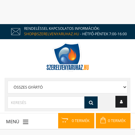
RENDELÉSSEL KAPCSOLATOS INFORMÁCIÓK:
SHOP@SZERELVENYARUHAZ.HU
- HÉTFŐ-PÉNTEK 7:00-16:00
0 TERMÉK
0 TERMÉK
MENÜ