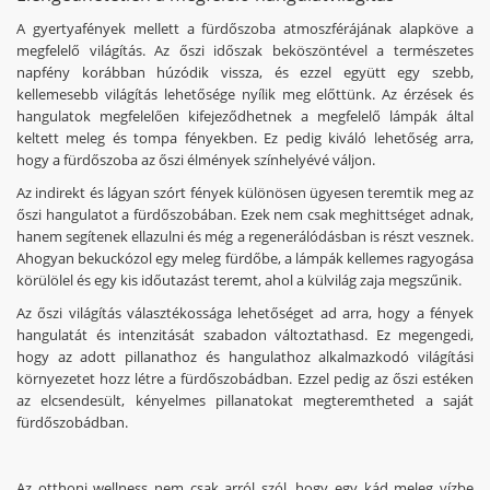
A gyertyafények mellett a fürdőszoba atmoszférájának alapköve a
megfelelő világítás. Az őszi időszak beköszöntével a természetes
napfény korábban húzódik vissza, és ezzel együtt egy szebb,
kellemesebb világítás lehetősége nyílik meg előttünk. Az érzések és
hangulatok megfelelően kifejeződhetnek a megfelelő lámpák által
keltett meleg és tompa fényekben. Ez pedig kiváló lehetőség arra,
hogy a fürdőszoba az őszi élmények színhelyévé váljon.
Az indirekt és lágyan szórt fények különösen ügyesen teremtik meg az
őszi hangulatot a fürdőszobában. Ezek nem csak meghittséget adnak,
hanem segítenek ellazulni és még a regenerálódásban is részt vesznek.
Ahogyan bekuckózol egy meleg fürdőbe, a lámpák kellemes ragyogása
körülölel és egy kis időutazást teremt, ahol a külvilág zaja megszűnik.
Az őszi világítás választékossága lehetőséget ad arra, hogy a fények
hangulatát és intenzitását szabadon változtathasd. Ez megengedi,
hogy az adott pillanathoz és hangulathoz alkalmazkodó világítási
környezetet hozz létre a fürdőszobádban. Ezzel pedig az őszi estéken
az elcsendesült, kényelmes pillanatokat megteremtheted a saját
fürdőszobádban.
Az otthoni wellness nem csak arról szól, hogy egy kád meleg vízbe