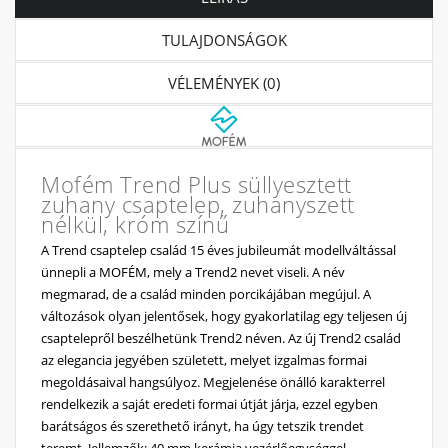
TULAJDONSÁGOK
VÉLEMÉNYEK (0)
Mofém Trend Plus süllyesztett
zuhany csaptelep, zuhanyszett
nélkül, króm színű
A Trend csaptelep család 15 éves jubileumát modellváltással
ünnepli a MOFÉM, mely a Trend2 nevet viseli. A név
megmarad, de a család minden porcikájában megújul. A
változások olyan jelentősek, hogy gyakorlatilag egy teljesen új
csaptelepről beszélhetünk Trend2 néven. Az új Trend2 család
az elegancia jegyében született, melyet izgalmas formai
megoldásaival hangsúlyoz. Megjelenése önálló karakterrel
rendelkezik a saját eredeti formai útját járja, ezzel egyben
barátságos és szerethető irányt, ha úgy tetszik trendet
teremt. Jellemzők: 40 mm kerámia vezérlőegységgel