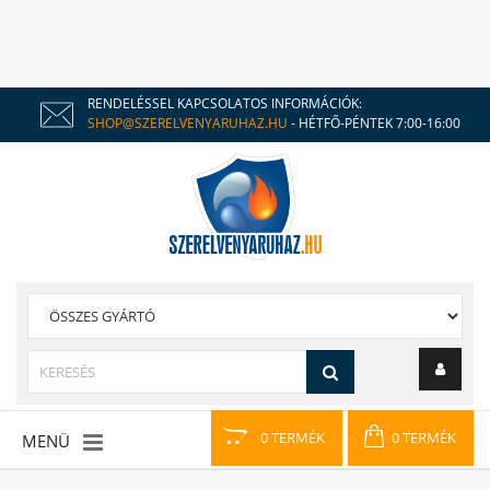
RENDELÉSSEL KAPCSOLATOS INFORMÁCIÓK:
SHOP@SZERELVENYARUHAZ.HU
- HÉTFŐ-PÉNTEK 7:00-16:00
0 TERMÉK
0 TERMÉK
MENÜ