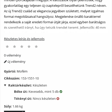
gyakorlatilag egy teljesen új csaptelepről beszélhetünk Trend2 néven.
Az új Trend2 család az elegancia jegyében született, melyet izgalmas
formai megoldásaival hangsúlyoz. Megjelenése önálló karakterrel
rendelkezik a saját eredeti formai útját járja, ezzel egyben barátságos
és szerethető irányt, ha úgy tetszik trendet teremt. Jellemzők: 40 mm
kerámia vezérlőegységgel Zuhanyszett nélkül Króm színű
Részletes leírás és jellemzés
0 vélemény
új vélemény
Gyártó:
Mofém
Cikkszám:
153-1551-10
Raktárkészlet:
Készleten
Béke út:
Kevesebb, mint 5 db
Tétényi út:
Nincs készleten
Súly:
1.66 kg