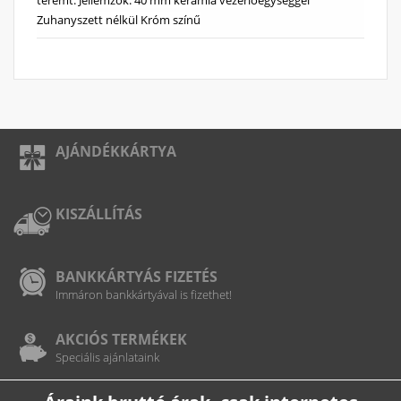
Zuhanyszett nélkül Króm színű
AJÁNDÉKKÁRTYA
KISZÁLLÍTÁS
BANKKÁRTYÁS FIZETÉS
Immáron bankkártyával is fizethet!
AKCIÓS TERMÉKEK
Speciális ajánlataink