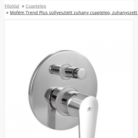
Főoldal
Csaptelep
Mofém Trend Plus süllyesztett zuhany csaptelep, zuhanyszett 