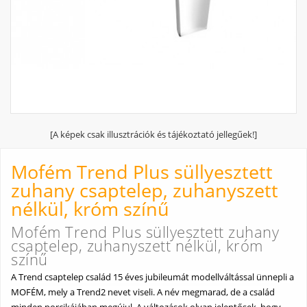
[A képek csak illusztrációk és tájékoztató jellegűek!]
Mofém Trend Plus süllyesztett
zuhany csaptelep, zuhanyszett
nélkül, króm színű
Mofém Trend Plus süllyesztett zuhany
csaptelep, zuhanyszett nélkül, króm
színű
A Trend csaptelep család 15 éves jubileumát modellváltással ünnepli a
MOFÉM, mely a Trend2 nevet viseli. A név megmarad, de a család
minden porcikájában megújul. A változások olyan jelentősek, hogy