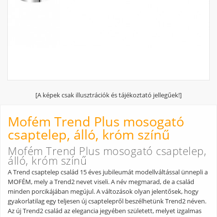
[A képek csak illusztrációk és tájékoztató jellegűek!]
Mofém Trend Plus mosogató
csaptelep, álló, króm színű
Mofém Trend Plus mosogató csaptelep,
álló, króm színű
A Trend csaptelep család 15 éves jubileumát modellváltással ünnepli a
MOFÉM, mely a Trend2 nevet viseli. A név megmarad, de a család
minden porcikájában megújul. A változások olyan jelentősek, hogy
gyakorlatilag egy teljesen új csaptelepről beszélhetünk Trend2 néven.
Az új Trend2 család az elegancia jegyében született, melyet izgalmas