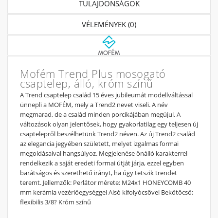
TULAJDONSÁGOK
VÉLEMÉNYEK (0)
Mofém Trend Plus mosogató
csaptelep, álló, króm színű
A Trend csaptelep család 15 éves jubileumát modellváltással
ünnepli a MOFÉM, mely a Trend2 nevet viseli. A név
megmarad, de a család minden porcikájában megújul. A
változások olyan jelentősek, hogy gyakorlatilag egy teljesen új
csaptelepről beszélhetünk Trend2 néven. Az új Trend2 család
az elegancia jegyében született, melyet izgalmas formai
megoldásaival hangsúlyoz. Megjelenése önálló karakterrel
rendelkezik a saját eredeti formai útját járja, ezzel egyben
barátságos és szerethető irányt, ha úgy tetszik trendet
teremt. Jellemzők: Perlátor mérete: M24x1 HONEYCOMB 40
mm kerámia vezérlőegységgel Alsó kifolyócsővel Bekötőcső:
flexibilis 3/8? Króm színű