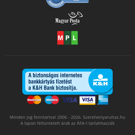
Minden jog fenntartva! 2006 - 2026. Szerelvenyaruhaz.hu
A lapon feltüntetett árak az ÁFA-t tartalmazzák