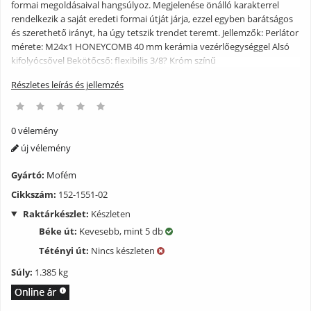
formai megoldásaival hangsúlyoz. Megjelenése önálló karakterrel
rendelkezik a saját eredeti formai útját járja, ezzel egyben barátságos
és szerethető irányt, ha úgy tetszik trendet teremt. Jellemzők: Perlátor
mérete: M24x1 HONEYCOMB 40 mm kerámia vezérlőegységgel Alsó
kifolyócsővel Bekötőcső: flexibilis 3/8? Króm színű
Részletes leírás és jellemzés
0 vélemény
új vélemény
Gyártó:
Mofém
Cikkszám:
152-1551-02
Raktárkészlet:
Készleten
Béke út:
Kevesebb, mint 5 db
Tétényi út:
Nincs készleten
Súly:
1.385 kg