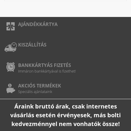
AJÁNDÉKKÁRTYA
KISZÁLLÍTÁS
BANKKÁRTYÁS FIZETÉS
Immáron bankkártyával is fizethet!
AKCIÓS TERMÉKEK
Speciális ajánlataink
Áraink bruttó árak, csak internetes
vásárlás esetén érvényesek, más bolti
kedvezménnyel nem vonhatók össze!