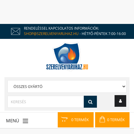
RENDELÉSSEL KAPCSOLATOS INFORMÁCIÓK:
SHOP@SZERELVENYARUHAZ.HU
- HÉTFŐ-PÉNTEK 7:00-16:00
0 TERMÉK
0 TERMÉK
MENÜ