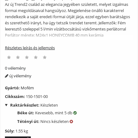
Az új Trend2 család az elegancia jegyében született, melyet izgalmas
formai megoldásaival hangsúlyoz. Megjelenése önálló karakterrel
rendelkezik a saját eredeti formai útját járja, ezzel egyben barátságos
és szerethető irányt, ha úgy tetszik trendet teremt. Jellemzők: Fém
leeresztő szeleppel 5 l/min vízátbocsátású vizkőmentes perlátorral
Perlátor mérete: M24x1 HONEYCOMB 40 mm kerámia
vezérlőegységgel Bekötőcső: flexibilis 3/8? Króm színű
Részletes leírás és jellemzés
0 vélemény
új vélemény
Gyártó:
Mofém
Cikkszám:
150-1501-00
Raktárkészlet:
Készleten
Béke út:
Kevesebb, mint 5 db
Tétényi út:
Nincs készleten
Súly:
1.55 kg