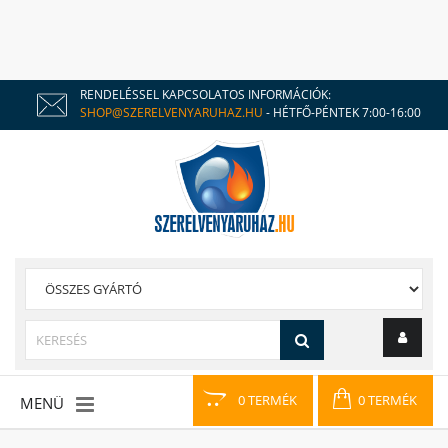
RENDELÉSSEL KAPCSOLATOS INFORMÁCIÓK:
SHOP@SZERELVENYARUHAZ.HU
- HÉTFŐ-PÉNTEK 7:00-16:00
0 TERMÉK
0 TERMÉK
MENÜ