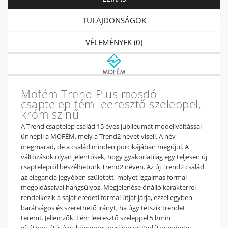
TULAJDONSÁGOK
VÉLEMÉNYEK (0)
Mofém Trend Plus mosdó
csaptelep fém leeresztő szeleppel,
króm színű
A Trend csaptelep család 15 éves jubileumát modellváltással
ünnepli a MOFÉM, mely a Trend2 nevet viseli. A név
megmarad, de a család minden porcikájában megújul. A
változások olyan jelentősek, hogy gyakorlatilag egy teljesen új
csaptelepről beszélhetünk Trend2 néven. Az új Trend2 család
az elegancia jegyében született, melyet izgalmas formai
megoldásaival hangsúlyoz. Megjelenése önálló karakterrel
rendelkezik a saját eredeti formai útját járja, ezzel egyben
barátságos és szerethető irányt, ha úgy tetszik trendet
teremt. Jellemzők: Fém leeresztő szeleppel 5 l/min
vízátbocsátású vizkőmentes perlátorral Perlátor mérete: