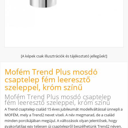
[A képek csak illusztrációk és tájékoztató jellegűek!]
Mofém Trend Plus mosdó
csaptelep fém leeresztő
szeleppel, króm színű
Mofém Trend Plus mosdó csaptelep
fém leeresztő szeleppel, króm színű
A Trend csaptelep család 15 éves jubileumát modellváltással ünnepli a
MOFÉM, mely a Trend2 nevet viseli. A név megmarad, de a család
minden porcikájában megújul. A változások olyan jelentősek, hogy
gyakorlatilag egy teljesen új csaptelepről beszélhetünk Trend2 néven.