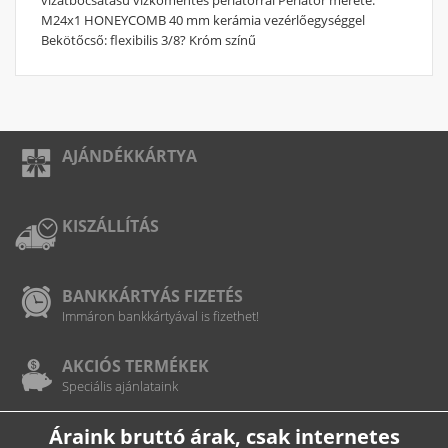
M24x1 HONEYCOMB 40 mm kerámia vezérlőegységgel
Bekötőcső: flexibilis 3/8? Króm színű
AJÁNDÉKKÁRTYA
KISZÁLLÍTÁS
BANKKÁRTYÁS FIZETÉS
Immáron bankkártyával is fizethet!
AKCIÓS TERMÉKEK
Speciális ajánlataink
Áraink bruttó árak, csak internetes