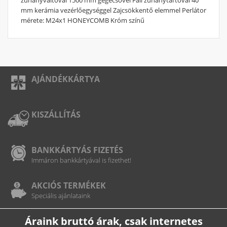
mm kerámia vezérlőegységgel Zajcsökkentő elemmel Perlátor
mérete: M24x1 HONEYCOMB Króm színű
AJÁNDÉKKÁRTYA
KISZÁLLÍTÁS
BANKKÁRTYÁS FIZETÉS
Immáron bankkártyával is fizethet!
AKCIÓS TERMÉKEK
Speciális ajánlataink
Áraink bruttó árak, csak internetes