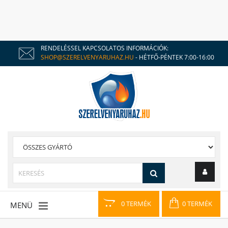
RENDELÉSSEL KAPCSOLATOS INFORMÁCIÓK:
SHOP@SZERELVENYARUHAZ.HU
- HÉTFŐ-PÉNTEK 7:00-16:00
0 TERMÉK
0 TERMÉK
MENÜ