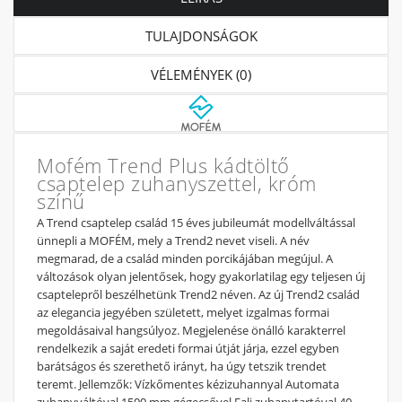
TULAJDONSÁGOK
VÉLEMÉNYEK (0)
Mofém Trend Plus kádtöltő
csaptelep zuhanyszettel, króm
színű
A Trend csaptelep család 15 éves jubileumát modellváltással
ünnepli a MOFÉM, mely a Trend2 nevet viseli. A név
megmarad, de a család minden porcikájában megújul. A
változások olyan jelentősek, hogy gyakorlatilag egy teljesen új
csaptelepről beszélhetünk Trend2 néven. Az új Trend2 család
az elegancia jegyében született, melyet izgalmas formai
megoldásaival hangsúlyoz. Megjelenése önálló karakterrel
rendelkezik a saját eredeti formai útját járja, ezzel egyben
barátságos és szerethető irányt, ha úgy tetszik trendet
teremt. Jellemzők: Vízkőmentes kézizuhannyal Automata
zuhanyváltóval 1500 mm gégecsővel Fali zuhanytartóval 40