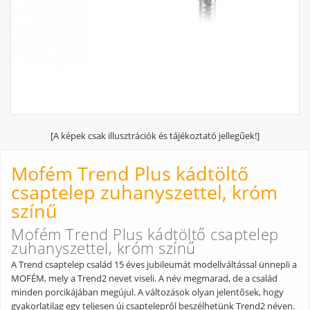
[A képek csak illusztrációk és tájékoztató jellegűek!]
Mofém Trend Plus kádtöltő
csaptelep zuhanyszettel, króm
színű
Mofém Trend Plus kádtöltő csaptelep
zuhanyszettel, króm színű
A Trend csaptelep család 15 éves jubileumát modellváltással ünnepli a
MOFÉM, mely a Trend2 nevet viseli. A név megmarad, de a család
minden porcikájában megújul. A változások olyan jelentősek, hogy
gyakorlatilag egy teljesen új csaptelepről beszélhetünk Trend2 néven.