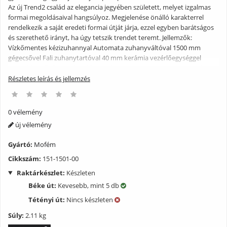
Az új Trend2 család az elegancia jegyében született, melyet izgalmas
formai megoldásaival hangsúlyoz. Megjelenése önálló karakterrel
rendelkezik a saját eredeti formai útját járja, ezzel egyben barátságos
és szerethető irányt, ha úgy tetszik trendet teremt. Jellemzők:
Vízkőmentes kézizuhannyal Automata zuhanyváltóval 1500 mm
gégecsővel Fali zuhanytartóval 40 mm kerámia vezérlőegységgel
Zajcsökkentő elemmel Perlátor mérete: M24x1 HONEYCOMB Króm
színű
Részletes leírás és jellemzés
0 vélemény
új vélemény
Gyártó:
Mofém
Cikkszám:
151-1501-00
Raktárkészlet:
Készleten
Béke út:
Kevesebb, mint 5 db
Tétényi út:
Nincs készleten
Súly:
2.11 kg