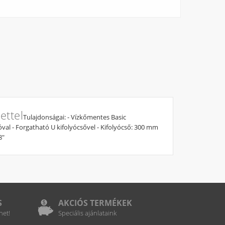
ettel
Tulajdonságai: - Vízkőmentes Basic
val - Forgatható U kifolyócsővel - Kifolyócső: 300 mm
8"
S
AKCIÓS TERMÉKEK
het!
Speciális ajánlataink