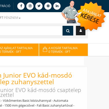
ZTRÁCIÓ
FT
PÉNZNEM
AZ AJÁNLAT TARTALMA
A KOSÁR TARTALMA
0 TERMÉK
- 0FT
0 TERMÉK
- 0FT
 Junior EVO kád-mosdó
lep zuhanyszettel
unior EVO kád-mosdó csaptelep
zettel
: - Vízkőmentes Basic kézizuhannyal - Automata
l - 1500 mm gégecsővel - Fali Basic zuhanytartóval -