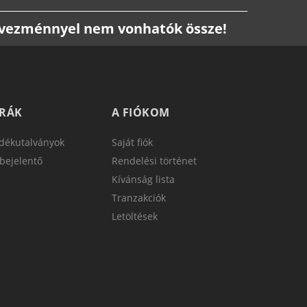
edvezménnyel nem vonhatók össze!
TRÁK
A FIÓKOM
dékutalványok
Saját fiók
bejelentő
Rendelési történet
Kívánság lista
Tranzakciók
Letöltések