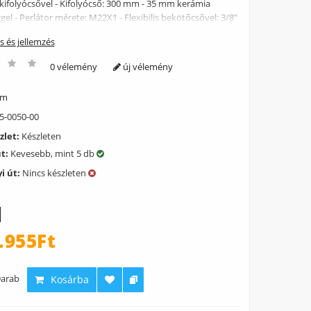
kifolyócsővel - Kifolyócső: 300 mm - 35 mm kerámia
el - Perlátor mérete: M22X1 - Flexibilis bekötőcsővel: 3/8"
ás és jellemzés
0 vélemény
új vélemény
ém
5-0050-00
zlet:
Készleten
út:
Kevesebb, mint 5 db
i út:
Nincs készleten
.955Ft
arab
Kosárba