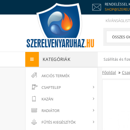
RENDELÉSSEL 
SHOP@SZEREL
KÍVÁNSÁGLIST
KATEGÓRIÁK
Szállítás és fiz
Főoldal
Csa
AKCIÓS TERMÉK
CSAPTELEP
KAZÁN
RADIÁTOR
FŰTÉS KIEGÉSZÍTŐK