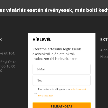
etes vásárlás esetén érvényesek, más bolti k
K
HÍRLEVÉL
EX
Szeretne értesülni legfrissebb
Aján
e út 104.
akcióinkról, ajánlatainkról?
Hiba
Iratkozzon fel hírlevelünkre!
ényi út 18.
7:00-16:00
00
Elolvastam és elfogadom az
adatkezelési
nyilatkozatot
FELIRATKOZÁS