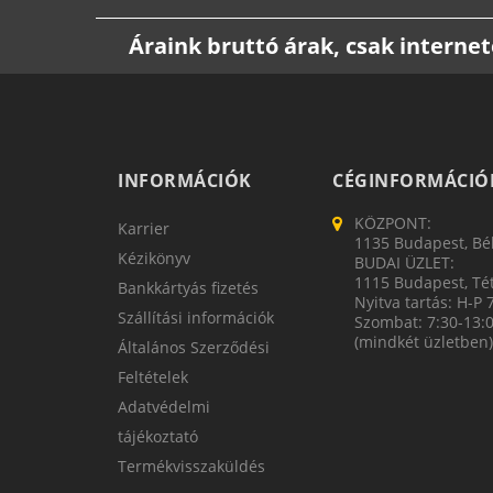
Áraink bruttó árak, csak intern
INFORMÁCIÓK
CÉGINFORMÁCIÓ
KÖZPONT:
Karrier
1135 Budapest, Bék
Kézikönyv
BUDAI ÜZLET:
1115 Budapest, Tét
Bankkártyás fizetés
Nyitva tartás: H-P 
Szállítási információk
Szombat: 7:30-13:
(mindkét üzletben)
Általános Szerződési
Feltételek
Adatvédelmi
tájékoztató
Termékvisszaküldés