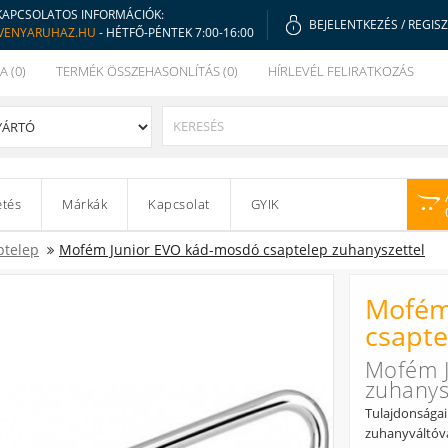
KAPCSOLATOS INFORMÁCIÓK:
BEJELENTKEZÉS
/
REGIS
VENYARUHAZ.HU
- HÉTFŐ-PÉNTEK 7:00-16:00
A (0)
TERMÉK ÖSSZEHASONLÍTÁS (0)
HÍRLEVÉL FELIRATKOZÁS
etés
Márkák
Kapcsolat
GYIK
ptelep
Mofém Junior EVO kád-mosdó csaptelep zuhanyszettel
Mofém
csapte
Mofém J
zuhanys
Tulajdonságai
zuhanyváltóva