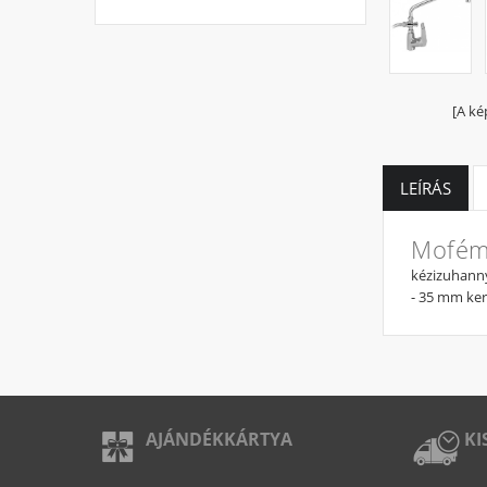
[A ké
LEÍRÁS
Mofém 
kézizuhanny
- 35 mm ker
AJÁNDÉKKÁRTYA
KI