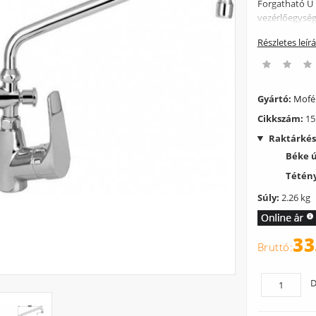
Forgatható U 
vezérlőegységg
Részletes leír
Gyártó:
Mof
Cikkszám:
15
Raktárkés
Béke 
Tétény
Súly:
2.26 kg
33
D