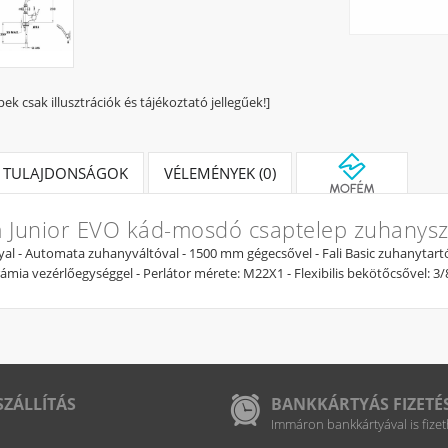
pek csak illusztrációk és tájékoztató jellegűek!]
TULAJDONSÁGOK
VÉLEMÉNYEK (0)
Junior EVO kád-mosdó csaptelep zuhanysz
al - Automata zuhanyváltóval - 1500 mm gégecsővel - Fali Basic zuhanytartó
ámia vezérlőegységgel - Perlátor mérete: M22X1 - Flexibilis bekötőcsővel: 3/
SZÁLLÍTÁS
BANKKÁRTYÁS FIZETÉ
Immáron bankkártyával is fizet