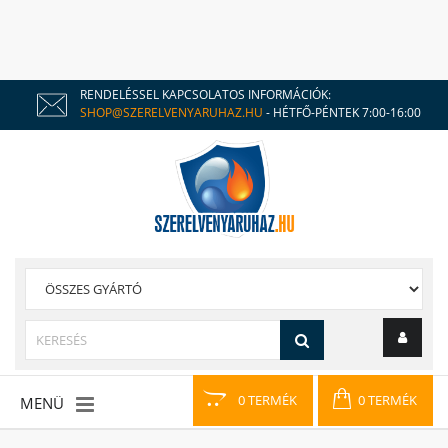
RENDELÉSSEL KAPCSOLATOS INFORMÁCIÓK:
SHOP@SZERELVENYARUHAZ.HU
- HÉTFŐ-PÉNTEK 7:00-16:00
0 TERMÉK
0 TERMÉK
MENÜ