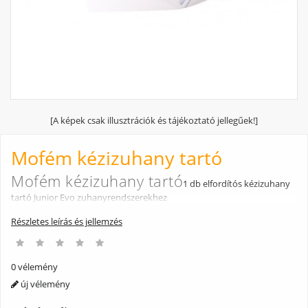
[A képek csak illusztrációk és tájékoztató jellegűek!]
Mofém kézizuhany tartó
Mofém kézizuhany tartó
1 db elfordítós kézizuhany
tartó Junior Evo zuhanyrendszerekhez
Részletes leírás és jellemzés
0 vélemény
új vélemény