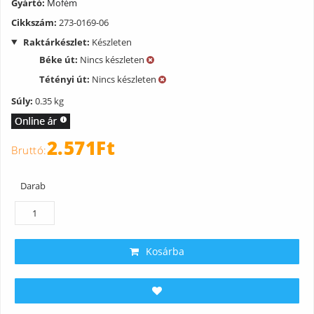
Gyártó:
Mofém
Cikkszám:
273-0169-06
Raktárkészlet:
Készleten
Béke út:
Nincs készleten
Tétényi út:
Nincs készleten
Súly:
0.35 kg
2.571Ft
Darab
Kosárba