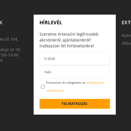
K
HÍRLEVÉL
EX
Szeretne értesülni legfrissebb
Aján
e út 104.
akcióinkról, ajánlatainkról?
Hiba
Iratkozzon fel hírlevelünkre!
ényi út 18.
7:00-16:00
00
Elolvastam és elfogadom az
adatkezelési
nyilatkozatot
FELIRATKOZÁS