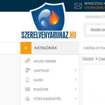
RENDELÉSSEL 
SHOP@SZEREL
KÍVÁNSÁGLIST
KATEGÓRIÁK
Szállítás és fiz
Főoldal
Csa
AKCIÓS TERMÉK
CSAPTELEP
KAZÁN
RADIÁTOR
FŰTÉS KIEGÉSZÍTŐK