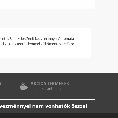
entes 3 funkciós Zenit kézizuhannyal Automata
gel Zajcsökkentő elemmel Vízkőmentes perlátorral
S
AKCIÓS TERMÉKEK
het!
Speciális ajánlataink
edvezménnyel nem vonhatók össze!