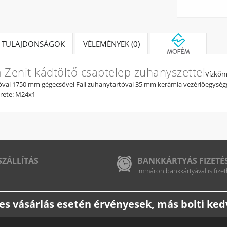
TULAJDONSÁGOK
VÉLEMÉNYEK (0)
Zenit kádtöltő csaptelep zuhanyszettel
Vízkőm
val 1750 mm gégecsővel Fali zuhanytartóval 35 mm kerámia vezérlőegység
rete: M24x1
SZÁLLÍTÁS
BANKKÁRTYÁS FIZETÉ
Immáron bankkártyával is fizet
etes vásárlás esetén érvényesek, más bolti k