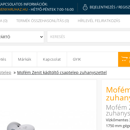
KAPCSOLATOS INFORMÁCIÓK:
BEJELENTKEZÉS
/
REGIS
VENYARUHAZ.HU
- HÉTFŐ-PÉNTEK 7:00-16:00
A (0)
TERMÉK ÖSSZEHASONLÍTÁS (0)
HÍRLEVÉL FELIRATKOZÁS
etés
Márkák
Kapcsolat
GYIK
ptelep
Mofém Zenit kádtöltő csaptelep zuhanyszettel
Mofém 
zuhany
Mofém Z
zuhanys
Vízkőmentes 3
1750 mm gége