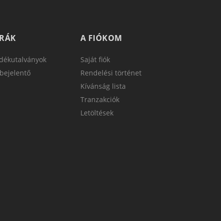
TRÁK
A FIÓKOM
dékutalványok
Saját fiók
bejelentő
Rendelési történet
Kívánság lista
Tranzakciók
Letöltések