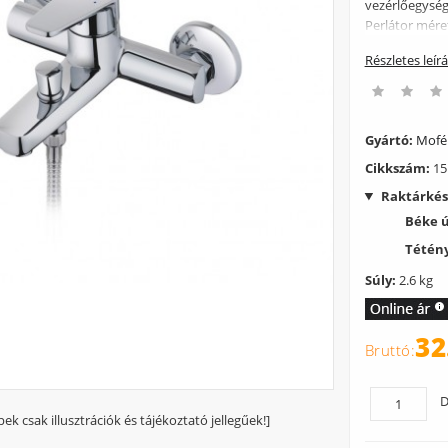
vezérlőegység
Perlátor mére
Részletes leír
Gyártó:
Mof
Cikkszám:
15
Raktárkés
Béke 
Tétény
Súly:
2.6 kg
32
D
pek csak illusztrációk és tájékoztató jellegűek!]