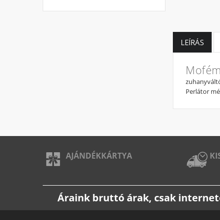
LEÍRÁS
Mofém 
zuhanyváltó
Perlátor mé
AJÁNDÉKKÁRTYA
KI
Áraink bruttó árak, csak intern