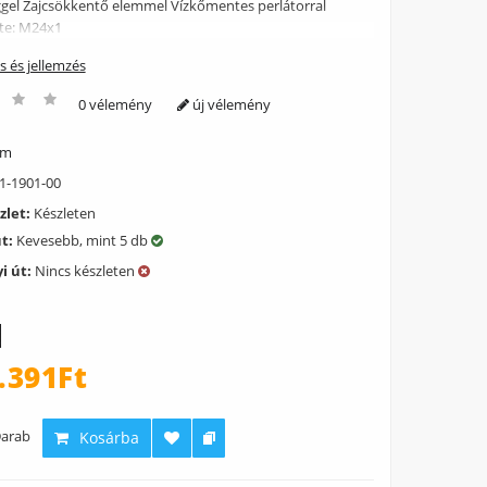
gel Zajcsökkentő elemmel Vízkőmentes perlátorral
te: M24x1
ás és jellemzés
0 vélemény
új vélemény
ém
1-1901-00
zlet:
Készleten
út:
Kevesebb, mint 5 db
i út:
Nincs készleten
.391Ft
arab
Kosárba