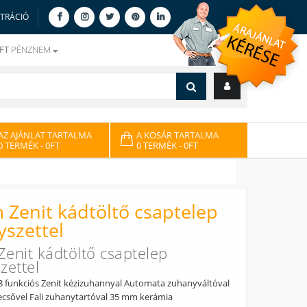
ZTRÁCIÓ
FT
PÉNZNEM
AZ AJÁNLAT TARTALMA
A KOSÁR TARTALMA
0 TERMÉK
- 0FT
0 TERMÉK
- 0FT
Zenit kádtöltő csaptelep
szettel
enit kádtöltő csaptelep
zettel
 funkciós Zenit kézizuhannyal Automata zuhanyváltóval
csővel Fali zuhanytartóval 35 mm kerámia