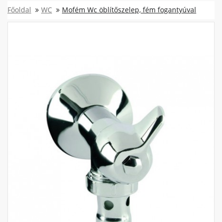
Főoldal
WC
Mofém Wc öblítőszelep, fém fogantyúval