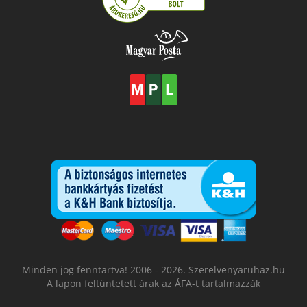
Minden jog fenntartva! 2006 - 2026. Szerelvenyaruhaz.hu
A lapon feltüntetett árak az ÁFA-t tartalmazzák