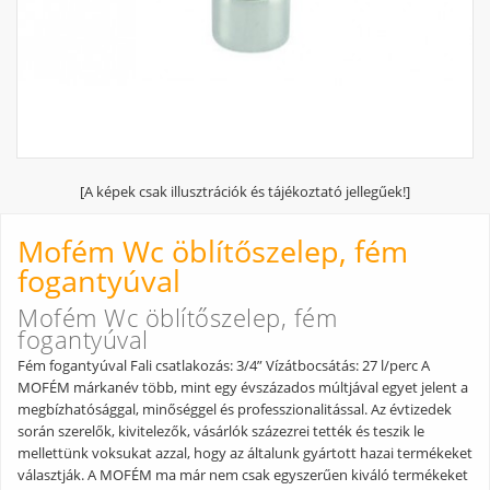
[A képek csak illusztrációk és tájékoztató jellegűek!]
Mofém Wc öblítőszelep, fém
fogantyúval
Mofém Wc öblítőszelep, fém
fogantyúval
Fém fogantyúval Fali csatlakozás: 3/4” Vízátbocsátás: 27 l/perc A
MOFÉM márkanév több, mint egy évszázados múltjával egyet jelent a
megbízhatósággal, minőséggel és professzionalitással. Az évtizedek
során szerelők, kivitelezők, vásárlók százezrei tették és teszik le
mellettünk voksukat azzal, hogy az általunk gyártott hazai termékeket
választják. A MOFÉM ma már nem csak egyszerűen kiváló termékeket