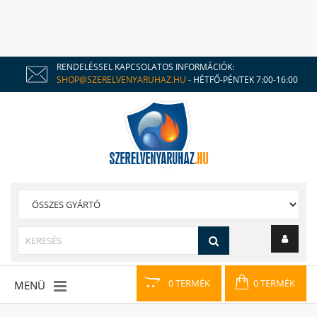
RENDELÉSSEL KAPCSOLATOS INFORMÁCIÓK:
SHOP@SZERELVENYARUHAZ.HU
- HÉTFŐ-PÉNTEK 7:00-16:00
0 TERMÉK
0 TERMÉK
MENÜ