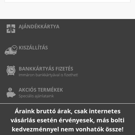
AJÁNDÉKKÁRTYA
KISZÁLLÍTÁS
BANKKÁRTYÁS FIZETÉS
Immáron bankkártyával is fizethet!
AKCIÓS TERMÉKEK
Speciális ajánlataink
Áraink bruttó árak, csak internetes
vásárlás esetén érvényesek, más bolti
kedvezménnyel nem vonhatók össze!