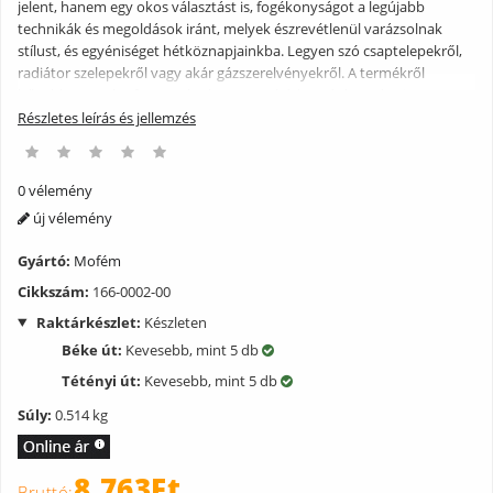
jelent, hanem egy okos választást is, fogékonyságot a legújabb
technikák és megoldások iránt, melyek észrevétlenül varázsolnak
stílust, és egyéniséget hétköznapjainkba. Legyen szó csaptelepekről,
radiátor szelepekről vagy akár gázszerelvényekről. A termékről
bővebben: ? Fém fogantyúval ? 3/4? ? Vízátbocsátás: 27 l/min
Részletes leírás és jellemzés
0 vélemény
új vélemény
Gyártó:
Mofém
Cikkszám:
166-0002-00
Raktárkészlet:
Készleten
Béke út:
Kevesebb, mint 5 db
Tétényi út:
Kevesebb, mint 5 db
Súly:
0.514 kg
8.763Ft