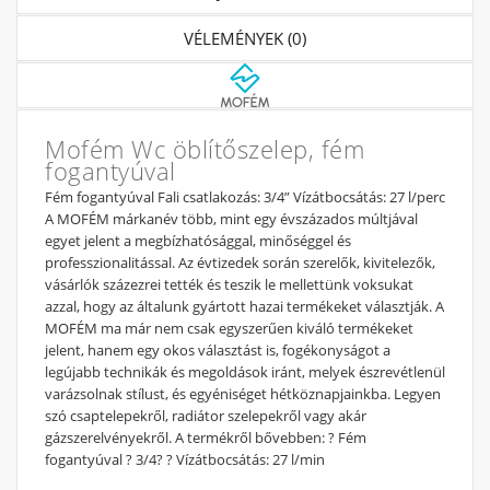
VÉLEMÉNYEK (0)
Mofém Wc öblítőszelep, fém
fogantyúval
Fém fogantyúval Fali csatlakozás: 3/4” Vízátbocsátás: 27 l/perc
A MOFÉM márkanév több, mint egy évszázados múltjával
egyet jelent a megbízhatósággal, minőséggel és
professzionalitással. Az évtizedek során szerelők, kivitelezők,
vásárlók százezrei tették és teszik le mellettünk voksukat
azzal, hogy az általunk gyártott hazai termékeket választják. A
MOFÉM ma már nem csak egyszerűen kiváló termékeket
jelent, hanem egy okos választást is, fogékonyságot a
legújabb technikák és megoldások iránt, melyek észrevétlenül
varázsolnak stílust, és egyéniséget hétköznapjainkba. Legyen
szó csaptelepekről, radiátor szelepekről vagy akár
gázszerelvényekről. A termékről bővebben: ? Fém
fogantyúval ? 3/4? ? Vízátbocsátás: 27 l/min