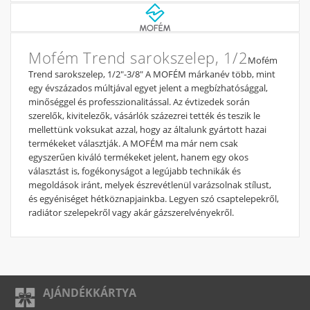
Mofém Trend sarokszelep, 1/2
Mofém
Trend sarokszelep, 1/2"-3/8" A MOFÉM márkanév több, mint
egy évszázados múltjával egyet jelent a megbízhatósággal,
minőséggel és professzionalitással. Az évtizedek során
szerelők, kivitelezők, vásárlók százezrei tették és teszik le
mellettünk voksukat azzal, hogy az általunk gyártott hazai
termékeket választják. A MOFÉM ma már nem csak
egyszerűen kiváló termékeket jelent, hanem egy okos
választást is, fogékonyságot a legújabb technikák és
megoldások iránt, melyek észrevétlenül varázsolnak stílust,
és egyéniséget hétköznapjainkba. Legyen szó csaptelepekről,
radiátor szelepekről vagy akár gázszerelvényekről.
AJÁNDÉKKÁRTYA