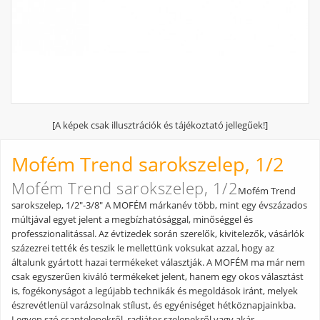
[A képek csak illusztrációk és tájékoztató jellegűek!]
Mofém Trend sarokszelep, 1/2
Mofém Trend sarokszelep, 1/2
Mofém Trend
sarokszelep, 1/2"-3/8" A MOFÉM márkanév több, mint egy évszázados
múltjával egyet jelent a megbízhatósággal, minőséggel és
professzionalitással. Az évtizedek során szerelők, kivitelezők, vásárlók
százezrei tették és teszik le mellettünk voksukat azzal, hogy az
általunk gyártott hazai termékeket választják. A MOFÉM ma már nem
csak egyszerűen kiváló termékeket jelent, hanem egy okos választást
is, fogékonyságot a legújabb technikák és megoldások iránt, melyek
észrevétlenül varázsolnak stílust, és egyéniséget hétköznapjainkba.
Legyen szó csaptelepekről, radiátor szelepekről vagy akár