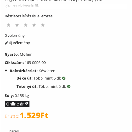
gázszerelvényekről.
Részletes leírás és jellemzés
0 vélemény
új vélemény
Gyártó:
Mofém
Cikkszám:
163-0006-00
Raktárkészlet:
Készleten
Béke út:
Több, mint 5 db
Tétényi út:
Több, mint 5 db
Súly:
0.138 kg
1.529Ft
Darab