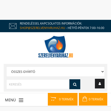
RENDELÉSSEL KAPCSOLATOS INFORMÁCIÓK:
SHOP@SZERELVENYARUHAZ.HU
- HÉTFŐ-PÉNTEK 7:00-16:00
0 TERMÉK
0 TERMÉK
MENÜ