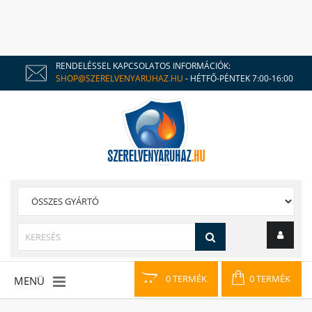
RENDELÉSSEL KAPCSOLATOS INFORMÁCIÓK:
SHOP@SZERELVENYARUHAZ.HU
- HÉTFŐ-PÉNTEK 7:00-16:00
0 TERMÉK
0 TERMÉK
MENÜ