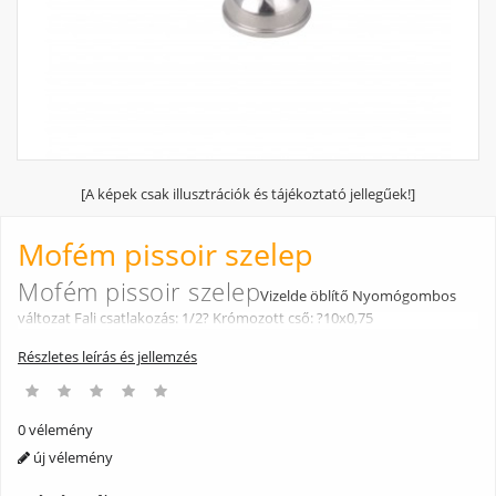
[A képek csak illusztrációk és tájékoztató jellegűek!]
Mofém pissoir szelep
Mofém pissoir szelep
Vizelde öblítő Nyomógombos
változat Fali csatlakozás: 1/2? Krómozott cső: ?10x0,75
Részletes leírás és jellemzés
0 vélemény
új vélemény