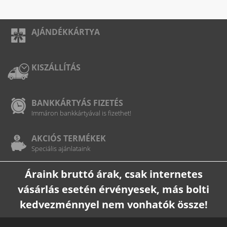
AJÁNDÉKKÁRTYA
KISZÁLLÍTÁS
BANKKÁRTYÁS FIZETÉS
Immáron bankkártyával is fizethet!
AKCIÓS TERMÉKEK
Speciális ajánlataink
Áraink bruttó árak, csak internetes
vásárlás esetén érvényesek, más bolti
kedvezménnyel nem vonhatók össze!