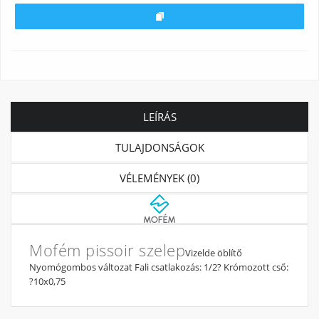
LEÍRÁS
TULAJDONSÁGOK
VÉLEMÉNYEK (0)
Mofém pissoir szelep
Vizelde öblítő
Nyomógombos változat Fali csatlakozás: 1/2? Krómozott cső:
?10x0,75