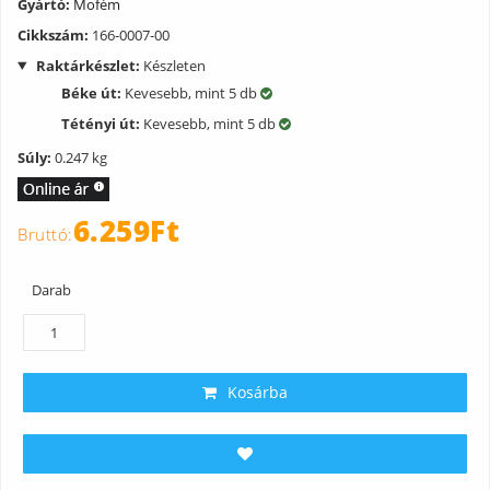
Gyártó:
Mofém
Cikkszám:
166-0007-00
Raktárkészlet:
Készleten
Béke út:
Kevesebb, mint 5 db
Tétényi út:
Kevesebb, mint 5 db
Súly:
0.247 kg
6.259Ft
Darab
Kosárba