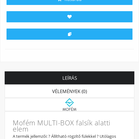
LEÍRÁS
VÉLEMÉNYEK (0)
Mofém MULTI-BOX falsík alatti
elem
A termék jellemzői: ? Állítható rögzítő fülekkel ? Utólagos