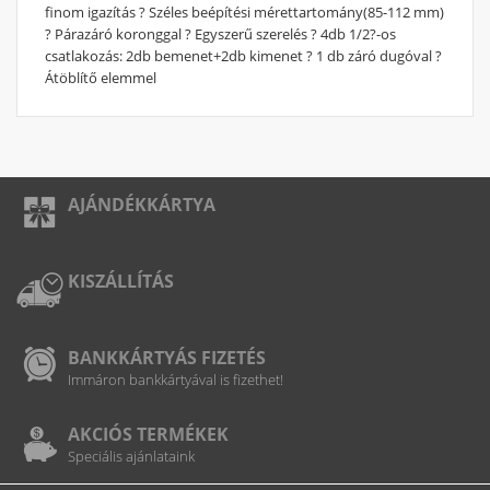
finom igazítás ? Széles beépítési mérettartomány(85-112 mm)
? Párazáró koronggal ? Egyszerű szerelés ? 4db 1/2?-os
csatlakozás: 2db bemenet+2db kimenet ? 1 db záró dugóval ?
Átöblítő elemmel
AJÁNDÉKKÁRTYA
KISZÁLLÍTÁS
BANKKÁRTYÁS FIZETÉS
Immáron bankkártyával is fizethet!
AKCIÓS TERMÉKEK
Speciális ajánlataink