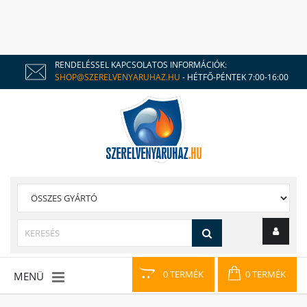
RENDELÉSSEL KAPCSOLATOS INFORMÁCIÓK:
SHOP@SZERELVENYARUHAZ.HU
- HÉTFŐ-PÉNTEK 7:00-16:00
0 TERMÉK
0 TERMÉK
MENÜ