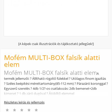
[A képek csak illusztrációk és tájékoztató jellegűek!]
Mofém MULTI-BOX falsík alatti
elem
Mofém MULTI-BOX falsík alatti elem
A
termék jellemzői: ? Állítható rögzítő fülekkel ? Utólagos finom igazítás
? Széles beépítési mérettartomány(85-112 mm) ? Párazáró koronggal ?
Egyszerű szerelés ? 4db 1/2?-os csatlakozás: 2db bemenet+2db
kimenet ? 1 db záró dugóval ? Átöblítő elemmel
Részletes leírás és jellemzés