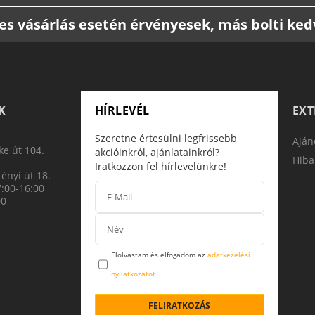
etes vásárlás esetén érvényesek, más bolti k
K
HÍRLEVÉL
EX
Szeretne értesülni legfrissebb
Aján
e út 104.
akcióinkról, ajánlatainkról?
Hiba
Iratkozzon fel hírlevelünkre!
ényi út 18.
7:00-16:00
00
Elolvastam és elfogadom az
adatkezelési
nyilatkozatot
FELIRATKOZÁS