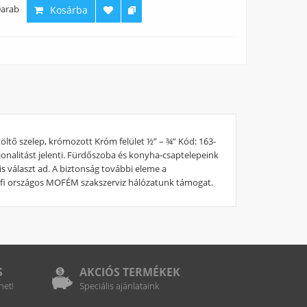
arab
Kosárba
tő szelep, krómozott Króm felület ½” – ¾” Kód: 163-
nalitást jelenti. Fürdőszoba és konyha-csaptelepeink
választ ad. A biztonság további eleme a
profi országos MOFÉM szakszerviz hálózatunk támogat.
S
AKCIÓS TERMÉKEK
het!
Speciális ajánlataink