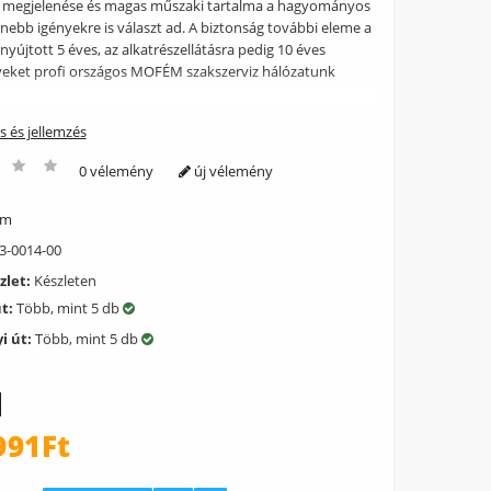
k megjelenése és magas műszaki tartalma a hagyományos
nebb igényekre is választ ad. A biztonság további eleme a
yújtott 5 éves, az alkatrészellátásra pedig 10 éves
yeket profi országos MOFÉM szakszerviz hálózatunk
ás és jellemzés
0 vélemény
új vélemény
ém
3-0014-00
zlet:
Készleten
út:
Több, mint 5 db
i út:
Több, mint 5 db
991Ft