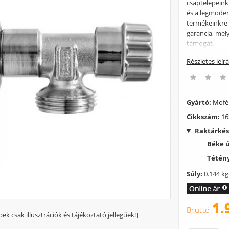
csaptelepein
és a legmoder
termékeinkre n
garancia, mel
támogat.
Részletes leír
Gyártó:
Mof
Cikkszám:
16
Raktárkés
Béke 
Tétény
Súly:
0.144 kg
1.
pek csak illusztrációk és tájékoztató jellegűek!]