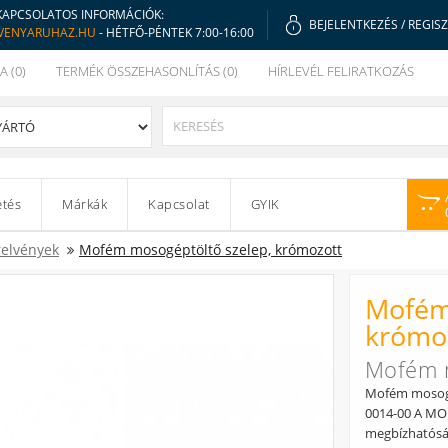
KAPCSOLATOS INFORMÁCIÓK:
BEJELENTKEZÉS
/
REGIS
VENYARUHAZ.HU
- HÉTFŐ-PÉNTEK 7:00-16:00
A (0)
TERMÉK ÖSSZEHASONLÍTÁS (0)
HÍRLEVÉL FELIRATKOZÁS
etés
Márkák
Kapcsolat
GYIK
relvények
Mofém mosogéptöltő szelep, krómozott
Mofém
krómo
Mofém m
Mofém mosogép
0014-00 A MO
megbízhatóság