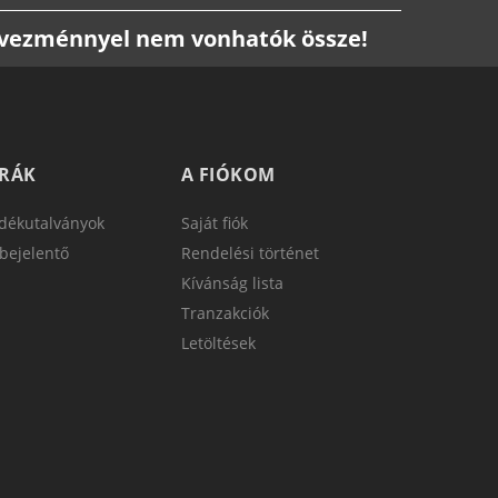
edvezménnyel nem vonhatók össze!
TRÁK
A FIÓKOM
dékutalványok
Saját fiók
bejelentő
Rendelési történet
Kívánság lista
Tranzakciók
Letöltések