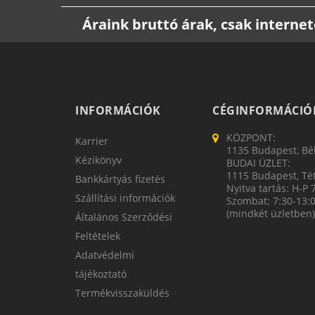
Áraink bruttó árak, csak intern
INFORMÁCIÓK
CÉGINFORMÁCIÓ
KÖZPONT:
Karrier
1135 Budapest, Bék
Kézikönyv
BUDAI ÜZLET:
1115 Budapest, Tét
Bankkártyás fizetés
Nyitva tartás: H-P 
Szállítási információk
Szombat: 7:30-13:
(mindkét üzletben)
Általános Szerződési
Feltételek
Adatvédelmi
tájékoztató
Termékvisszaküldés