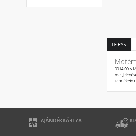
LEÍRÁS
Mofém 
0014-00 A M
megjelenése
termékeinkr
AJÁNDÉKKÁRTYA
KI