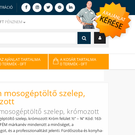
ZTRÁCIÓ
FT
PÉNZNEM
AZ AJÁNLAT TARTALMA
A KOSÁR TARTALMA
0 TERMÉK
- 0FT
0 TERMÉK
- 0FT
 mosogéptöltő szelep,
zott
osogéptöltő szelep, krómozott
töltő szelep, krómozott Króm felület ½” – ¾” Kód: 163-
FÉM márkanév mindenütt a minőséget, a
ot, és a professzionalitást jelenti. Fürdőszoba és konyha-