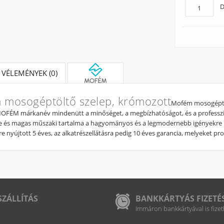
D
VÉLEMÉNYEK (0)
mosogéptöltő szelep, krómozott
Mofém mosogéptöl
OFÉM márkanév mindenütt a minőséget, a megbízhatóságot, és a professzio
 és magas műszaki tartalma a hagyományos és a legmodernebb igényekre is 
e nyújtott 5 éves, az alkatrészellátásra pedig 10 éves garancia, melyeket 
SZÁLLÍTÁS
BANKKÁRTYÁS FIZETÉ
Immáron bankkártyával is fizet