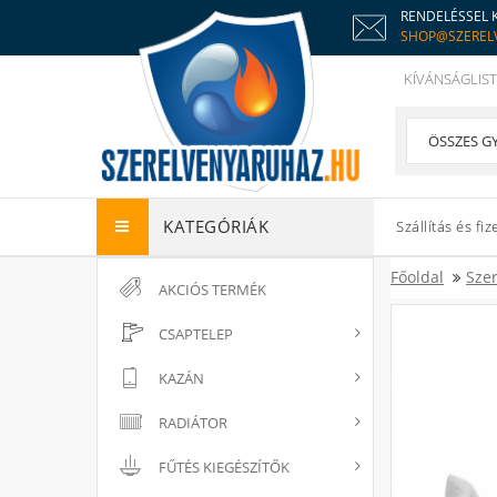
RENDELÉSSEL 
SHOP@SZEREL
KÍVÁNSÁGLIST
KATEGÓRIÁK
Szállítás és fiz
Főoldal
Sze
AKCIÓS TERMÉK
CSAPTELEP
KAZÁN
RADIÁTOR
FŰTÉS KIEGÉSZÍTŐK