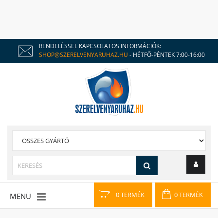
RENDELÉSSEL KAPCSOLATOS INFORMÁCIÓK:
SHOP@SZERELVENYARUHAZ.HU
- HÉTFŐ-PÉNTEK 7:00-16:00
0 TERMÉK
0 TERMÉK
MENÜ