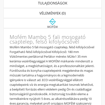
TULAJDONSÁGOK
VÉLEMÉNYEK (0)
Mofém Mambo 5 fali mosogató
csaptelep, felső kifolyócsővel
Mofém Mambo 5 fali mosogató csaptelep, felső kifolyócsővel
Forgatható felső kifolyócsővel Kifolyócső: 180 mm
Vízkőmentes perlátorral Perlátor mérete: M24x1 35 mm
kerámia vezérlőegységgel A MOFÉM márkanév mindenütt a
minőséget, a megbízhatóságot, és a professzionalitást jelenti.
Fürdőszoba és konyha-csaptelepeink megjelenése és magas
műszaki tartalma a hagyományos és a legmodernebb
igényekre is választ ad. ECO vezérlőegységgel ellátott
csaptelepeink víz és energia-megtakarítást tesznek lehetővé,
a beépített forrázás elleni védelem pedig Ön és családtagjai
biztonságáról gondoskodik. A biztonság további eleme a
termékeinkre nyújtott 5 éves, az alkatrészellátásra pedig 10
éves garancia, melyeket profi országos MOFÉM szakszerviz