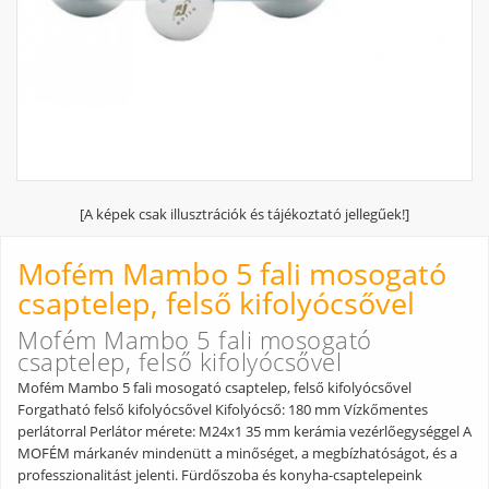
[A képek csak illusztrációk és tájékoztató jellegűek!]
Mofém Mambo 5 fali mosogató
csaptelep, felső kifolyócsővel
Mofém Mambo 5 fali mosogató
csaptelep, felső kifolyócsővel
Mofém Mambo 5 fali mosogató csaptelep, felső kifolyócsővel
Forgatható felső kifolyócsővel Kifolyócső: 180 mm Vízkőmentes
perlátorral Perlátor mérete: M24x1 35 mm kerámia vezérlőegységgel A
MOFÉM márkanév mindenütt a minőséget, a megbízhatóságot, és a
professzionalitást jelenti. Fürdőszoba és konyha-csaptelepeink