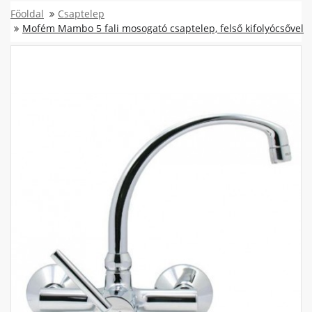
Főoldal
Csaptelep
Mofém Mambo 5 fali mosogató csaptelep, felső kifolyócsővel