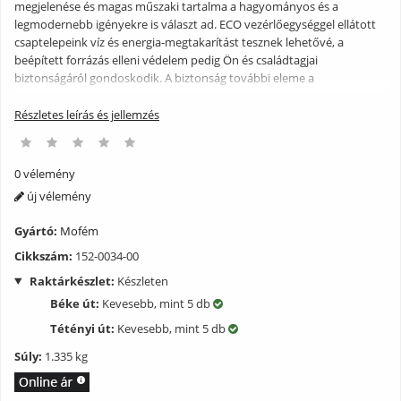
megjelenése és magas műszaki tartalma a hagyományos és a
legmodernebb igényekre is választ ad. ECO vezérlőegységgel ellátott
csaptelepeink víz és energia-megtakarítást tesznek lehetővé, a
beépített forrázás elleni védelem pedig Ön és családtagjai
biztonságáról gondoskodik. A biztonság további eleme a
termékeinkre nyújtott 5 éves, az alkatrészellátásra pedig 10 éves
garancia, melyeket profi országos MOFÉM szakszerviz hálózatunk
Részletes leírás és jellemzés
támogat. A termékről bővebben: ? Perlátor mérete: M24x1
HONEYCOMB ? 35 mm kerámia vezérlőegységgel ? Felső kifolyócsővel
A csaptelep HONEYCOMB perlátorral van ellátva, melynek speciális
0 vélemény
felülete meggátolja a vízkő lerakódását.
új vélemény
Gyártó:
Mofém
Cikkszám:
152-0034-00
Raktárkészlet:
Készleten
Béke út:
Kevesebb, mint 5 db
Tétényi út:
Kevesebb, mint 5 db
Súly:
1.335 kg