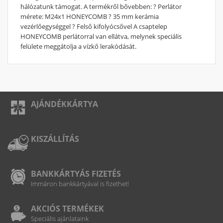
hálózatunk támogat. A termékről bővebben: ? Perlátor
mérete: M24x1 HONEYCOMB ? 35 mm kerámia
vezérlőegységgel ? Felső kifolyócsővel A csaptelep
HONEYCOMB perlátorral van ellátva, melynek speciális
felülete meggátolja a vízkő lerakódását.
AJÁNDÉKKÁRTYA
KISZÁLLÍTÁS
BANKKÁRTYÁS FIZETÉS
Immáron bankkártyával is fizethet!
AKCIÓS TERMÉKEK
Speciális ajánlataink