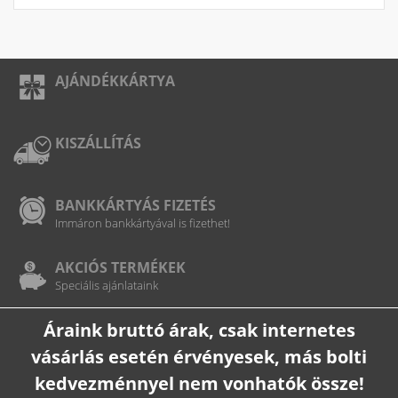
AJÁNDÉKKÁRTYA
KISZÁLLÍTÁS
BANKKÁRTYÁS FIZETÉS
Immáron bankkártyával is fizethet!
AKCIÓS TERMÉKEK
Speciális ajánlataink
Áraink bruttó árak, csak internetes
vásárlás esetén érvényesek, más bolti
kedvezménnyel nem vonhatók össze!