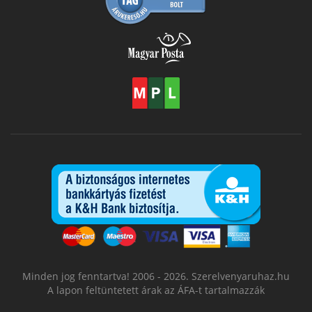
Minden jog fenntartva! 2006 - 2026. Szerelvenyaruhaz.hu
A lapon feltüntetett árak az ÁFA-t tartalmazzák