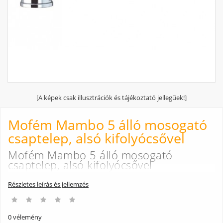
[A képek csak illusztrációk és tájékoztató jellegűek!]
Mofém Mambo 5 álló mosogató
csaptelep, alsó kifolyócsővel
Mofém Mambo 5 álló mosogató
csaptelep, alsó kifolyócsővel
Részletes leírás és jellemzés
0 vélemény