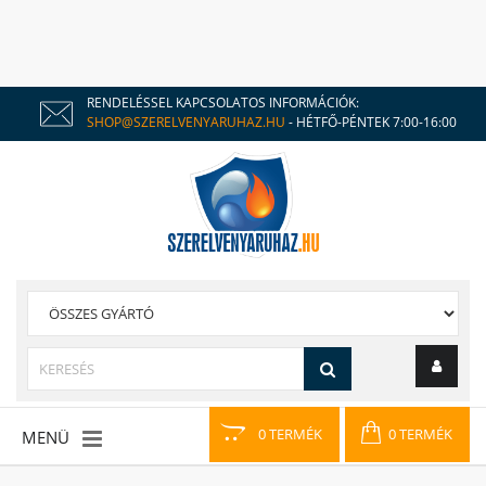
RENDELÉSSEL KAPCSOLATOS INFORMÁCIÓK:
SHOP@SZERELVENYARUHAZ.HU
- HÉTFŐ-PÉNTEK 7:00-16:00
0 TERMÉK
0 TERMÉK
MENÜ