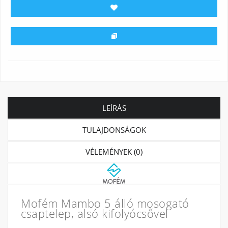
LEÍRÁS
TULAJDONSÁGOK
VÉLEMÉNYEK (0)
Mofém Mambo 5 álló mosogató
csaptelep, alsó kifolyócsővel