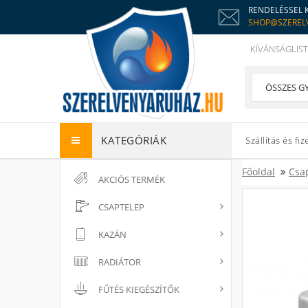
RENDELÉSSEL 
SHOP@SZEREL
KÍVÁNSÁGLIST
KATEGÓRIÁK
Szállítás és fiz
Főoldal
Csa
AKCIÓS TERMÉK
CSAPTELEP
KAZÁN
RADIÁTOR
FŰTÉS KIEGÉSZÍTŐK