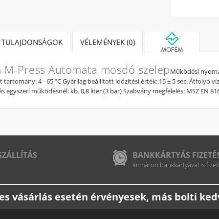
TULAJDONSÁGOK
VÉLEMÉNYEK (0)
 M-Press Automata mosdó szelep
Működési nyomás 
tartomány: 4 - 65 ºC Gyárilag beállított időzítési érték: 15 ± 5 sec. Átfolyó 
ás egyszeri működésnél: kb. 0,8 liter (3 bar) Szabvány megfelelés: MSZ EN 81
SZÁLLÍTÁS
BANKKÁRTYÁS FIZETÉ
Immáron bankkártyával is fizet
etes vásárlás esetén érvényesek, más bolti k