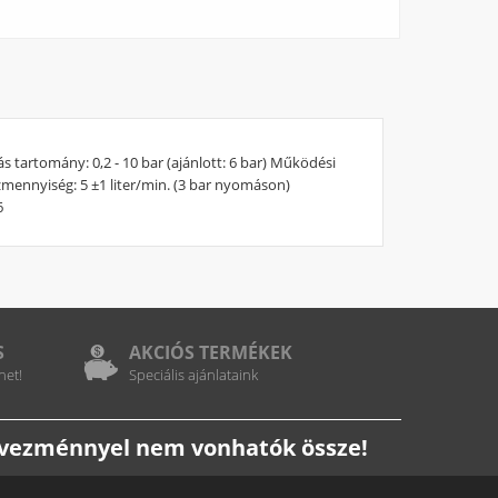
tartomány: 0,2 - 10 bar (ajánlott: 6 bar) Működési
vízmennyiség: 5 ±1 liter/min. (3 bar nyomáson)
6
S
AKCIÓS TERMÉKEK
het!
Speciális ajánlataink
edvezménnyel nem vonhatók össze!