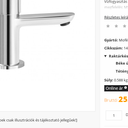
Vízfogyasztás 
megfelelés: M
Részletes leír
Gyártó:
Mof
Cikkszám:
14
Raktárkés
Béke 
Tétény
Súly:
0.588 kg
25
D
pek csak illusztrációk és tájékoztató jellegűek!]