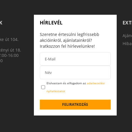
K
HÍRLEVÉL
EX
Szeretne értesülni legfrissebb
Aján
e út 104.
akcióinkról, ajánlatainkról?
Hiba
Iratkozzon fel hírlevelünkre!
ényi út 18.
7:00-16:00
00
Elolvastam és elfogadom az
adatkezelési
nyilatkozatot
FELIRATKOZÁS