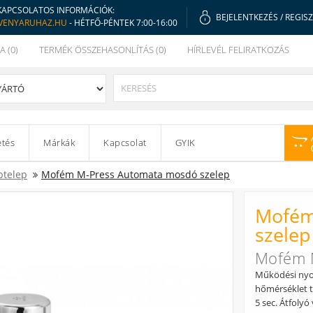
KAPCSOLATOS INFORMÁCIÓK:
BEJELENTKEZÉS
/
REGIS
VENYARUHAZ.HU
- HÉTFŐ-PÉNTEK 7:00-16:00
A (0)
TERMÉK ÖSSZEHASONLÍTÁS (0)
HÍRLEVÉL FELIRATKOZÁS
etés
Márkák
Kapcsolat
GYIK
ptelep
Mofém M-Press Automata mosdó szelep
Mofém
szelep
Mofém 
Működési nyom
hőmérséklet ta
5 sec. Átfolyó