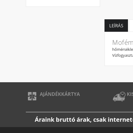
LEÍRÁS
Mofém
hőmérséklet 
Vízfogyaszt
AJÁNDÉKKÁRTYA
KI
Áraink bruttó árak, csak intern