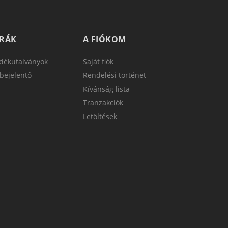
TRÁK
A FIÓKOM
dékutalványok
Saját fiók
bejelentő
Rendelési történet
Kívánság lista
Tranzakciók
Letöltések