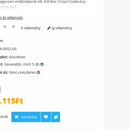
egyszeri működésnél: kb. 0,8 liter (3 bar) Szabvány
SZ EN 816
ás és jellemzés
0 vélemény
új vélemény
ém
6-0052-00
zlet:
Készleten
út:
Kevesebb, mint 5 db
i út:
Nincs készleten
.115Ft
arab
Kosárba