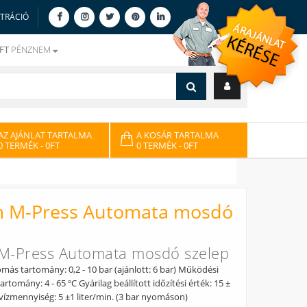
ZTRÁCIÓ
FT
PÉNZNEM
AZ AJÁNLAT TARTALMA
A KOSÁR TARTALMA
0 TERMÉK
- 0FT
0 TERMÉK
- 0FT
 M-Press Automata mosdó
M-Press Automata mosdó szelep
ás tartomány: 0,2 - 10 bar (ajánlott: 6 bar) Működési
rtomány: 4 - 65 ºC Gyárilag beállított időzítési érték: 15 ±
 vízmennyiség: 5 ±1 liter/min. (3 bar nyomáson)