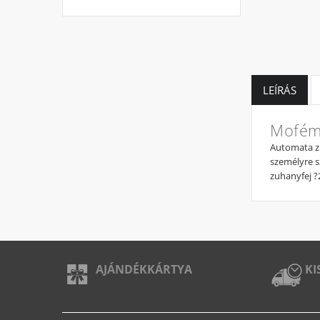
LEÍRÁS
Mofém 
Automata zu
személyre 
zuhanyfej 
AJÁNDÉKKÁRTYA
KI