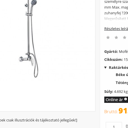
személyre sza
mm Max. maga
zuhanyfej ?20
Megerősített
Részletes leír
Gyártó:
Mof
Cikkszám:
15
Raktárkés
Béke 
Tétény
Súly:
4.692 kg
91
pek csak illusztrációk és tájékoztató jellegűek!]
D