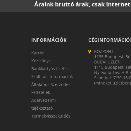
Áraink bruttó árak, csak intern
INFORMÁCIÓK
CÉGINFORMÁCIÓ
KÖZPONT:
Karrier
1135 Budapest, Bék
Kézikönyv
BUDAI ÜZLET:
1115 Budapest, Tét
Bankkártyás fizetés
Nyitva tartás: H-P 
Szállítási információk
Szombat: 7:30-13:
(mindkét üzletben)
Általános Szerződési
Feltételek
Adatvédelmi
tájékoztató
Termékvisszaküldés