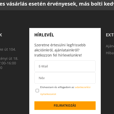
etes vásárlás esetén érvényesek, más bolti k
K
HÍRLEVÉL
EX
Szeretne értesülni legfrissebb
Aján
e út 104.
akcióinkról, ajánlatainkról?
Hiba
Iratkozzon fel hírlevelünkre!
ényi út 18.
7:00-16:00
00
Elolvastam és elfogadom az
adatkezelési
nyilatkozatot
FELIRATKOZÁS