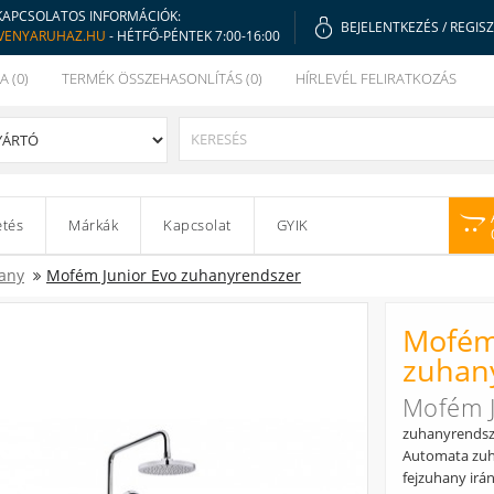
KAPCSOLATOS INFORMÁCIÓK:
BEJELENTKEZÉS
/
REGIS
VENYARUHAZ.HU
- HÉTFŐ-PÉNTEK 7:00-16:00
A (0)
TERMÉK ÖSSZEHASONLÍTÁS (0)
HÍRLEVÉL FELIRATKOZÁS
etés
Márkák
Kapcsolat
GYIK
any
Mofém Junior Evo zuhanyrendszer
Mofém
zuhan
Mofém J
zuhanyrendsze
Automata zuha
fejzuhany irán