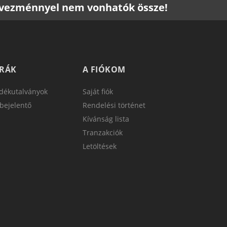
edvezménnyel nem vonhatók össze!
TRÁK
A FIÓKOM
dékutalványok
Saját fiók
bejelentő
Rendelési történet
Kívánság lista
Tranzakciók
Letöltések