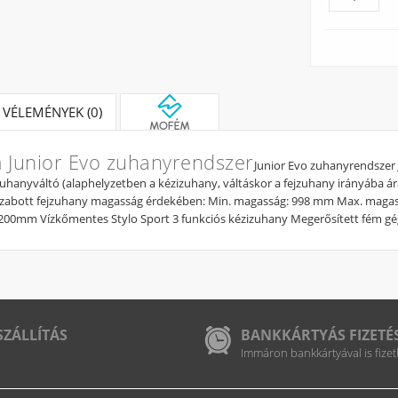
VÉLEMÉNYEK (0)
Junior Evo zuhanyrendszer
Junior Evo zuhanyrendszer J
hanyváltó (alaphelyzetben a kézizuhany, váltáskor a fejzuhany irányába áraml
szabott fejzuhany magasság érdekében: Min. magasság: 998 mm Max. magas
?200mm Vízkőmentes Stylo Sport 3 funkciós kézizuhany Megerősített fém 
SZÁLLÍTÁS
BANKKÁRTYÁS FIZETÉ
Immáron bankkártyával is fizet