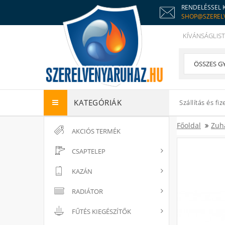
RENDELÉSSEL 
SHOP@SZEREL
KÍVÁNSÁGLIST
KATEGÓRIÁK
Szállítás és fiz
Főoldal
Zuh
AKCIÓS TERMÉK
CSAPTELEP
KAZÁN
RADIÁTOR
FŰTÉS KIEGÉSZÍTŐK