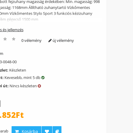
bott fejzuhany magasság érdekében: Min. magasság: 998
sság: 1168mm Állítható zuhanytartó Vízkőmentes
0mm Vízkőmentes Stylo Sport 3 funkciós kézizuhany
 fém gégecső 1500 mm
ás és jellemzés
0 vélemény
új vélemény
ém
3-0048-00
zlet:
Készleten
út:
Kevesebb, mint 5 db
i út:
Nincs készleten
.852Ft
arab
Kosárba