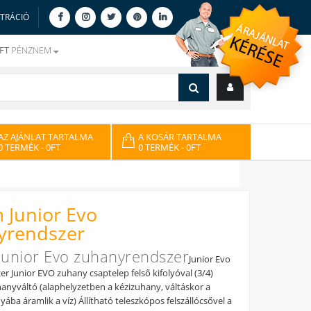
ZTRÁCIÓ
FT
PÉNZNEM
AZ AJÁNLAT TARTALMA
A KOSÁR TARTALMA
0 TERMÉK
- 0FT
0 TERMÉK
- 0FT
 Junior Evo
yrendszer
unior Evo zuhanyrendszer
Junior Evo
r Junior EVO zuhany csaptelep felső kifolyóval (3/4)
nyváltó (alaphelyzetben a kézizuhany, váltáskor a
yába áramlik a víz) Állítható teleszkópos felszállócsővel a