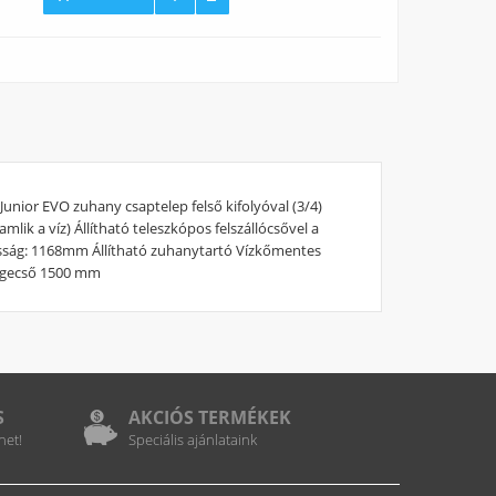
unior EVO zuhany csaptelep felső kifolyóval (3/4)
ik a víz) Állítható teleszkópos felszállócsővel a
ság: 1168mm Állítható zuhanytartó Vízkőmentes
gégecső 1500 mm
S
AKCIÓS TERMÉKEK
het!
Speciális ajánlataink