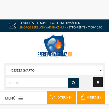
RENDELÉSSEL KAPCSOLATOS INFORMÁCIÓK:
SHOP@SZERELVENYARUHAZ.HU
- HÉTFŐ-PÉNTEK 7:00-16:00
0 TERMÉK
0 TERMÉK
MENÜ