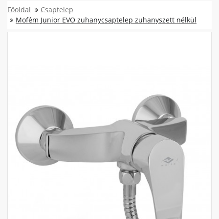
Főoldal
Csaptelep
Mofém Junior EVO zuhanycsaptelep zuhanyszett nélkül