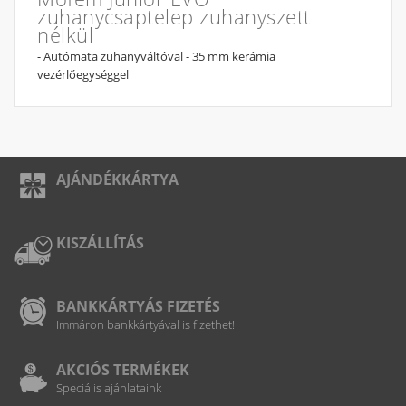
zuhanycsaptelep zuhanyszett
nélkül
- Autómata zuhanyváltóval - 35 mm kerámia
vezérlőegységgel
AJÁNDÉKKÁRTYA
KISZÁLLÍTÁS
BANKKÁRTYÁS FIZETÉS
Immáron bankkártyával is fizethet!
AKCIÓS TERMÉKEK
Speciális ajánlataink