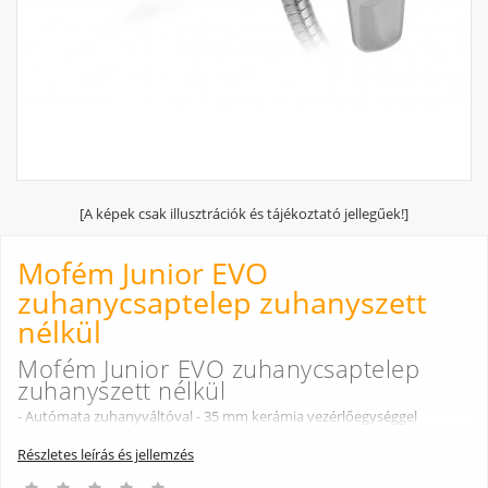
[A képek csak illusztrációk és tájékoztató jellegűek!]
Mofém Junior EVO
zuhanycsaptelep zuhanyszett
nélkül
Mofém Junior EVO zuhanycsaptelep
zuhanyszett nélkül
- Autómata zuhanyváltóval - 35 mm kerámia vezérlőegységgel
Részletes leírás és jellemzés