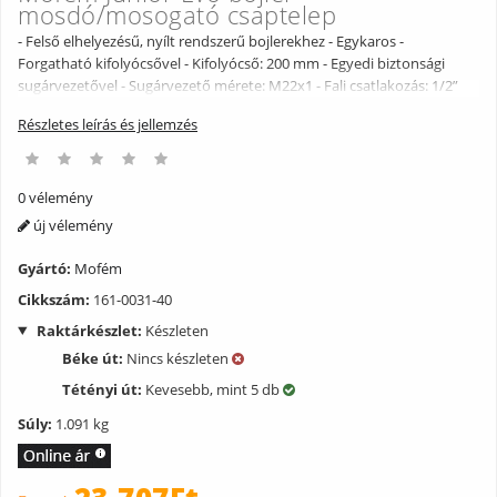
mosdó/mosogató csaptelep
- Felső elhelyezésű, nyílt rendszerű bojlerekhez - Egykaros -
Forgatható kifolyócsővel - Kifolyócső: 200 mm - Egyedi biztonsági
sugárvezetővel - Sugárvezető mérete: M22x1 - Fali csatlakozás: 1/2”
Részletes leírás és jellemzés
0 vélemény
új vélemény
Gyártó:
Mofém
Cikkszám:
161-0031-40
Raktárkészlet:
Készleten
Béke út:
Nincs készleten
Tétényi út:
Kevesebb, mint 5 db
Súly:
1.091 kg