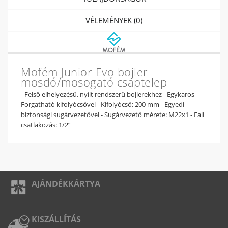
VÉLEMÉNYEK (0)
Mofém Junior Evo bojler
mosdó/mosogató csaptelep
- Felső elhelyezésű, nyílt rendszerű bojlerekhez - Egykaros -
Forgatható kifolyócsővel - Kifolyócső: 200 mm - Egyedi
biztonsági sugárvezetővel - Sugárvezető mérete: M22x1 - Fali
csatlakozás: 1/2”
AJÁNDÉKKÁRTYA
KISZÁLLÍTÁS