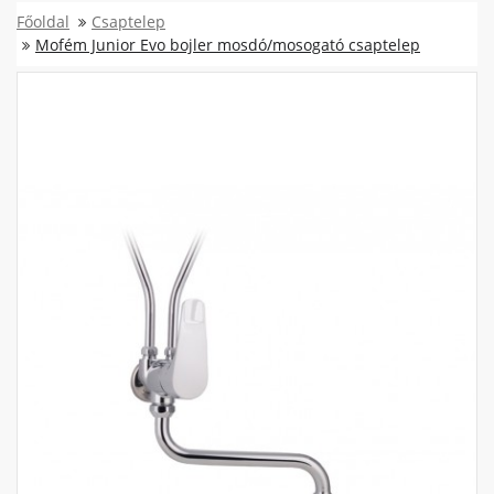
Főoldal
Csaptelep
Mofém Junior Evo bojler mosdó/mosogató csaptelep