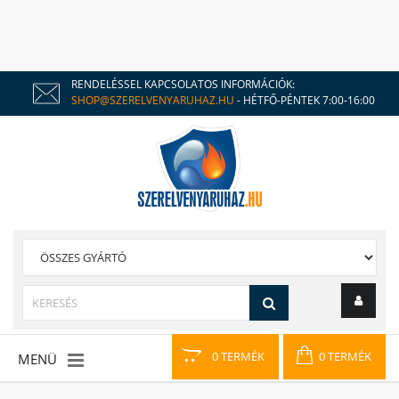
RENDELÉSSEL KAPCSOLATOS INFORMÁCIÓK:
SHOP@SZERELVENYARUHAZ.HU
- HÉTFŐ-PÉNTEK 7:00-16:00
0 TERMÉK
0 TERMÉK
MENÜ