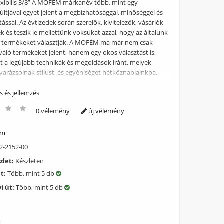
exibilis 3/8” A MOFÉM márkanév több, mint egy
ltjával egyet jelent a megbízhatósággal, minőséggel és
tással. Az évtizedek során szerelők, kivitelezők, vásárlók
ék és teszik le mellettünk voksukat azzal, hogy az általunk
i termékeket választják. A MOFÉM ma már nem csak
váló termékeket jelent, hanem egy okos választást is,
 a legújabb technikák és megoldások iránt, melyek
varázsolnak stílust, és egyéniséget hétköznapjainkba.
aptelepekről, radiátor szelepekről vagy akár
ekről. A termékről bővebben: ? Perlátor mérete: M22x1
ás és jellemzés
agyományos felsőrésszel ? Felső kifolyócsővel ?
0 vélemény
új vélemény
xibilis 3/8? A csaptelep HONEYCOMB perlátorral van
ek speciális felülete meggátolja a vízkő lerakódását. A
ábbi eleme a termékeinkre nyújtott 5 éves, az
ém
ásra pedig 10 éves garancia, melyeket profi országos
2-2152-00
erviz hálózatunk támogat.
zlet:
Készleten
út:
Több, mint 5 db
i út:
Több, mint 5 db