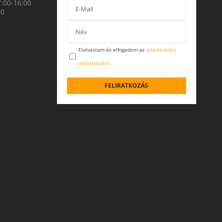
7:00-16:00
00
Elolvastam és elfogadom az
adatkezelési
nyilatkozatot
FELIRATKOZÁS