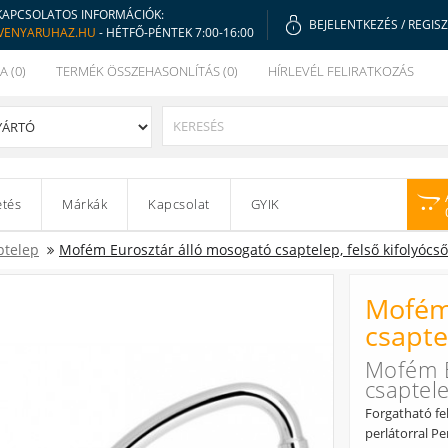
KAPCSOLATOS INFORMÁCIÓK:
BEJELENTKEZÉS
/
REGIS
VENYARUHAZ.HU
- HÉTFŐ-PÉNTEK 7:00-16:00
A (0)
TERMÉK ÖSSZEHASONLÍTÁS (0)
HÍRLEVÉL FELIRATKOZÁS
etés
Márkák
Kapcsolat
GYIK
ptelep
Mofém Eurosztár álló mosogató csaptelep, felső kifolyócső
Mofém 
csapte
Mofém E
csaptele
Forgatható fe
perlátorral P