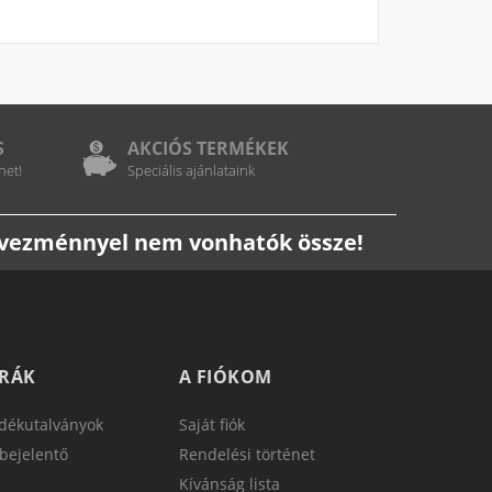
S
AKCIÓS TERMÉKEK
het!
Speciális ajánlataink
edvezménnyel nem vonhatók össze!
TRÁK
A FIÓKOM
dékutalványok
Saját fiók
bejelentő
Rendelési történet
Kívánság lista