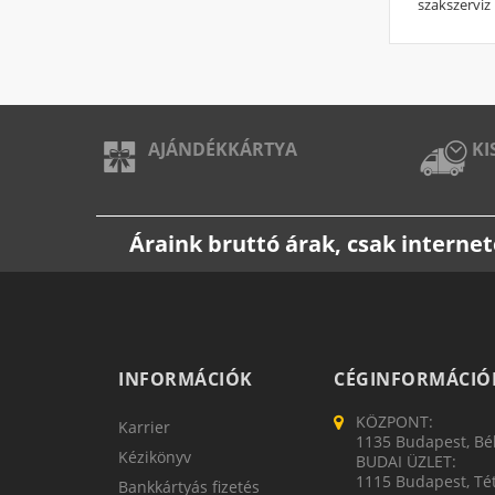
szakszerviz
AJÁNDÉKKÁRTYA
KI
Áraink bruttó árak, csak intern
INFORMÁCIÓK
CÉGINFORMÁCIÓ
KÖZPONT:
Karrier
1135 Budapest, Bék
Kézikönyv
BUDAI ÜZLET:
1115 Budapest, Tét
Bankkártyás fizetés