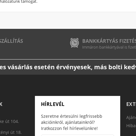
 hálózatunk támogat.
SZÁLLÍTÁS
BANKKÁRTYÁS FIZETÉ
Immáron bankkártyával is fizet
etes vásárlás esetén érvényesek, más bolti k
K
HÍRLEVÉL
EX
Szeretne értesülni legfrissebb
Aján
e út 104.
akcióinkról, ajánlatainkról?
Hiba
Iratkozzon fel hírlevelünkre!
ényi út 18.