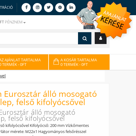
ZTRÁCIÓ
FT
PÉNZNEM
AZ AJÁNLAT TARTALMA
A KOSÁR TARTALMA
0 TERMÉK
- 0FT
0 TERMÉK
- 0FT
vel
Eurosztár álló mosogató
lep, felső kifolyócsővel
urosztár álló mosogató
p, felső kifolyócsővel
lső kifolyócsővel Kifolyócső: 200 mm Vízkőmentes
erlátor mérete: M22x1 Hagyományos felsőrésszel