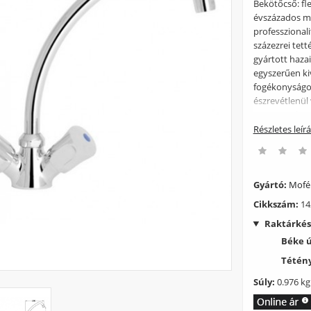
Bekötőcső: fl
évszázados mú
professzionali
százezrei tett
gyártott haza
egyszerűen ki
fogékonyságot
észrevétlenül 
Legyen szó cs
gázszerelvény
Részletes leír
HONEYCOMB ? H
Bekötőcső fle
ellátva, melyn
biztonság tov
Gyártó:
Mof
alkatrészellát
Cikkszám:
14
MOFÉM szaksz
Raktárkés
Béke 
Tétény
Súly:
0.976 kg