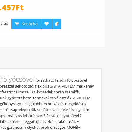
.457Ft
arab
Kosárba
ifolyócsővel
Forgatható felső kifolyócsővel
őrésszel Bekötőcső: flexibilis 3/8” A MOFÉM márkanév
esszionalitással. Az évtizedek során szerelők,
ltalunk gyártott hazai termékeket választják. A MOFÉM
fogékonyságot a legújabb technikák és megoldások
n szó csaptelepekről, radiátor szelepekről vagy akár
yományos felsőrésszel ? Felső kifolyócsővel ?
lis felülete meggátolja a vízkő lerakódását. A
0 éves garancia, melyeket profi országos MOFÉM