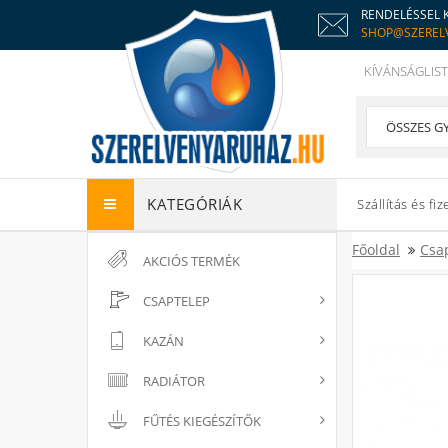
RENDELÉSSEL 
SHOP@SZEREL
KÍVÁNSÁGLIST
KATEGÓRIÁK
Szállítás és fiz
Főoldal
Csa
AKCIÓS TERMÉK
CSAPTELEP
KAZÁN
RADIÁTOR
FŰTÉS KIEGÉSZÍTŐK