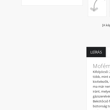
[A ké
LEÍRÁS
Mofém 
Kifolyócső:
több, mint 
kivitelezők
ma már nem 
iránt, mely
gázszerelvé
Bekötőcső f
biztonság t