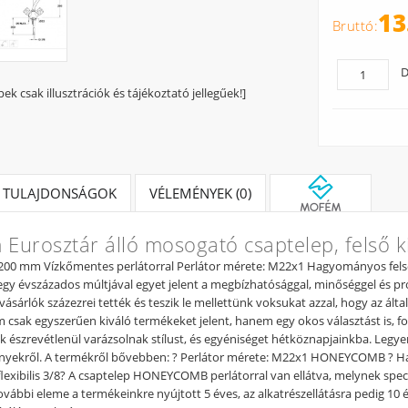
13
D
pek csak illusztrációk és tájékoztató jellegűek!]
TULAJDONSÁGOK
VÉLEMÉNYEK (0)
Eurosztár álló mosogató csaptelep, felső k
 200 mm Vízkőmentes perlátorral Perlátor mérete: M22x1 Hagyományos fels
egy évszázados múltjával egyet jelent a megbízhatósággal, minőséggel és prof
, vásárlók százezrei tették és teszik le mellettünk voksukat azzal, hogy az á
csak egyszerűen kiváló termékeket jelent, hanem egy okos választást is, 
ek észrevétlenül varázsolnak stílust, és egyéniséget hétköznapjainkba. Legye
nyekről. A termékről bővebben: ? Perlátor mérete: M22x1 HONEYCOMB ? Hag
lexibilis 3/8? A csaptelep HONEYCOMB perlátorral van ellátva, melynek speciá
ovábbi eleme a termékeinkre nyújtott 5 éves, az alkatrészellátásra pedig 1