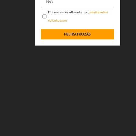
Elolvastam és elfogadom az
adatkezelési
nyilatkozatot
FELIRATKOZÁS