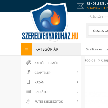
RENDELÉSSEL 
SHOP@SZEREL
KÍVÁNSÁGLIST
KATEGÓRIÁK
Szállítás és fiz
Főoldal
Csa
AKCIÓS TERMÉK
CSAPTELEP
KAZÁN
RADIÁTOR
FŰTÉS KIEGÉSZÍTŐK