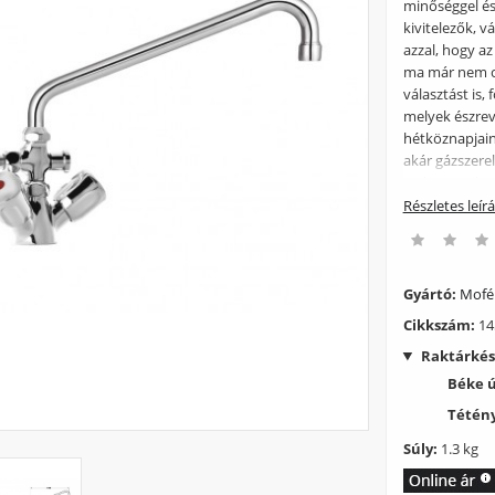
minőséggel és 
kivitelezők, v
azzal, hogy a
ma már nem cs
választást is,
melyek észrevé
hétköznapjain
akár gázszere
nyújtott 5 éve
profi országo
Részletes leír
Gyártó:
Mof
Cikkszám:
14
Raktárkés
Béke 
Tétény
Súly:
1.3 kg