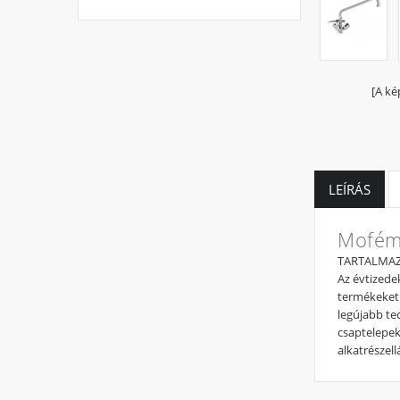
[A ké
LEÍRÁS
Mofém 
TARTALMAZ! 
Az évtizedek
termékeket 
legújabb te
csaptelepek
alkatrészel