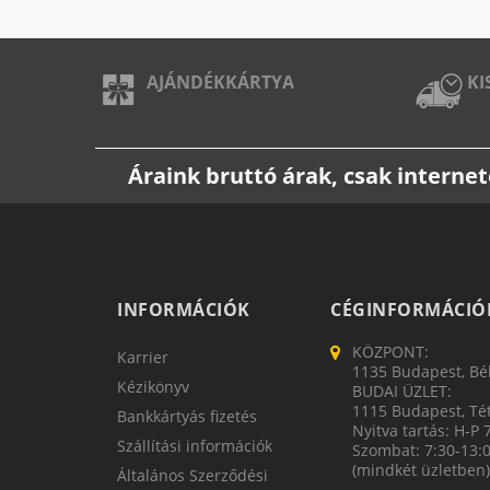
AJÁNDÉKKÁRTYA
KI
Áraink bruttó árak, csak intern
INFORMÁCIÓK
CÉGINFORMÁCIÓ
KÖZPONT:
Karrier
1135 Budapest, Bék
Kézikönyv
BUDAI ÜZLET:
1115 Budapest, Tét
Bankkártyás fizetés
Nyitva tartás: H-P 
Szállítási információk
Szombat: 7:30-13:
(mindkét üzletben)
Általános Szerződési