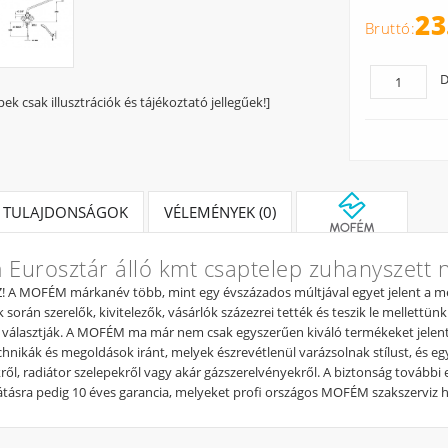
23
D
pek csak illusztrációk és tájékoztató jellegűek!]
TULAJDONSÁGOK
VÉLEMÉNYEK (0)
Eurosztár álló kmt csaptelep zuhanyszett n
A MOFÉM márkanév több, mint egy évszázados múltjával egyet jelent a meg
 során szerelők, kivitelezők, vásárlók százezrei tették és teszik le mellettün
választják. A MOFÉM ma már nem csak egyszerűen kiváló termékeket jelent,
chnikák és megoldások iránt, melyek észrevétlenül varázsolnak stílust, és 
ről, radiátor szelepekről vagy akár gázszerelvényekről. A biztonság további 
látásra pedig 10 éves garancia, melyeket profi országos MOFÉM szakszerviz