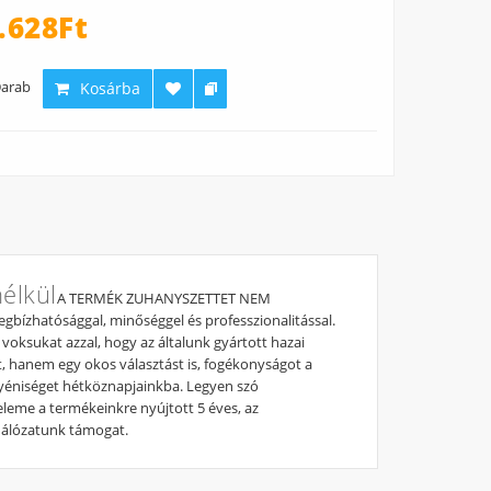
.628Ft
arab
Kosárba
élkül
A TERMÉK ZUHANYSZETTET NEM
bízhatósággal, minőséggel és professzionalitással.
k voksukat azzal, hogy az általunk gyártott hazai
 hanem egy okos választást is, fogékonyságot a
egyéniséget hétköznapjainkba. Legyen szó
eleme a termékeinkre nyújtott 5 éves, az
 hálózatunk támogat.