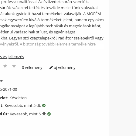
professzionalitással. Az évtizedek során szerelők,
ásárlók százezrei tették és teszik le mellettünk voksukat
z általunk gyártott hazai termékeket választják. A MOFÉM
ak egyszerűen kiváló termékeket jelent, hanem egy okos
 fogékonyságot a legújabb technikák és megoldások iránt,
tlenül varázsolnak stílust, és egyéniséget
kba. Legyen szó csaptelepekről, radiátor szelepekről vagy
lvényekről. A biztonság további eleme a termékeinkre
s, az alkatrészellátásra pedig 10 éves garancia, melyeket
s MOFÉM szakszerviz hálózatunk támogat.
ás és jellemzés
0 vélemény
új vélemény
ém
5-2071-00
zlet:
Készleten
út:
Kevesebb, mint 5 db
i út:
Kevesebb, mint 5 db