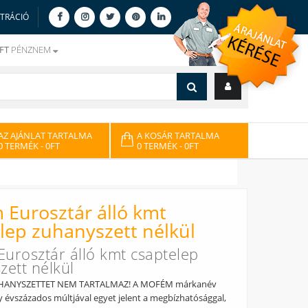
ZTRÁCIÓ
FT
PÉNZNEM
AZ AJÁNLAT TARTALMA
A KOSÁR TARTALMA
0 TERMÉK
- 0FT
0 TERMÉK
- 0FT
Eurosztár álló kmt
lep zuhanyszett nélkül
urosztár álló kmt csaptelep
zett nélkül
HANYSZETTET NEM TARTALMAZ! A MOFÉM márkanév
y évszázados múltjával egyet jelent a megbízhatósággal,