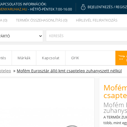
KAPCSOLATOS INFORMÁCIÓK:
BEJELENTKEZÉS
/
REGIS
VENYARUHAZ.HU
- HÉTFŐ-PÉNTEK 7:00-16:00
A (0)
TERMÉK ÖSSZEHASONLÍTÁS (0)
HÍRLEVÉL FELIRATKOZÁS
etés
Márkák
Kapcsolat
GYIK
ptelep
Mofém Eurosztár álló kmt csaptelep zuhanyszett nélkül
Mofém 
csapte
Mofém E
zuhanys
A TERMÉK ZU
több, mint eg