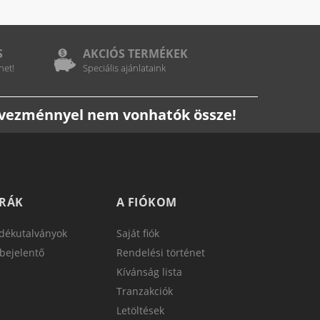
S
AKCIÓS TERMÉKEK
het!
Speciális ajánlataink
edvezménnyel nem vonhatók össze!
TRÁK
A FIÓKOM
dékutalványok
Saját fiók
bejelentő
Rendelési történet
Kívánság lista
Tranzakciók
Letöltések