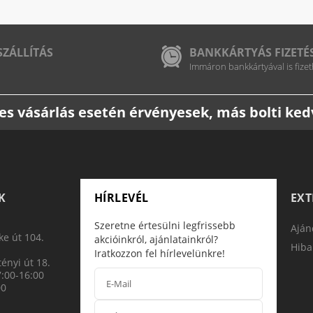
SZÁLLÍTÁS
BANKKÁRTYÁS FIZETÉ
Immáron bankkártyával is fizet
etes vásárlás esetén érvényesek, más bolti k
K
HÍRLEVÉL
EX
Szeretne értesülni legfrissebb
Aján
e út 104.
akcióinkról, ajánlatainkról?
Hiba
Iratkozzon fel hírlevelünkre!
ényi út 18.
7:00-16:00
00