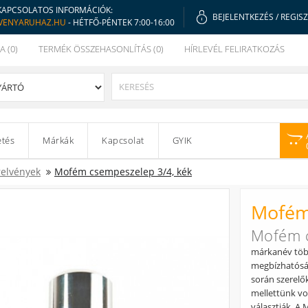
KAPCSOLATOS INFORMÁCIÓK:
BEJELENTKEZÉS
/
REGIS
VENYARUHAZ.HU
- HÉTFŐ-PÉNTEK 7:00-16:00
A (0)
TERMÉK ÖSSZEHASONLÍTÁS (0)
HÍRLEVÉL FELIRATKOZÁS
etés
Márkák
Kapcsolat
GYIK
relvények
Mofém csempeszelep 3/4, kék
Mofém
Mofém c
márkanév több
megbízhatóság
során szerelők,
mellettünk vo
választják. 