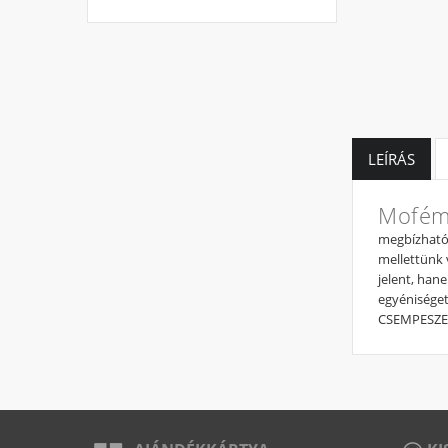
LEÍRÁS
Mofém 
megbízhatósá
mellettünk 
jelent, han
egyéniséget
CSEMPESZEL