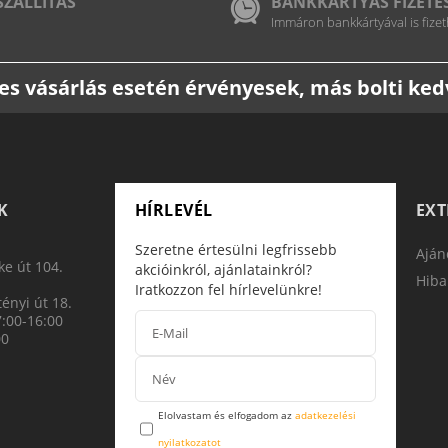
SZÁLLÍTÁS
BANKKÁRTYÁS FIZETÉ
Immáron bankkártyával is fizet
etes vásárlás esetén érvényesek, más bolti k
K
HÍRLEVÉL
EX
Szeretne értesülni legfrissebb
Aján
e út 104.
akcióinkról, ajánlatainkról?
Hiba
Iratkozzon fel hírlevelünkre!
ényi út 18.
7:00-16:00
00
Elolvastam és elfogadom az
adatkezelési
nyilatkozatot