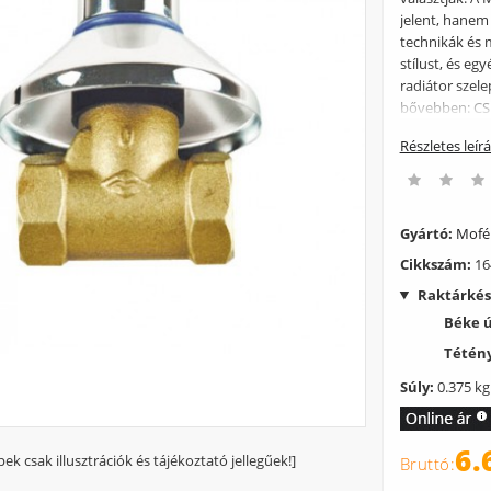
jelent, hanem
technikák és 
stílust, és eg
radiátor szel
bővebben: CS
Részletes leír
Gyártó:
Mof
Cikkszám:
16
Raktárkés
Béke 
Tétény
Súly:
0.375 kg
6.
pek csak illusztrációk és tájékoztató jellegűek!]