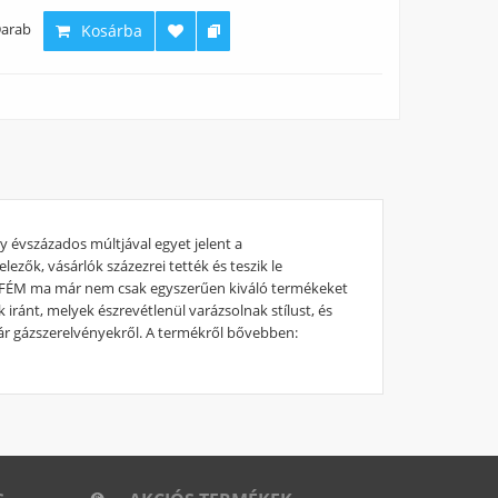
arab
Kosárba
évszázados múltjával egyet jelent a
lezők, vásárlók százezrei tették és teszik le
 MOFÉM ma már nem csak egyszerűen kiváló termékeket
iránt, melyek észrevétlenül varázsolnak stílust, és
ár gázszerelvényekről. A termékről bővebben: