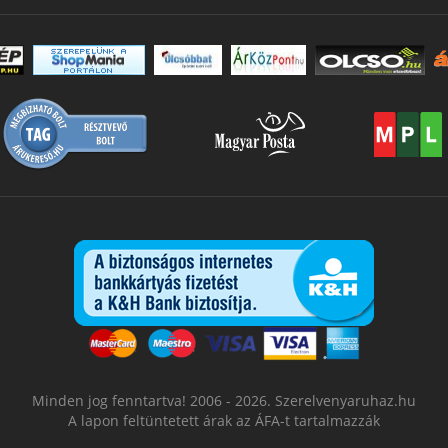
Minden jog fenntartva! 2006 - 2026. Szerelvenyaruhaz.hu
A lapon feltüntetett árak az ÁFA-t tartalmazzák