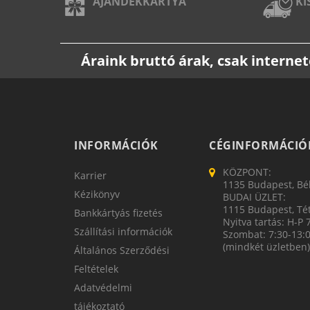
AJÁNDÉKKÁRTYA
KI
Áraink bruttó árak, csak intern
INFORMÁCIÓK
CÉGINFORMÁCIÓ
KÖZPONT:
Karrier
1135 Budapest, Bék
Kézikönyv
BUDAI ÜZLET:
1115 Budapest, Tét
Bankkártyás fizetés
Nyitva tartás: H-P 
Szállítási információk
Szombat: 7:30-13:
(mindkét üzletben)
Általános Szerződési
Feltételek
Adatvédelmi
tájékoztató