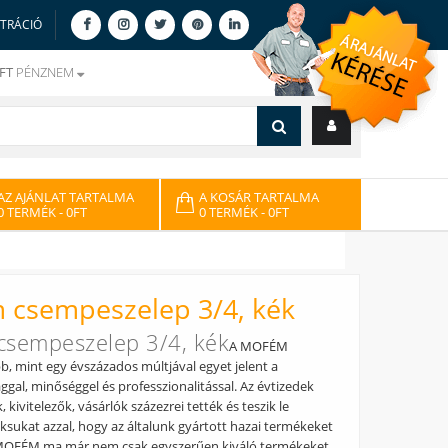
ZTRÁCIÓ
FT
PÉNZNEM
AZ AJÁNLAT TARTALMA
A KOSÁR TARTALMA
0 TERMÉK
- 0FT
0 TERMÉK
- 0FT
 csempeszelep 3/4, kék
sempeszelep 3/4, kék
A MOFÉM
, mint egy évszázados múltjával egyet jelent a
gal, minőséggel és professzionalitással. Az évtizedek
 kivitelezők, vásárlók százezrei tették és teszik le
ksukat azzal, hogy az általunk gyártott hazai termékeket
A MOFÉM ma már nem csak egyszerűen kiváló termékeket