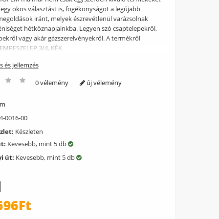
 egy okos választást is, fogékonyságot a legújabb
megoldások iránt, melyek észrevétlenül varázsolnak
yéniséget hétköznapjainkba. Legyen szó csaptelepekről,
epekről vagy akár gázszerelvényekről. A termékről
EMPESZELEP 3/4, KÉK
ás és jellemzés
0 vélemény
új vélemény
ém
4-0016-00
zlet:
Készleten
út:
Kevesebb, mint 5 db
i út:
Kevesebb, mint 5 db
696Ft