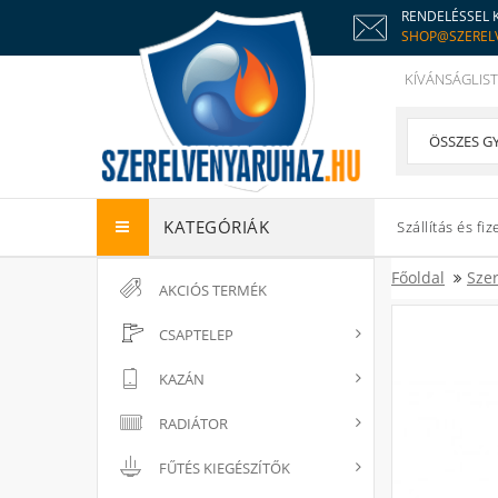
RENDELÉSSEL 
SHOP@SZEREL
KÍVÁNSÁGLIST
KATEGÓRIÁK
Szállítás és fiz
Főoldal
Sze
AKCIÓS TERMÉK
CSAPTELEP
KAZÁN
RADIÁTOR
FŰTÉS KIEGÉSZÍTŐK