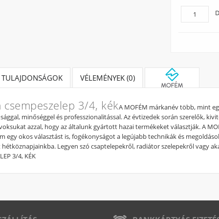
D
TULAJDONSÁGOK
VÉLEMÉNYEK (0)
csempeszelep 3/4, kék
A MOFÉM márkanév több, mint egy 
ggal, minőséggel és professzionalitással. Az évtizedek során szerelők, kivite
voksukat azzal, hogy az általunk gyártott hazai termékeket választják. A
em egy okos választást is, fogékonyságot a legújabb technikák és megoldások 
 hétköznapjainkba. Legyen szó csaptelepekről, radiátor szelepekről vagy ak
EP 3/4, KÉK