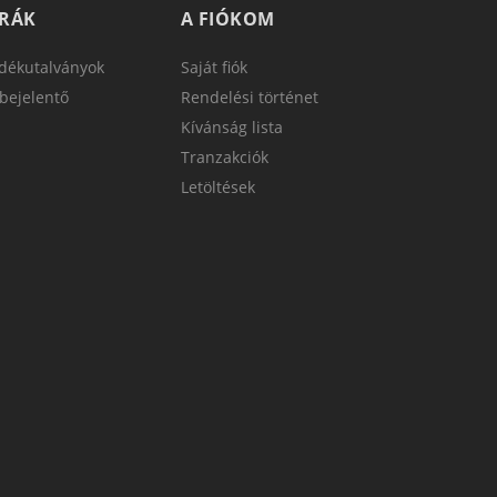
TRÁK
A FIÓKOM
dékutalványok
Saját fiók
bejelentő
Rendelési történet
Kívánság lista
Tranzakciók
Letöltések