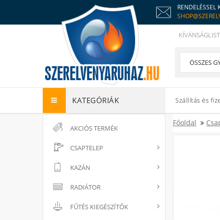
RENDELÉSSEL 
SHOP@SZEREL
KÍVÁNSÁGLIST
KATEGÓRIÁK
Szállítás és fiz
Főoldal
Csa
AKCIÓS TERMÉK
CSAPTELEP
KAZÁN
RADIÁTOR
FŰTÉS KIEGÉSZÍTŐK