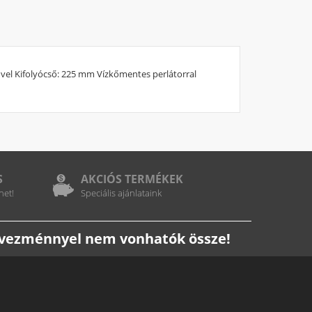
ővel Kifolyócső: 225 mm Vízkőmentes perlátorral
S
AKCIÓS TERMÉKEK
het!
Speciális ajánlataink
edvezménnyel nem vonhatók össze!