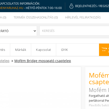
KAPCSOLATOS INFORMÁCIÓK:
BEJELENTKEZÉS
/
REGIS
VENYARUHAZ.HU
- HÉTFŐ-PÉNTEK 7:00-16:00
A (0)
TERMÉK ÖSSZEHASONLÍTÁS (0)
HÍRLEVÉL FELIRATKOZÁS
etés
Márkák
Kapcsolat
GYIK
ptelep
Mofém Bridge mosogató csaptelep
Mofém
csapte
Mofém B
Forgatható al
perlátorral P
Flexibilis bek