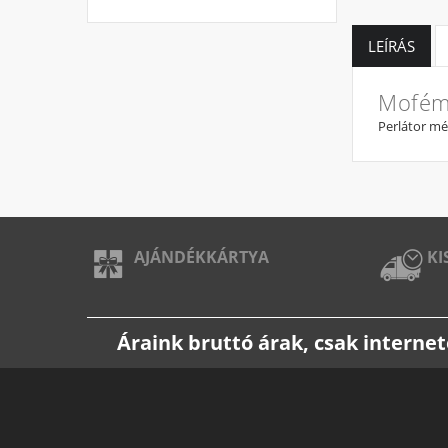
LEÍRÁS
Mofém 
Perlátor mé
AJÁNDÉKKÁRTYA
KI
Áraink bruttó árak, csak intern