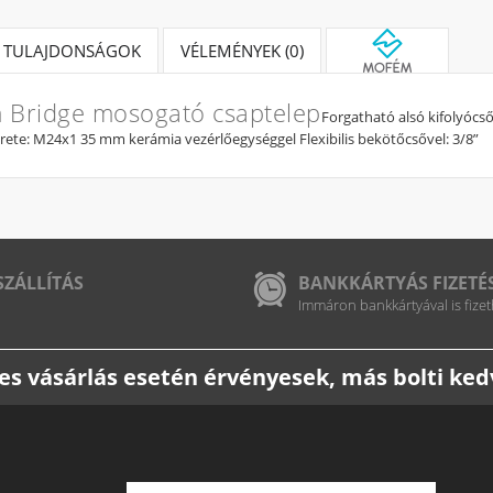
TULAJDONSÁGOK
VÉLEMÉNYEK (0)
Bridge mosogató csaptelep
Forgatható alsó kifolyócs
rete: M24x1 35 mm kerámia vezérlőegységgel Flexibilis bekötőcsővel: 3/8”
SZÁLLÍTÁS
BANKKÁRTYÁS FIZETÉ
Immáron bankkártyával is fizet
etes vásárlás esetén érvényesek, más bolti k