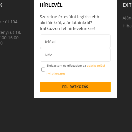
K
HÍRLEVÉL
EX
Szeretne értesülni legfrissebb
Aján
e út 104.
akcióinkról, ajánlatainkról?
Hiba
Iratkozzon fel hírlevelünkre!
ényi út 18.
7:00-16:00
00
Elolvastam és elfogadom az
adatkezelési
nyilatkozatot
FELIRATKOZÁS