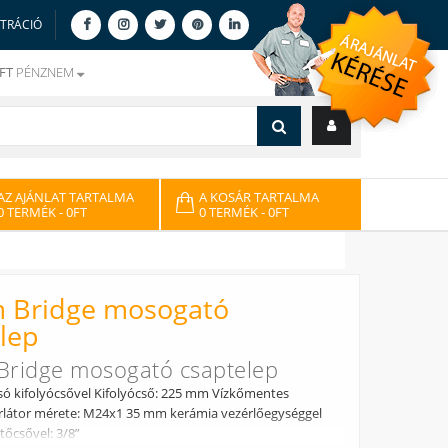
ZTRÁCIÓ
FT
PÉNZNEM
AZ AJÁNLAT TARTALMA
A KOSÁR TARTALMA
0 TERMÉK
- 0FT
0 TERMÉK
- 0FT
 Bridge mosogató
lep
ridge mosogató csaptelep
só kifolyócsővel Kifolyócső: 225 mm Vízkőmentes
erlátor mérete: M24x1 35 mm kerámia vezérlőegységgel
ötőcsővel: 3/8”