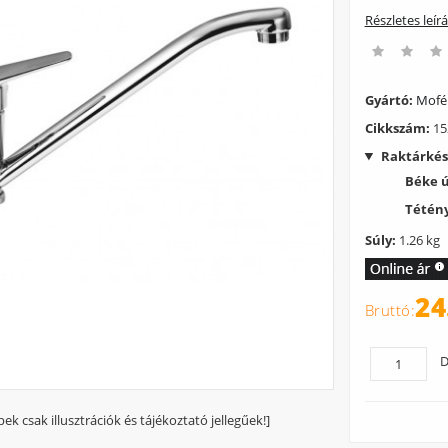
Részletes leír
Gyártó:
Mof
Cikkszám:
15
Raktárkés
Béke 
Tétény
Súly:
1.26 kg
24
D
pek csak illusztrációk és tájékoztató jellegűek!]