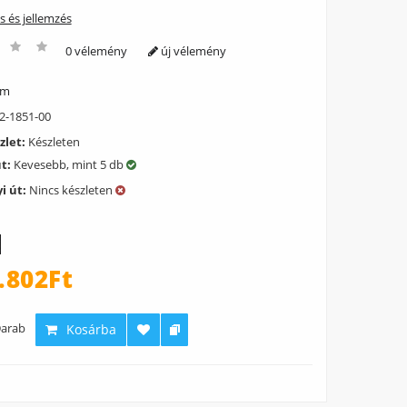
ás és jellemzés
0 vélemény
új vélemény
ém
2-1851-00
zlet:
Készleten
út:
Kevesebb, mint 5 db
i út:
Nincs készleten
.802Ft
arab
Kosárba