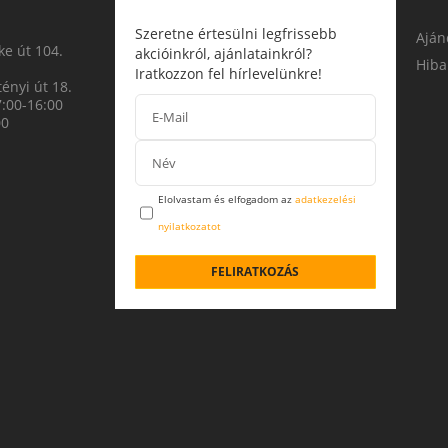
Szeretne értesülni legfrissebb
Aján
e út 104.
akcióinkról, ajánlatainkról?
Hiba
Iratkozzon fel hírlevelünkre!
ényi út 18.
7:00-16:00
00
Elolvastam és elfogadom az
adatkezelési
nyilatkozatot
FELIRATKOZÁS