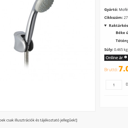
Gyártó:
Mof
Cikkszám:
27
Raktárkés
Béke 
Tétény
Súly:
0.465 kg
7.
D
pek csak illusztrációk és tájékoztató jellegűek!]