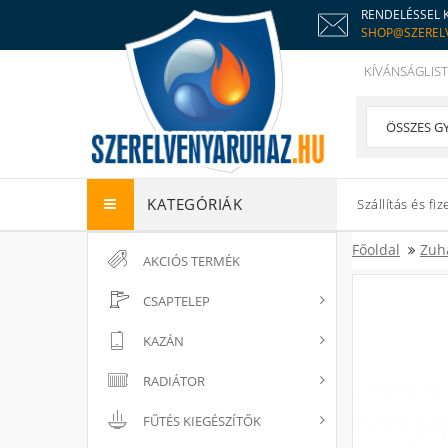
RENDELÉSSEL 
SHOP@SZEREL
KÍVÁNSÁGLIST
KATEGÓRIÁK
Szállítás és fiz
Főoldal
Zuh
AKCIÓS TERMÉK
CSAPTELEP
KAZÁN
RADIÁTOR
FŰTÉS KIEGÉSZÍTŐK