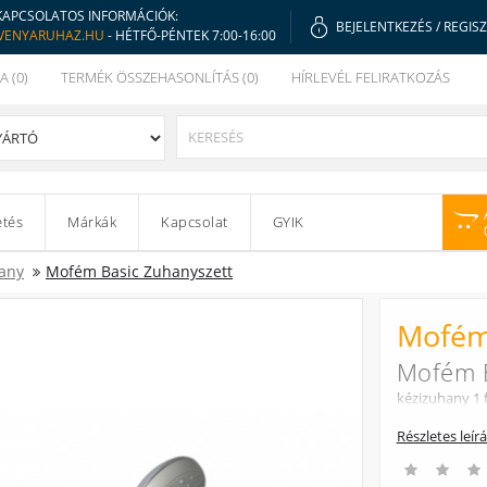
KAPCSOLATOS INFORMÁCIÓK:
BEJELENTKEZÉS
/
REGIS
VENYARUHAZ.HU
- HÉTFŐ-PÉNTEK 7:00-16:00
A (0)
TERMÉK ÖSSZEHASONLÍTÁS (0)
HÍRLEVÉL FELIRATKOZÁS
etés
Márkák
Kapcsolat
GYIK
any
Mofém Basic Zuhanyszett
Mofém
Mofém B
kézizuhany 1 
Részletes leír