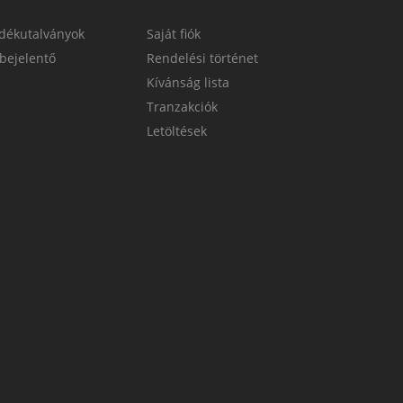
dékutalványok
Saját fiók
bejelentő
Rendelési történet
Kívánság lista
Tranzakciók
Letöltések