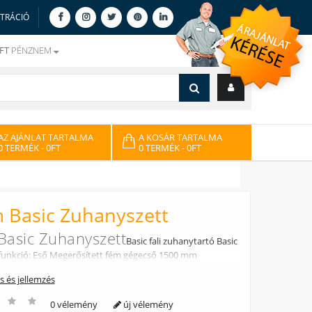
ZTRÁCIÓ
FT
PÉNZNEM
AZ AJÁNLAT TARTALMA
A KOSÁR TARTALMA
0 TERMÉK
- 0FT
0 TERMÉK
- 0FT
 Basic Zuhanyszett
asic Zuhanyszett
Basic fali zuhanytartó Basic
funkció: Eső Megerősített fém gégecső 1500 mm
ás és jellemzés
0 vélemény
új vélemény