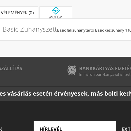
VÉLEMÉNYEK (0)
Basic Zuhanyszett
Basic fali zuhanytartó Basic kézizuhany 1
SZÁLLÍTÁS
BANKKÁRTYÁS FIZETÉ
Immáron bankkártyával is fizet
etes vásárlás esetén érvényesek, más bolti k
K
HÍRLEVÉL
EX