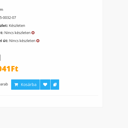
ém
5-0032-07
zlet:
Készleten
út:
Nincs készleten
i út:
Nincs készleten
041Ft
arab
Kosárba