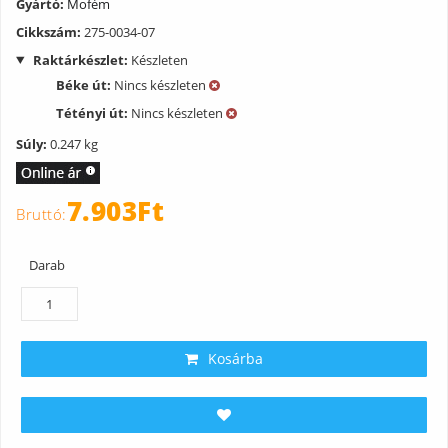
Gyártó:
Mofém
Cikkszám:
275-0034-07
Raktárkészlet:
Készleten
Béke út:
Nincs készleten
Tétényi út:
Nincs készleten
Súly:
0.247 kg
7.903Ft
Darab
Kosárba