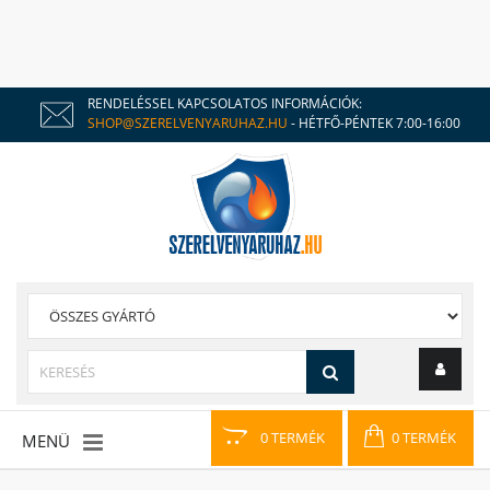
RENDELÉSSEL KAPCSOLATOS INFORMÁCIÓK:
SHOP@SZERELVENYARUHAZ.HU
- HÉTFŐ-PÉNTEK 7:00-16:00
0 TERMÉK
0 TERMÉK
MENÜ