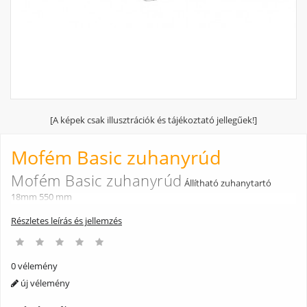
[A képek csak illusztrációk és tájékoztató jellegűek!]
Mofém Basic zuhanyrúd
Mofém Basic zuhanyrúd
Állítható zuhanytartó
18mm 550 mm
Részletes leírás és jellemzés
0 vélemény
új vélemény