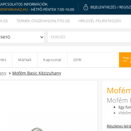
KAPCSOLATOS INFORMÁCIÓK:
BEJELENTKEZÉS
/
REGIS
VENYARUHAZ.HU
- HÉTFŐ-PÉNTEK 7:00-16:00
A (0)
TERMÉK ÖSSZEHASONLÍTÁS (0)
HÍRLEVÉL FELIRATKOZÁS
etés
Márkák
Kapcsolat
GYIK
any
Mofém Basic Kézizuhany
Mofém
Mofém B
Egy fun
Vízkőm
Részletes leír