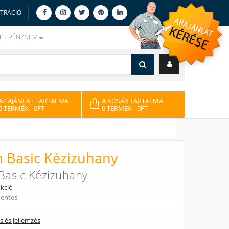
ZTRÁCIÓ
FT
PÉNZNEM
AZ AJÁNLAT TARTALMA
A KOSÁR TARTALMA
0 TERMÉK
- 0FT
0 TERMÉK
- 0FT
 Basic Kézizuhany
asic Kézizuhany
kció
entes
ás és jellemzés