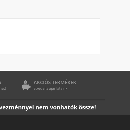
S
AKCIÓS TERMÉKEK
het!
Speciális ajánlataink
edvezménnyel nem vonhatók össze!