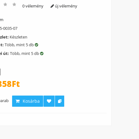
0 vélemény
új vélemény
ém
5-0035-07
zlet:
Készleten
út:
Több, mint 5 db
i út:
Több, mint 5 db
858Ft
arab
Kosárba