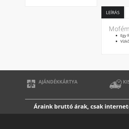
LEÍRÁS
Mofém 
Egy 
Vízk
AJÁNDÉKKÁRTYA
KI
Áraink bruttó árak, csak intern