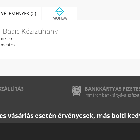
VÉLEMÉNYEK (0)
Basic Kézizuhany
funkció
őmentes
SZÁLLÍTÁS
BANKKÁRTYÁS FIZETÉ
Immáron bankkártyával is fizet
etes vásárlás esetén érvényesek, más bolti k