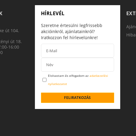
K
HÍRLEVÉL
EX
Szeretne értesülni legfrissebb
Aján
e út 104.
akcióinkról, ajánlatainkról?
Hiba
Iratkozzon fel hírlevelünkre!
ényi út 18.
7:00-16:00
00
Elolvastam és elfogadom az
adatkezelési
nyilatkozatot
FELIRATKOZÁS