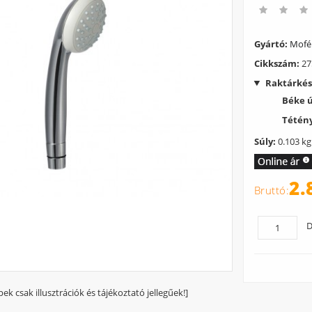
Gyártó:
Mof
Cikkszám:
27
Raktárkés
Béke 
Tétény
Súly:
0.103 kg
2.
D
pek csak illusztrációk és tájékoztató jellegűek!]