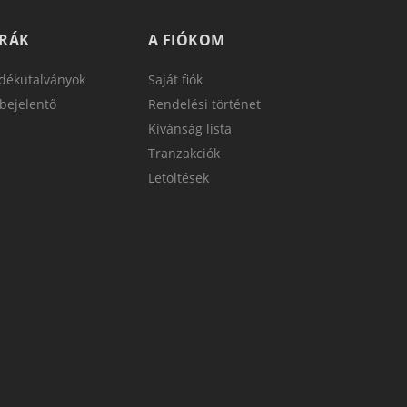
TRÁK
A FIÓKOM
dékutalványok
Saját fiók
bejelentő
Rendelési történet
Kívánság lista
Tranzakciók
Letöltések