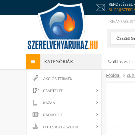
RENDELÉSSEL 
SHOP@SZEREL
KÍVÁNSÁGLIST
KATEGÓRIÁK
Szállítás és fiz
Főoldal
Zuh
AKCIÓS TERMÉK
CSAPTELEP
KAZÁN
RADIÁTOR
FŰTÉS KIEGÉSZÍTŐK