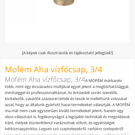
[A képek csak illusztrációk és tájékoztató jellegűek!]
Mofém Aha vízfőcsap, 3/4
Mofém Aha vízfőcsap, 3/4
A MOFÉM márkanév
több, mint egy évszázados múltjával egyet jelent a megbízhatósággal,
minőséggel és professzionalitással. Az évtizedek során szerelők,
kivitelezők, vásárlók százezrei tették és teszik le mellettünk voksukat
azzal, hogy az általunk gyártott hazai termékeket választják. A MOFÉM
ma már nem csak egyszerűen kiváló termékeket jelent, hanem egy
okos választást is, fogékonyságot a legújabb technikák és megoldások
iránt, melyek észrevétlenül varázsolnak stílust, és egyéniséget
hétköznapjainkba. Legyen szó csaptelepekről, radiátor szelepekről
vagy akár gázszerelvényekről. A termékről bővebben: - vízfőcsap 3/4 "