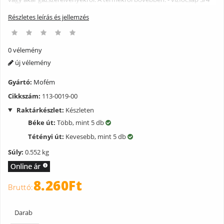
Részletes leírás és jellemzés
0 vélemény
új vélemény
Gyártó:
Mofém
Cikkszám:
113-0019-00
Raktárkészlet:
Készleten
Béke út:
Több, mint 5 db
Tétényi út:
Kevesebb, mint 5 db
Súly:
0.552 kg
8.260Ft
Darab