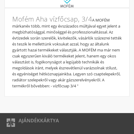
Mofém Aha vízfőcsap, 3/4
A MOFÉM
márkanév több, mint egy évszázados múltjával egyet jelent a
megbízhatósággal, minőséggel és professzionalitással. Az
évtizedek során szerelők, kivitelezők, vásárlók százezrei tették
és teszik le mellettünk voksukat azzal, hogy az általunk
gyártott hazai termékeket választják. A MOFÉM ma már nem
csak egyszerűen kiváló termékeket jelent, hanem egy okos
választást is, fogékonyságot a legújabb technikák és
megoldások iránt, melyek észrevétlenül varázsolnak stílust,
és egyéniséget hétköznapjainkba. Legyen szó csaptelepekről,
radiátor szelepekről vagy akár gázszerelvényekről. A
termékről bővebben: - vízfőcsap 3/4 "
AJÁNDÉKKÁRTYA