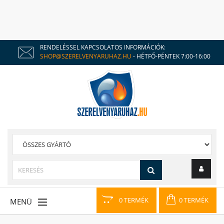
RENDELÉSSEL KAPCSOLATOS INFORMÁCIÓK:
SHOP@SZERELVENYARUHAZ.HU
- HÉTFŐ-PÉNTEK 7:00-16:00
0 TERMÉK
0 TERMÉK
MENÜ