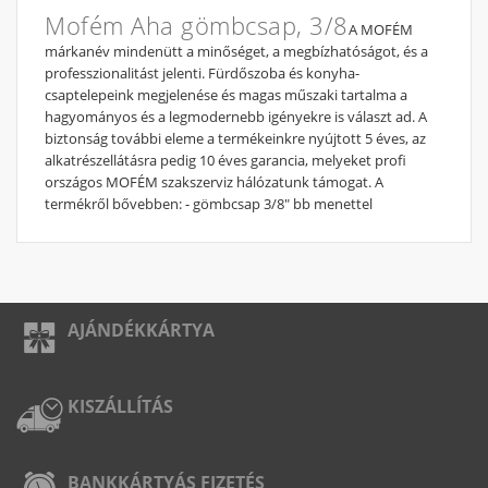
Mofém Aha gömbcsap, 3/8
A MOFÉM
márkanév mindenütt a minőséget, a megbízhatóságot, és a
professzionalitást jelenti. Fürdőszoba és konyha-
csaptelepeink megjelenése és magas műszaki tartalma a
hagyományos és a legmodernebb igényekre is választ ad. A
biztonság további eleme a termékeinkre nyújtott 5 éves, az
alkatrészellátásra pedig 10 éves garancia, melyeket profi
országos MOFÉM szakszerviz hálózatunk támogat. A
termékről bővebben: - gömbcsap 3/8" bb menettel
AJÁNDÉKKÁRTYA
KISZÁLLÍTÁS
BANKKÁRTYÁS FIZETÉS