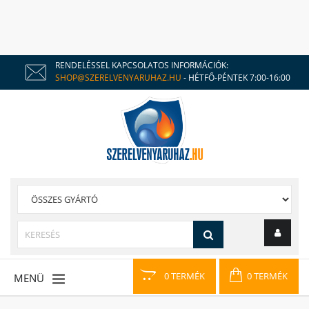
RENDELÉSSEL KAPCSOLATOS INFORMÁCIÓK:
SHOP@SZERELVENYARUHAZ.HU
- HÉTFŐ-PÉNTEK 7:00-16:00
0 TERMÉK
0 TERMÉK
MENÜ