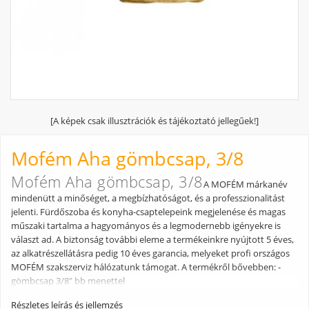
[A képek csak illusztrációk és tájékoztató jellegűek!]
Mofém Aha gömbcsap, 3/8
Mofém Aha gömbcsap, 3/8
A MOFÉM márkanév
mindenütt a minőséget, a megbízhatóságot, és a professzionalitást
jelenti. Fürdőszoba és konyha-csaptelepeink megjelenése és magas
műszaki tartalma a hagyományos és a legmodernebb igényekre is
választ ad. A biztonság további eleme a termékeinkre nyújtott 5 éves,
az alkatrészellátásra pedig 10 éves garancia, melyeket profi országos
MOFÉM szakszerviz hálózatunk támogat. A termékről bővebben: -
gömbcsap 3/8" bb menettel
Részletes leírás és jellemzés