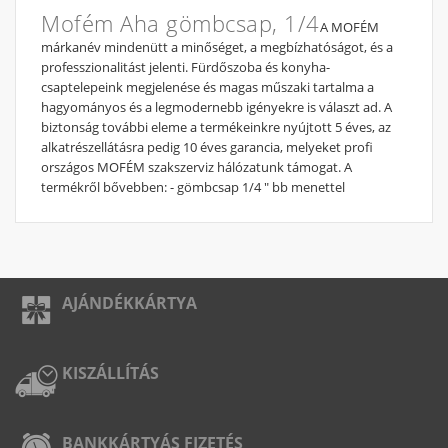
Mofém Aha gömbcsap, 1/4
A MOFÉM
márkanév mindenütt a minőséget, a megbízhatóságot, és a
professzionalitást jelenti. Fürdőszoba és konyha-
csaptelepeink megjelenése és magas műszaki tartalma a
hagyományos és a legmodernebb igényekre is választ ad. A
biztonság további eleme a termékeinkre nyújtott 5 éves, az
alkatrészellátásra pedig 10 éves garancia, melyeket profi
országos MOFÉM szakszerviz hálózatunk támogat. A
termékről bővebben: - gömbcsap 1/4 " bb menettel
AJÁNDÉKKÁRTYA
KISZÁLLÍTÁS
BANKKÁRTYÁS FIZETÉS