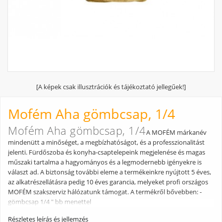
[A képek csak illusztrációk és tájékoztató jellegűek!]
Mofém Aha gömbcsap, 1/4
Mofém Aha gömbcsap, 1/4
A MOFÉM márkanév
mindenütt a minőséget, a megbízhatóságot, és a professzionalitást
jelenti. Fürdőszoba és konyha-csaptelepeink megjelenése és magas
műszaki tartalma a hagyományos és a legmodernebb igényekre is
választ ad. A biztonság további eleme a termékeinkre nyújtott 5 éves,
az alkatrészellátásra pedig 10 éves garancia, melyeket profi országos
MOFÉM szakszerviz hálózatunk támogat. A termékről bővebben: -
gömbcsap 1/4 " bb menettel
Részletes leírás és jellemzés