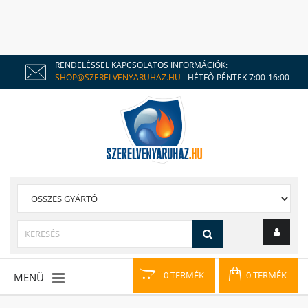
RENDELÉSSEL KAPCSOLATOS INFORMÁCIÓK:
SHOP@SZERELVENYARUHAZ.HU
- HÉTFŐ-PÉNTEK 7:00-16:00
0 TERMÉK
0 TERMÉK
MENÜ