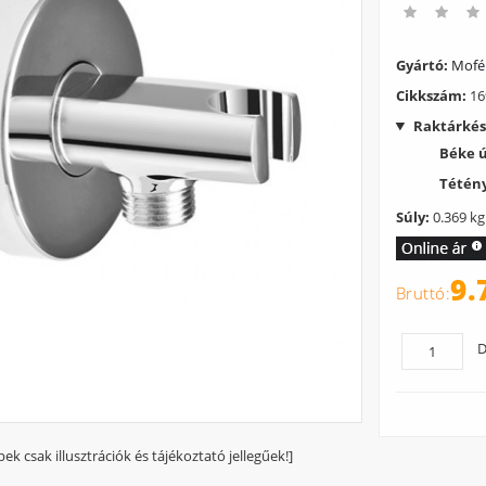
Gyártó:
Mof
Cikkszám:
16
Raktárkés
Béke 
Tétény
Súly:
0.369 kg
9.
D
pek csak illusztrációk és tájékoztató jellegűek!]