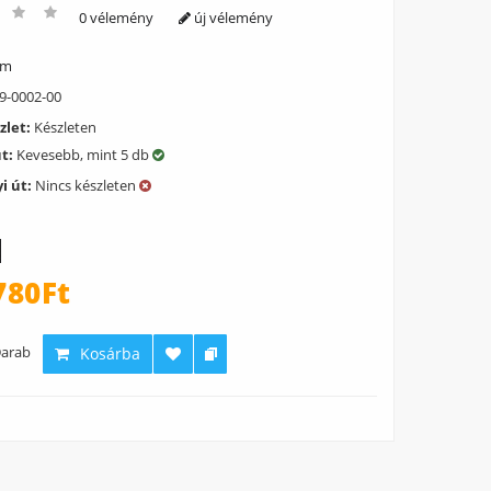
0 vélemény
új vélemény
ém
9-0002-00
zlet:
Készleten
út:
Kevesebb, mint 5 db
i út:
Nincs készleten
780Ft
arab
Kosárba