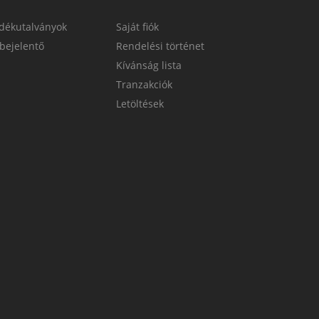
dékutalványok
Saját fiók
bejelentő
Rendelési történet
Kívánság lista
Tranzakciók
Letöltések