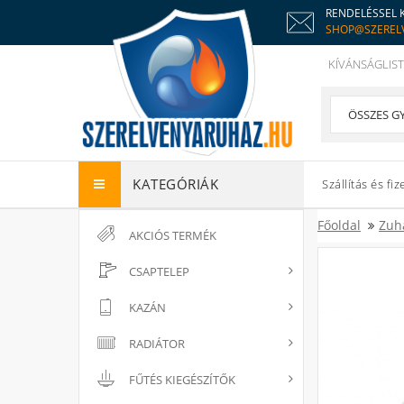
RENDELÉSSEL 
SHOP@SZEREL
KÍVÁNSÁGLIST
KATEGÓRIÁK
Szállítás és fiz
Főoldal
Zuh
AKCIÓS TERMÉK
CSAPTELEP
KAZÁN
RADIÁTOR
FŰTÉS KIEGÉSZÍTŐK