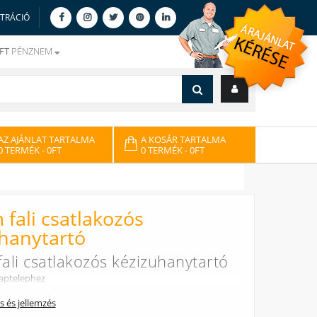
ZTRÁCIÓ
FT
PÉNZNEM
AZ AJÁNLAT TARTALMA
A KOSÁR TARTALMA
0 TERMÉK
- 0FT
0 TERMÉK
- 0FT
fali csatlakozós
hanytartó
ali csatlakozós kézizuhanytartó
saptelephez
ás és jellemzés