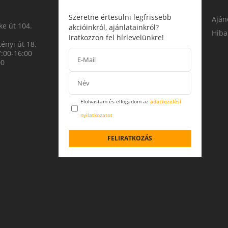
Szeretne értesülni legfrissebb
Aján
e út 104.
akcióinkról, ajánlatainkról?
Hiba
Iratkozzon fel hírlevelünkre!
ényi út 18.
7:00-16:00
00
Elolvastam és elfogadom az
adatkezelési
nyilatkozatot
FELIRATKOZÁS