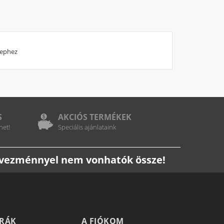
lephez
S
AKCIÓS TERMÉKEK
het!
Speciális ajánlataink
edvezménnyel nem vonhatók össze!
TRÁK
A FIÓKOM