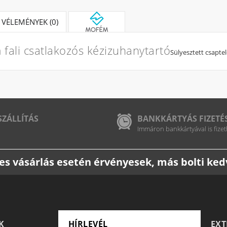
VÉLEMÉNYEK (0)
fali csatlakozós kézizuhanytartó
Sülyesztett csapte
SZÁLLÍTÁS
BANKKÁRTYÁS FIZETÉ
Immáron bankkártyával is fizet
etes vásárlás esetén érvényesek, más bolti k
K
HÍRLEVÉL
EX