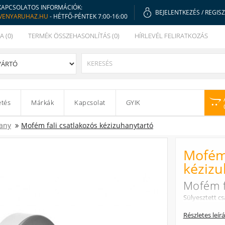
KAPCSOLATOS INFORMÁCIÓK:
BEJELENTKEZÉS
/
REGIS
VENYARUHAZ.HU
- HÉTFŐ-PÉNTEK 7:00-16:00
A (0)
TERMÉK ÖSSZEHASONLÍTÁS (0)
HÍRLEVÉL FELIRATKOZÁS
etés
Márkák
Kapcsolat
GYIK
any
Mofém fali csatlakozós kézizuhanytartó
Mofém 
kézizu
Mofém f
Sülyesztett c
Részletes leír