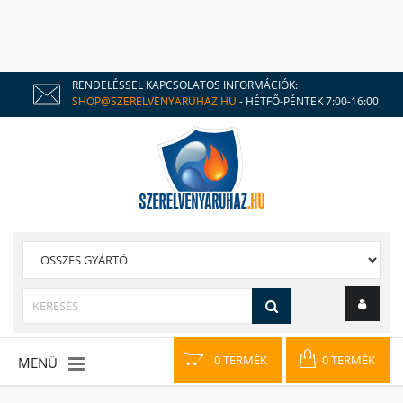
RENDELÉSSEL KAPCSOLATOS INFORMÁCIÓK:
SHOP@SZERELVENYARUHAZ.HU
- HÉTFŐ-PÉNTEK 7:00-16:00
0 TERMÉK
0 TERMÉK
MENÜ