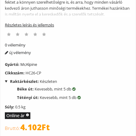
fektet a könnyen szerelhetőségre is, és arra, hogy minden vásárló
kedvező áron juthasson minőségi termékekhez. Termékei hazánkban
is méltán nyerte el a kereskedők és a szerelők tetszését.
Részletes leírás és jellemzés
0 vélemény
új vélemény
Gyártó:
McAlpine
Cikkszám:
HC26-CP
Raktárkészlet:
Készleten
Béke út:
Kevesebb, mint 5 db
Tétényi út:
Kevesebb, mint 5 db
Súly:
0.5 kg
4.102Ft