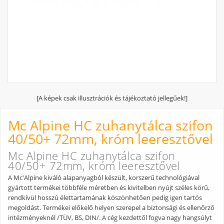
[A képek csak illusztrációk és tájékoztató jellegűek!]
Mc Alpine HC zuhanytálca szifon
40/50+ 72mm, króm leeresztővel
Mc Alpine HC zuhanytálca szifon
40/50+ 72mm, króm leeresztővel
A Mc'Alpine kiváló alapanyagból készült, korszerű technológiával
gyártott termékei többféle méretben és kivitelben nyújt széles körű,
rendkívül hosszú élettartamának köszönhetően pedig igen tartós
megoldást. Termékei előkelő helyen szerepel a biztonsági és ellenőrző
intézményeknél /TÜV, BS, DIN/. A cég kezdettől fogva nagy hangsúlyt