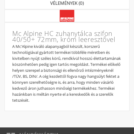
VÉLEMÉNYEK (0)
Mc Alpine HC zuhanytálca szifon
40/50+ 72mm, króm leeresztővel
A Mc'Alpine kiváló alapanyagból készült, korszerű
technológiával gyártott termékei többféle méretben és
kivitelben nyújt széles körű, rendkívül hosszú élettartamának
köszönhetően pedig igen tartós megoldást. Termékei előkelő
helyen szerepel a biztonsági és ellenőrző intézményeknél
/TÜV, BS, DIN/. A cég kezdettől fogva nagy hangsúlyt fektet a
könnyen szerelhetőségre is, és arra, hogy minden vásárló
kedvező áron juthasson minőségi termékekhez. Termékei
hazánkban is méltán nyerte el a kereskedők és a szerelők
tetszését.