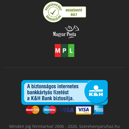
Minden jog fenntartva! 2006 - 2026. Szerelvenyaruhaz.hu