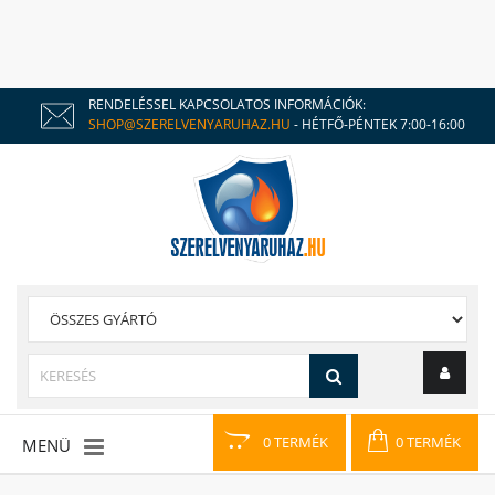
RENDELÉSSEL KAPCSOLATOS INFORMÁCIÓK:
SHOP@SZERELVENYARUHAZ.HU
- HÉTFŐ-PÉNTEK 7:00-16:00
0 TERMÉK
0 TERMÉK
MENÜ