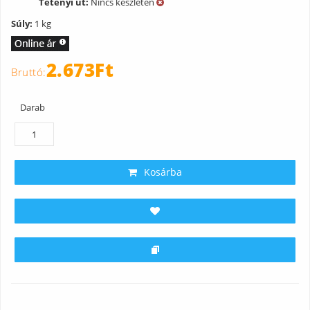
Tétényi út:
Nincs készleten
Súly:
1 kg
2.673Ft
Darab
Kosárba