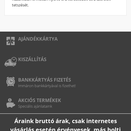
tetszését.
AJÁNDÉKKÁRTYA
KISZÁLLÍTÁS
BANKKÁRTYÁS FIZETÉS
Immáron bankkártyával is fizethet!
AKCIÓS TERMÉKEK
Speciális ajánlataink
Áraink bruttó árak, csak internetes
vásárlás esetén érvényesek, más bolti