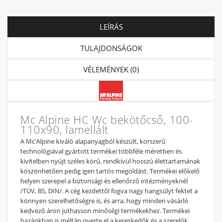
LEÍRÁS
TULAJDONSÁGOK
VÉLEMÉNYEK (0)
Mc Alpine HC Wc bekötőcső, 100-
110x90, lamellált
A Mc'Alpine kiváló alapanyagból készült, korszerű
technológiával gyártott termékei többféle méretben és
kivitelben nyújt széles körű, rendkívül hosszú élettartamának
köszönhetően pedig igen tartós megoldást. Termékei előkelő
helyen szerepel a biztonsági és ellenőrző intézményeknél
/TÜV, BS, DIN/. A cég kezdettől fogva nagy hangsúlyt fektet a
könnyen szerelhetőségre is, és arra, hogy minden vásárló
kedvező áron juthasson minőségi termékekhez. Termékei
hazánkban is méltán nyerte el a kereskedők és a szerelők