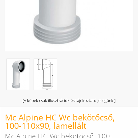
[A képek csak illusztrációk és tájékoztató jellegűek!]
Mc Alpine HC Wc bekötőcső,
100-110x90, lamellált
Mc Alpine HC Wc bekötőcső, 100-