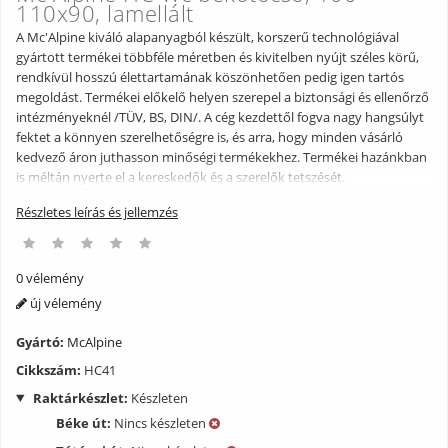
110x90, lamellált
A Mc'Alpine kiváló alapanyagból készült, korszerű technológiával
gyártott termékei többféle méretben és kivitelben nyújt széles körű,
rendkívül hosszú élettartamának köszönhetően pedig igen tartós
megoldást. Termékei előkelő helyen szerepel a biztonsági és ellenőrző
intézményeknél /TÜV, BS, DIN/. A cég kezdettől fogva nagy hangsúlyt
fektet a könnyen szerelhetőségre is, és arra, hogy minden vásárló
kedvező áron juthasson minőségi termékekhez. Termékei hazánkban
is méltán nyerte el a kereskedők és a szerelők tetszését.
Részletes leírás és jellemzés
0 vélemény
új vélemény
Gyártó:
McAlpine
Cikkszám:
HC41
Raktárkészlet:
Készleten
Béke út:
Nincs készleten