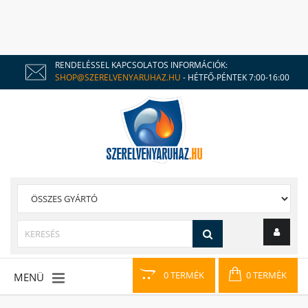
RENDELÉSSEL KAPCSOLATOS INFORMÁCIÓK:
SHOP@SZERELVENYARUHAZ.HU
- HÉTFŐ-PÉNTEK 7:00-16:00
0 TERMÉK
0 TERMÉK
MENÜ