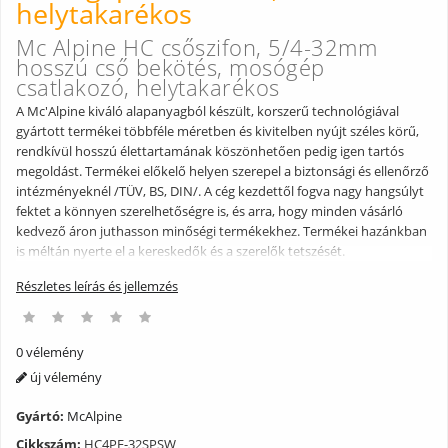
helytakarékos
Mc Alpine HC csőszifon, 5/4-32mm
hosszú cső bekötés, mosógép
csatlakozó, helytakarékos
A Mc'Alpine kiváló alapanyagból készült, korszerű technológiával
gyártott termékei többféle méretben és kivitelben nyújt széles körű,
rendkívül hosszú élettartamának köszönhetően pedig igen tartós
megoldást. Termékei előkelő helyen szerepel a biztonsági és ellenőrző
intézményeknél /TÜV, BS, DIN/. A cég kezdettől fogva nagy hangsúlyt
fektet a könnyen szerelhetőségre is, és arra, hogy minden vásárló
kedvező áron juthasson minőségi termékekhez. Termékei hazánkban
is méltán nyerte el a kereskedők és a szerelők tetszését.
Részletes leírás és jellemzés
0 vélemény
új vélemény
Gyártó:
McAlpine
Cikkszám:
HC4PF-32SPSW