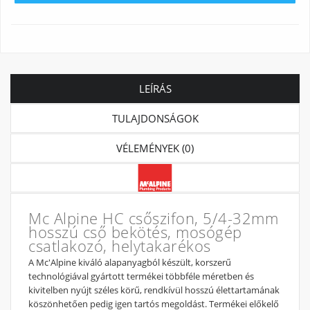
LEÍRÁS
TULAJDONSÁGOK
VÉLEMÉNYEK (0)
Mc Alpine HC csőszifon, 5/4-32mm
hosszú cső bekötés, mosógép
csatlakozó, helytakarékos
A Mc'Alpine kiváló alapanyagból készült, korszerű
technológiával gyártott termékei többféle méretben és
kivitelben nyújt széles körű, rendkívül hosszú élettartamának
köszönhetően pedig igen tartós megoldást. Termékei előkelő