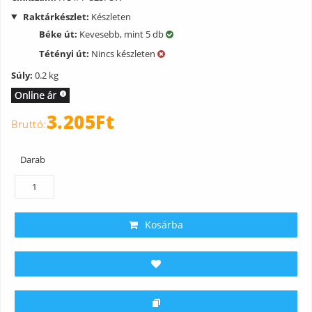
Raktárkészlet:
Készleten
Béke út:
Kevesebb, mint 5 db
Tétényi út:
Nincs készleten
Súly:
0.2 kg
3.205Ft
Darab
Kosárba