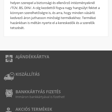
helyen szerepel a biztonsági és ellenőrző intézményeknél
/TÜV, BS, DIN/. A cég kezdettől fogva nagy hangsúlyt fektet a
könnyen szerelhetőségre is, és arra, hogy minden vásárló
kedvező áron juthasson minőségi termékekhez. Termékei
hazánkban is méltán nyerte el a kereskedők és a szerelők
tetszését.
AJÁNDÉKKÁRTYA
KISZÁLLÍTÁS
BANKKÁRTYÁS FIZETÉS
Immáron bankkártyával is fizethet!
AKCIÓS TERMÉKEK