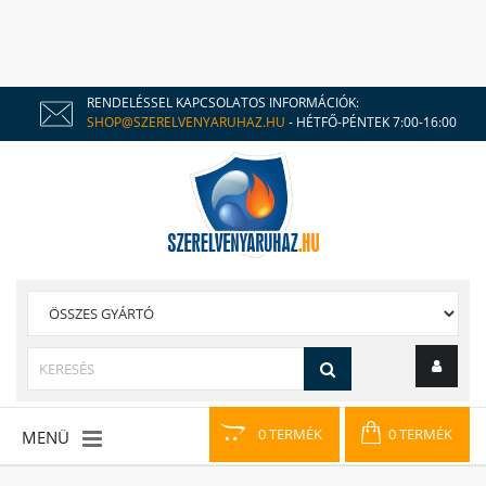
RENDELÉSSEL KAPCSOLATOS INFORMÁCIÓK:
SHOP@SZERELVENYARUHAZ.HU
- HÉTFŐ-PÉNTEK 7:00-16:00
0 TERMÉK
0 TERMÉK
MENÜ