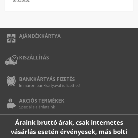
tetszését.
AJÁNDÉKKÁRTYA
KISZÁLLÍTÁS
BANKKÁRTYÁS FIZETÉS
Immáron bankkártyával is fizethet!
AKCIÓS TERMÉKEK
Speciális ajánlataink
Áraink bruttó árak, csak internetes
vásárlás esetén érvényesek, más bolti