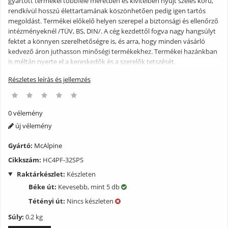
gyártott termékei többféle méretben és kivitelben nyújt széles körű,
rendkívül hosszú élettartamának köszönhetően pedig igen tartós
megoldást. Termékei előkelő helyen szerepel a biztonsági és ellenőrző
intézményeknél /TÜV, BS, DIN/. A cég kezdettől fogva nagy hangsúlyt
fektet a könnyen szerelhetőségre is, és arra, hogy minden vásárló
kedvező áron juthasson minőségi termékekhez. Termékei hazánkban
is méltán nyerte el a kereskedők és a szerelők tetszését.
Részletes leírás és jellemzés
0 vélemény
új vélemény
Gyártó:
McAlpine
Cikkszám:
HC4PF-32SPS
Raktárkészlet:
Készleten
Béke út:
Kevesebb, mint 5 db
Tétényi út:
Nincs készleten
Súly:
0.2 kg