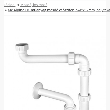
Főoldal
Mosdó, kézmosó
Mc Alpine HC műanyag mosdó csőszifon, 5/4"x32mm, helytakar