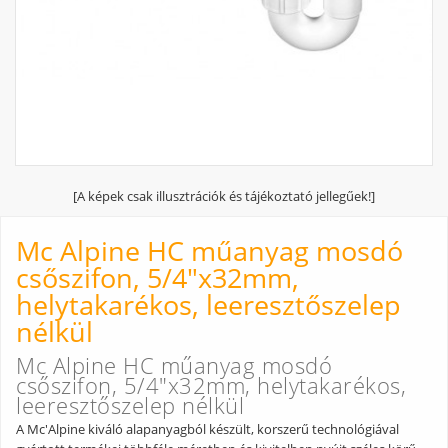
[A képek csak illusztrációk és tájékoztató jellegűek!]
Mc Alpine HC műanyag mosdó
csőszifon, 5/4"x32mm,
helytakarékos, leeresztőszelep
nélkül
Mc Alpine HC műanyag mosdó
csőszifon, 5/4"x32mm, helytakarékos,
leeresztőszelep nélkül
A Mc'Alpine kiváló alapanyagból készült, korszerű technológiával