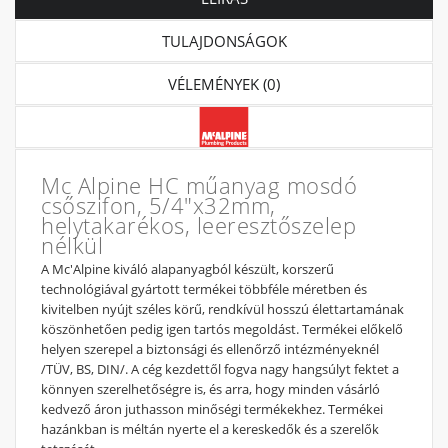
TULAJDONSÁGOK
VÉLEMÉNYEK (0)
Mc Alpine HC műanyag mosdó
csőszifon, 5/4"x32mm,
helytakarékos, leeresztőszelep
nélkül
A Mc'Alpine kiváló alapanyagból készült, korszerű
technológiával gyártott termékei többféle méretben és
kivitelben nyújt széles körű, rendkívül hosszú élettartamának
köszönhetően pedig igen tartós megoldást. Termékei előkelő
helyen szerepel a biztonsági és ellenőrző intézményeknél
/TÜV, BS, DIN/. A cég kezdettől fogva nagy hangsúlyt fektet a
könnyen szerelhetőségre is, és arra, hogy minden vásárló
kedvező áron juthasson minőségi termékekhez. Termékei
hazánkban is méltán nyerte el a kereskedők és a szerelők