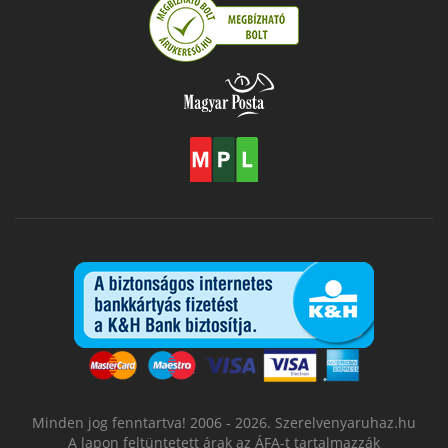
Minden jog fenntartva! 2006 - 2026. Szerelvenyaruhaz.hu
A lapon feltüntetett árak az ÁFA-t tartalmazzák